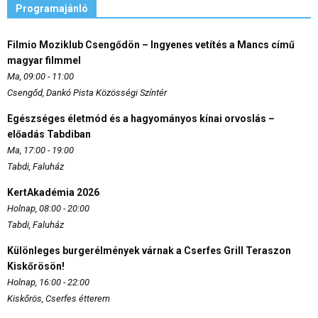
Programajánló
Filmio Moziklub Csengődön – Ingyenes vetítés a Mancs című
magyar filmmel
Ma, 09:00 - 11:00
Csengőd, Dankó Pista Közösségi Színtér
Egészséges életmód és a hagyományos kínai orvoslás –
előadás Tabdiban
Ma, 17:00 - 19:00
Tabdi, Faluház
KertAkadémia 2026
Holnap, 08:00 - 20:00
Tabdi, Faluház
Különleges burgerélmények várnak a Cserfes Grill Teraszon
Kiskőrösön!
Holnap, 16:00 - 22:00
Kiskőrös, Cserfes étterem