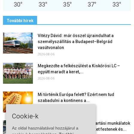
30
°
33
°
35
°
37
°
33
°
További hírek
Vitézy Dávid: már ősszel újraindulhat a
személyszállítás a Budapest–Belgrád
vasútvonalon
2026-08-06
Megkezdte a felkészülést a Kiskőrösi LC –
együtt maradt a keret,...
2026-08-06
Mi történik Európa felett? Ezért nem tud
szabadulni a kontinens a...
2026-08-05
Cookie-k
Folyamatosak a nyári karbantartási munkálatok
Az oldal használatával hozzájárul a
Kiskőrösön – útburkolati jeleket festenek és...