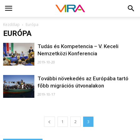
Kezdőlap
Európa
EURÓPA
Tudás és Kompetencia – V. Keceli
Nemzetközi Konferencia
2019-10-20
További növekedés az Európába tartó
főbb migrációs útvonalakon
2019-10-17
1
2
3