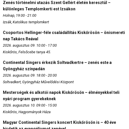
Zenés történelmi utazás Szent Gellért életén keresztül –
különleges Templomkerti est Izsákon
Holnap, 19:00 - 21:00
Izsák, Katolikus templomkert
Csoportos Hellinger-féle családállítás Kiskőrösön – önismereti
nap Takács Reával
2026. augusztus 09. 10:00 - 17:00
Kiskőrös, Felsőcebe tanya 45.
Continental Singers érkezik Soltvadkertre – zenés este a
Gyöngyház színpadán
2026. augusztus 09. 18:00 - 20:00
Soltvadkert, Gyöngyház Művelődési Központ
Mesterségek és alkotói napok Kiskőrösön – élményekkel teli
nyári program gyerekeknek
2026. augusztus 10. 09:00 - 15:00
Kiskőrös, Hagyományok Háza
Magyar Continental Singers koncert Kiskőrösön is – 40 éve
hirdetik az evangéliumot zenével