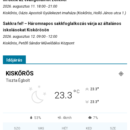
2026. augusztus 11. 18:00 - 21:00
Kiskőrös, Oázis Apostoli Gyülekezet imaháza (Kiskőrös, Holló János utca 1.)
Sakkra fel! – Háromnapos sakkfoglalkozás várja az általános
iskolásokat Kiskőrösön
2026. augusztus 12. 09:00 - 12:00
Kiskőrös, Petőfi Sándor Művelődési Központ
Időjárás
KISKŐRÖS
Tiszta Égbolt
°
23.3
°
C
23.3
°
23.3
53%
4kmh
7%
SZO
VAS
HÉT
KED
SZE