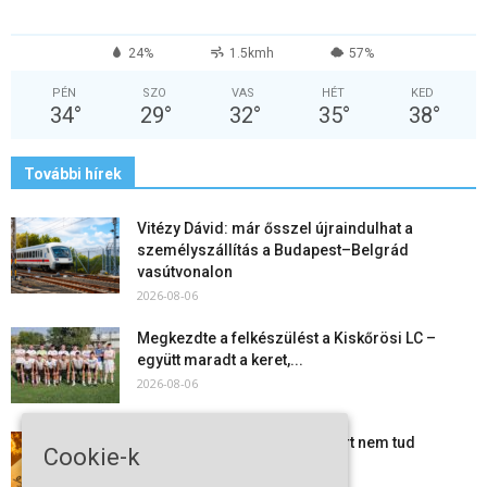
24%
1.5kmh
57%
PÉN
SZO
VAS
HÉT
KED
34
°
29
°
32
°
35
°
38
°
További hírek
Vitézy Dávid: már ősszel újraindulhat a
személyszállítás a Budapest–Belgrád
vasútvonalon
2026-08-06
Megkezdte a felkészülést a Kiskőrösi LC –
együtt maradt a keret,...
2026-08-06
Mi történik Európa felett? Ezért nem tud
Cookie-k
szabadulni a kontinens a...