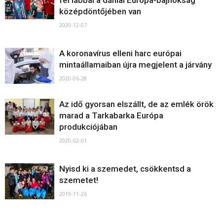
fél lábbal a dániai Európa-bajnokság
középdöntőjében van
2020-12-07
A koronavírus elleni harc európai
mintaállamaiban újra megjelent a járvány
2020-06-28
Az idő gyorsan elszállt, de az emlék örök
marad a Tarkabarka Európa
produkciójában
2020-02-01
Nyisd ki a szemedet, csökkentsd a
szemetet!
2019-11-26