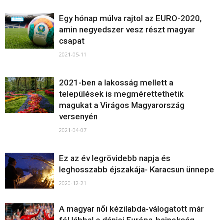
Egy hónap múlva rajtol az EURO-2020,
amin negyedszer vesz részt magyar
csapat
2021-05-11
2021-ben a lakosság mellett a
települések is megmérettethetik
magukat a Virágos Magyarország
versenyén
2021-04-07
Ez az év legrövidebb napja és
leghosszabb éjszakája- Karacsun ünnepe
2020-12-21
A magyar női kézilabda-válogatott már