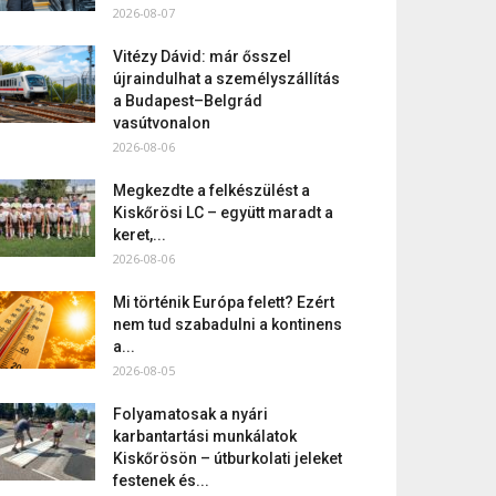
2026-08-07
Vitézy Dávid: már ősszel
újraindulhat a személyszállítás
a Budapest–Belgrád
vasútvonalon
2026-08-06
Megkezdte a felkészülést a
Kiskőrösi LC – együtt maradt a
keret,...
2026-08-06
Mi történik Európa felett? Ezért
nem tud szabadulni a kontinens
a...
2026-08-05
Folyamatosak a nyári
karbantartási munkálatok
Kiskőrösön – útburkolati jeleket
festenek és...