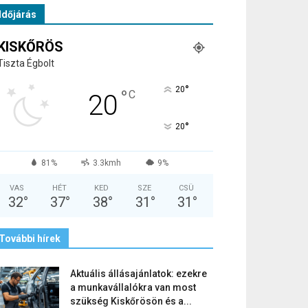
Időjárás
KISKŐRÖS
Tiszta Égbolt
°
20
°
C
20
°
20
81%
3.3kmh
9%
VAS
HÉT
KED
SZE
CSÜ
32
°
37
°
38
°
31
°
31
°
További hírek
Aktuális állásajánlatok: ezekre
a munkavállalókra van most
szükség Kiskőrösön és a...