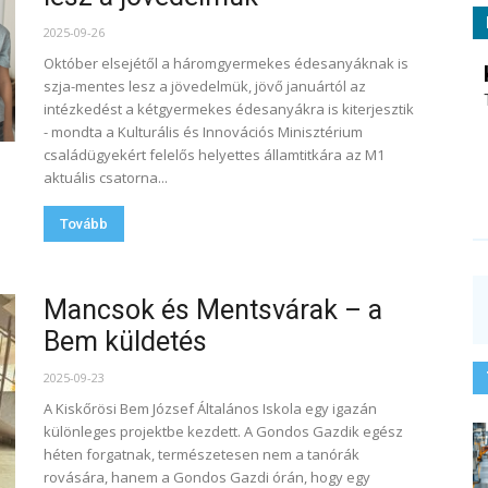
2025-09-26
Október elsejétől a háromgyermekes édesanyáknak is
szja-mentes lesz a jövedelmük, jövő januártól az
intézkedést a kétgyermekes édesanyákra is kiterjesztik
- mondta a Kulturális és Innovációs Minisztérium
családügyekért felelős helyettes államtitkára az M1
aktuális csatorna...
Tovább
Mancsok és Mentsvárak – a
Bem küldetés
2025-09-23
A Kiskőrösi Bem József Általános Iskola egy igazán
különleges projektbe kezdett. A Gondos Gazdik egész
héten forgatnak, természetesen nem a tanórák
rovására, hanem a Gondos Gazdi órán, hogy egy