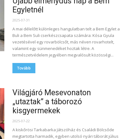
Újabb élménydús nap a Bem
Egyletnél
2025-07-31
A mai délelőtt különleges hangulatban telt a Bem Egylet a
Buli a Bem Suli cserkészcsapata számára: Kósa Gyula
vezetésével egy rovarbölcsőt, más néven rovarhotelt,
valamint egy sünmenedéket hoztak létre. A
természetvédelem jegyében megvalósult közösségi...
Tovább
Világjáró Mesevonaton
„utaztak” a táborozó
kisgyermekek
2025-07-22
A kiskőrösi Tarkabarka Játszóház és Családi Bölcsőde
megtartotta harmadik, egyben utolsó nyári táborát július