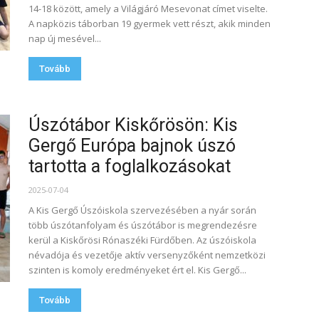
14-18 között, amely a Világjáró Mesevonat címet viselte.
A napközis táborban 19 gyermek vett részt, akik minden
nap új mesével...
Tovább
Úszótábor Kiskőrösön: Kis
Gergő Európa bajnok úszó
tartotta a foglalkozásokat
2025-07-04
A Kis Gergő Úszóiskola szervezésében a nyár során
több úszótanfolyam és úszótábor is megrendezésre
kerül a Kiskőrösi Rónaszéki Fürdőben. Az úszóiskola
névadója és vezetője aktív versenyzőként nemzetközi
szinten is komoly eredményeket ért el. Kis Gergő...
Tovább