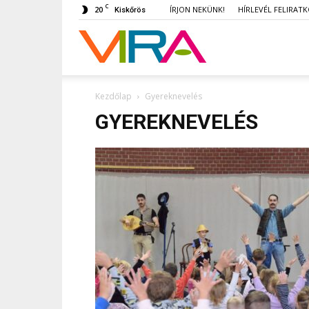
C
20
ÍRJON NEKÜNK!
HÍRLEVÉL FELIRAT
Kiskőrös
VIRA
Kezdőlap
Gyereknevelés
GYEREKNEVELÉS