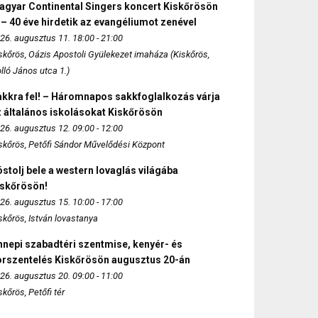
agyar Continental Singers koncert Kiskőrösön
 – 40 éve hirdetik az evangéliumot zenével
26. augusztus 11. 18:00 - 21:00
skőrös, Oázis Apostoli Gyülekezet imaháza (Kiskőrös,
lló János utca 1.)
akkra fel! – Háromnapos sakkfoglalkozás várja
 általános iskolásokat Kiskőrösön
26. augusztus 12. 09:00 - 12:00
skőrös, Petőfi Sándor Művelődési Központ
stolj bele a western lovaglás világába
iskőrösön!
26. augusztus 15. 10:00 - 17:00
skőrös, István lovastanya
nepi szabadtéri szentmise, kenyér- és
orszentelés Kiskőrösön augusztus 20-án
26. augusztus 20. 09:00 - 11:00
skőrös, Petőfi tér