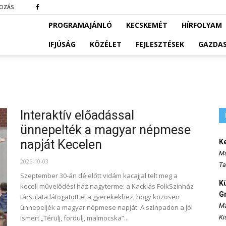
KOZÁS
PROGRAMAJÁNLÓ
KECSKEMÉT
HÍRFOLYAM
IFJÚSÁG
KÖZÉLET
FEJLESZTÉSEK
GAZDA
Interaktív előadással
ünnepelték a magyar népmese
napját Kecelen
K
Ma
2025-10-03
Ta
Szeptember 30-án délelőtt vidám kacajjal telt meg a
K
keceli művelődési ház nagyterme: a Kackiás FolkSzínház
Gr
társulata látogatott el a gyerekekhez, hogy közösen
Ma
ünnepeljék a magyar népmese napját. A színpadon a jól
ismert „Térülj, fordulj, malmocska”...
Ki