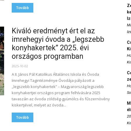
Ze
Tovább
k
I
Ma
Kiváló eredményt ért el az
Iz
imrehegyi óvoda a „legszebb
Cs
konyhakertek” 2025. évi
K
országos programban
Ho
Ki
2025-10-02
Co
A II. János Pál Katolikus Általános Iskola és Óvoda
z
Imrehegyi Tagintézménye Óvodája pályázott a
Ho
,,legszebb konyhakertek” – Magyarország legszebb
konyhakertjei országos program felhívására 2025
So
tavaszán az óvoda zöldség-gyümölcs és fűszernövény
M
kiskertjével, melyet az óvoda...
é
20
Tovább
Ki