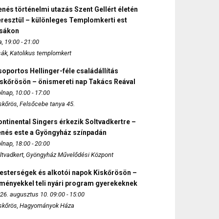
nés történelmi utazás Szent Gellért életén
eresztül – különleges Templomkerti est
zsákon
, 19:00 - 21:00
sák, Katolikus templomkert
oportos Hellinger-féle családállítás
iskőrösön – önismereti nap Takács Reával
lnap, 10:00 - 17:00
skőrös, Felsőcebe tanya 45.
ntinental Singers érkezik Soltvadkertre –
enés este a Gyöngyház színpadán
lnap, 18:00 - 20:00
ltvadkert, Gyöngyház Művelődési Központ
esterségek és alkotói napok Kiskőrösön –
lményekkel teli nyári program gyerekeknek
26. augusztus 10. 09:00 - 15:00
skőrös, Hagyományok Háza