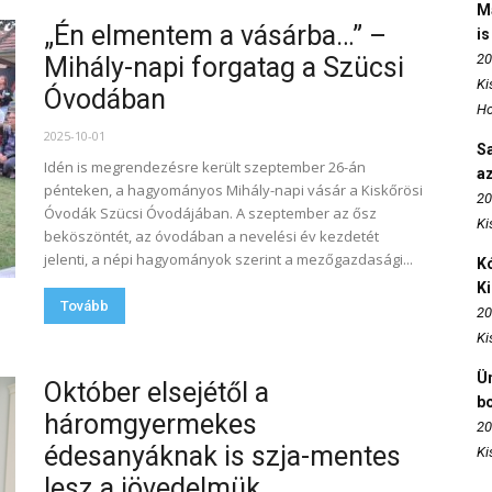
M
„Én elmentem a vásárba…” –
is
20
Mihály-napi forgatag a Szücsi
Ki
Óvodában
Ho
2025-10-01
S
Idén is megrendezésre került szeptember 26-án
az
pénteken, a hagyományos Mihály-napi vásár a Kiskőrösi
20
Óvodák Szücsi Óvodájában. A szeptember az ősz
Ki
beköszöntét, az óvodában a nevelési év kezdetét
jelenti, a népi hagyományok szerint a mezőgazdasági...
Kó
K
Tovább
20
Ki
Ün
Október elsejétől a
b
háromgyermekes
20
édesanyáknak is szja-mentes
Ki
lesz a jövedelmük