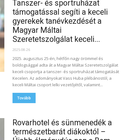
Tanszer- és sportruházat
támogatással segíti a keceli
gyerekek tanévkezdését a
Magyar Máltai
Szeretetszolgálat keceli...
2025-08-26
2025. augusztus 25-én, hétfőn nagy örömmel és
boldogsággal adta át a Magyar Máltai Szeretetszolgálat
keceli csoportja a tanszer- és sportruházat támogatását
Kecelen. Az adományokat Vass Huba plébánostól, a
keceli Máltai csoport lelki vezetőjétől, valamint...
Tovább
Rovarhotel és sünmenedék a
természetbarát diákoktól –