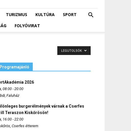
TURIZMUS
KULTÚRA
SPORT
SÁG
FOLYÓVIRAT
LEGUTOLSÓK
Programajánló
ertAkadémia 2026
, 08:00 - 20:00
bdi, Faluház
ülönleges burgerélmények várnak a Cserfes
ill Teraszon Kiskőrösön!
, 16:00 - 22:00
skőrös, Cserfes étterem