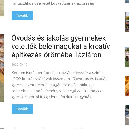
fantasztikus üzenetet közvetítsenek az ország...
Tovább
Óvodás és iskolás gyermekek
vetették bele magukat a kreatív
építkezés örömébe Tázláron
2025-09-10
Kedden ismét benépesült a tázlári könyvtár a színes
LEGO-kockák világával: összesen 19 óvodás és iskolás
gyermek vetette bele magát a kreatív építkezés
örömébe. - Csodás élmény volt megfigyelni, ahogy a
gyerekek kortól függetlenül fordultak egymás...
Tovább