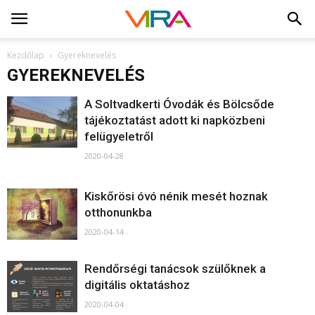
Kezdőlap
Gyereknevelés
GYEREKNEVELÉS
A Soltvadkerti Óvodák és Bölcsőde
tájékoztatást adott ki napközbeni
felügyeletről
2020-04-28
Kiskőrösi óvó nénik mesét hoznak
otthonunkba
2020-04-14
Rendőrségi tanácsok szülőknek a
digitális oktatáshoz
2020-04-04