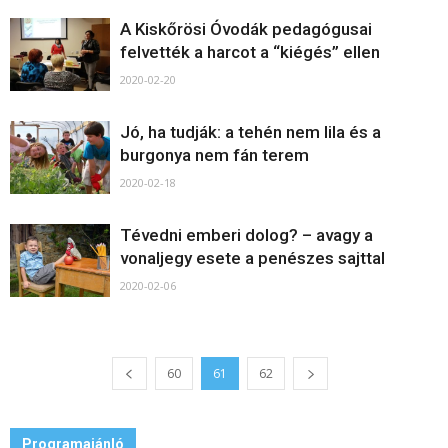
A Kiskőrösi Óvodák pedagógusai
felvették a harcot a “kiégés” ellen
2020-02-20
Jó, ha tudják: a tehén nem lila és a
burgonya nem fán terem
2020-02-18
Tévedni emberi dolog? – avagy a
vonaljegy esete a penészes sajttal
2020-02-06
60
61
62
Programajánló