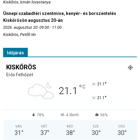
Kiskőrös, István lovastanya
Ünnepi szabadtéri szentmise, kenyér- és borszentelés
Kiskőrösön augusztus 20-án
2026. augusztus 20. 09:00 - 11:00
Kiskőrös, Petőfi tér
Időjárás
KISKŐRÖS
Erős Felhőzet
°
21.1
°
C
21.1
°
21.1
78%
4.3kmh
56%
VAS
HÉT
KED
SZE
CSÜ
31
°
37
°
38
°
30
°
30
°