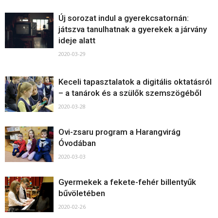
Új sorozat indul a gyerekcsatornán:
játszva tanulhatnak a gyerekek a járvány
ideje alatt
2020-03-29
Keceli tapasztalatok a digitális oktatásról
– a tanárok és a szülők szemszögéből
2020-03-28
Ovi-zsaru program a Harangvirág
Óvodában
2020-03-03
Gyermekek a fekete-fehér billentyűk
bűvöletében
2020-02-26