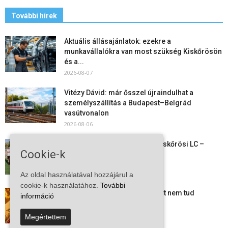
További hírek
Aktuális állásajánlatok: ezekre a
munkavállalókra van most szükség Kiskőrösön
és a...
2026-08-07
Vitézy Dávid: már ősszel újraindulhat a
személyszállítás a Budapest–Belgrád
vasútvonalon
2026-08-06
Megkezdte a felkészülést a Kiskőrösi LC –
Cookie-k
együtt maradt a keret,...
2026-08-06
Az oldal használatával hozzájárul a
cookie-k használatához.
További
Mi történik Európa felett? Ezért nem tud
információ
szabadulni a kontinens a...
2026-08-05
Megértettem