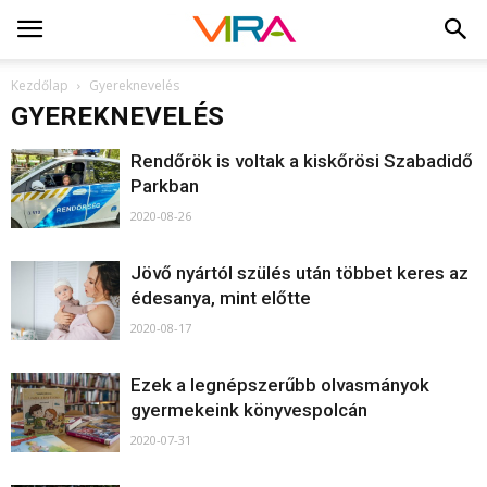
Kezdőlap
Gyereknevelés
GYEREKNEVELÉS
Rendőrök is voltak a kiskőrösi Szabadidő
Parkban
2020-08-26
Jövő nyártól szülés után többet keres az
édesanya, mint előtte
2020-08-17
Ezek a legnépszerűbb olvasmányok
gyermekeink könyvespolcán
2020-07-31