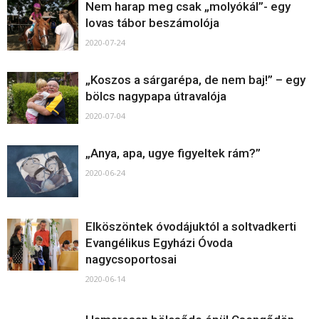
Nem harap meg csak „molyókál”- egy
lovas tábor beszámolója
2020-07-24
„Koszos a sárgarépa, de nem baj!” – egy
bölcs nagypapa útravalója
2020-07-04
„Anya, apa, ugye figyeltek rám?”
2020-06-24
Elköszöntek óvodájuktól a soltvadkerti
Evangélikus Egyházi Óvoda
nagycsoportosai
2020-06-14