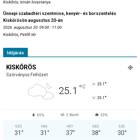
Kiskőrös, István lovastanya
Ünnepi szabadtéri szentmise, kenyér- és borszentelés
Kiskőrösön augusztus 20-án
2026. augusztus 20. 09:00 - 11:00
Kiskőrös, Petőfi tér
Időjárás
KISKŐRÖS
Szórványos Felhőzet
°
25.1
°
C
25.1
°
25.1
65%
2.9kmh
33%
SZO
VAS
HÉT
KED
SZE
31
°
31
°
37
°
38
°
30
°