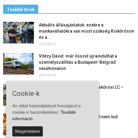
További hírek
Aktuális állásajánlatok: ezekre a
munkavállalókra van most szükség Kiskőrösön
és a...
2026-08-07
Vitézy Dávid: már ősszel újraindulhat a
személyszállítás a Budapest–Belgrád
vasútvonalon
2026-08-06
Megkezdte a felkészülést a Kiskőrösi LC –
Cookie-k
együtt maradt a keret,...
2026-08-06
Az oldal használatával hozzájárul a
cookie-k használatához.
További
Mi történik Európa felett? Ezért nem tud
információ
szabadulni a kontinens a...
2026-08-05
Megértettem