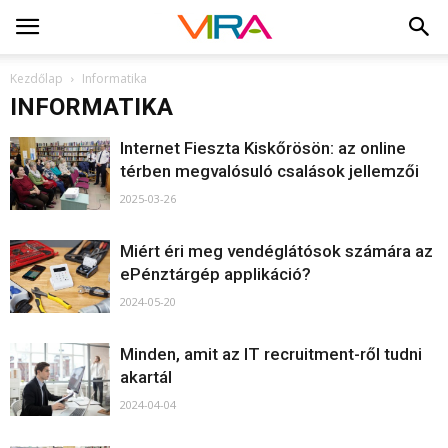
Kezdőlap
Informatika
INFORMATIKA
Internet Fieszta Kiskőrösön: az online
térben megvalósuló csalások jellemzői
2025-03-26
Miért éri meg vendéglátósok számára az
ePénztárgép applikáció?
2024-05-20
Minden, amit az IT recruitment-ről tudni
akartál
2024-04-04