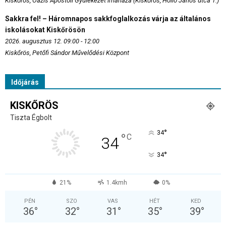
Kiskőrös, Oázis Apostoli Gyülekezet imaháza (Kiskőrös, Holló János utca 1.)
Sakkra fel! – Háromnapos sakkfoglalkozás várja az általános
iskolásokat Kiskőrösön
2026. augusztus 12. 09:00 - 12:00
Kiskőrös, Petőfi Sándor Művelődési Központ
Időjárás
KISKŐRÖS
Tiszta Égbolt
°
34
°
C
34
°
34
21%
1.4kmh
0%
PÉN
SZO
VAS
HÉT
KED
36
°
32
°
31
°
35
°
39
°