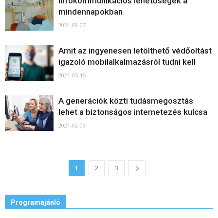
Infokommunikációs lehetőségek a
mindennapokban
2021-09-07
Amit az ingyenesen letölthető védőoltást
igazoló mobilalkalmazásról tudni kell
2021-05-15
A generációk közti tudásmegosztás
lehet a biztonságos internetezés kulcsa
2021-02-09
1
2
3
Programajánló