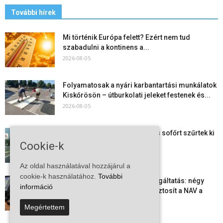
További hírek
Mi történik Európa felett? Ezért nem tud
szabadulni a kontinens a...
2026-08-05
Folyamatosak a nyári karbantartási munkálatok
Kiskőrösön – útburkolati jeleket festenek és...
2026-08-05
Több száz gyorshajtót és ittas sofőrt szűrtek ki
Bács-Kiskun útjain –...
Cookie-k
2026-08-04
Az oldal használatával hozzájárul a
cookie-k használatához.
További
Elektronikus nyugtaadat-szolgáltatás: négy
információ
hónapos átállási időszakot biztosít a NAV a
vállalkozásoknak
Megértettem
2026-08-04