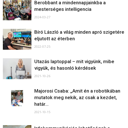
Berobbant a mindennapjainkba a
mesterséges intelligencia
2024-03-27
Bíró László a világ minden apró szigetére
eljutott az éterben
2022-07-25
Utazás laptoppal – mit vigyünk, mibe
vigyük, és hasonló kérdések
2021-10-26
Majorosi Csaba: „Amit én a robotikában
mutatok meg nekik, az csak a kezdet,
határ...
2021-10-15