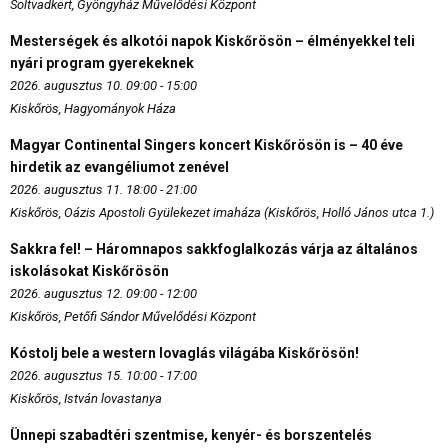
Soltvadkert, Gyöngyház Művelődési Központ
Mesterségek és alkotói napok Kiskőrösön – élményekkel teli
nyári program gyerekeknek
2026. augusztus 10. 09:00 - 15:00
Kiskőrös, Hagyományok Háza
Magyar Continental Singers koncert Kiskőrösön is – 40 éve
hirdetik az evangéliumot zenével
2026. augusztus 11. 18:00 - 21:00
Kiskőrös, Oázis Apostoli Gyülekezet imaháza (Kiskőrös, Holló János utca 1.)
Sakkra fel! – Háromnapos sakkfoglalkozás várja az általános
iskolásokat Kiskőrösön
2026. augusztus 12. 09:00 - 12:00
Kiskőrös, Petőfi Sándor Művelődési Központ
Kóstolj bele a western lovaglás világába Kiskőrösön!
2026. augusztus 15. 10:00 - 17:00
Kiskőrös, István lovastanya
Ünnepi szabadtéri szentmise, kenyér- és borszentelés