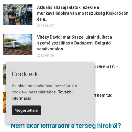
Aktuális állásajánlatok: ezekre a
munkavállalókra van most szükség Kiskőrösön
és a...
2026-08-07
Vitézy Dávid: már ősszel újraindulhat a
személyszállítás a Budapest–Belgrád
vasútvonalon
2026-08-06
Megkezdte a felkészülést a Kiskőrösi LC –
Cookie-k
együtt maradt a keret,...
2026-08-06
Az oldal használatával hozzájárul a
cookie-k használatához.
További
Mi történik Európa felett? Ezért nem tud
információ
szabadulni a kontinens a...
2026-08-05
Megértettem
Folyamatosak a nyári karbantartási munkálatok
Nem akar lemaradni a térség híreiről?
Kiskőrösön – útburkolati jeleket festenek és...