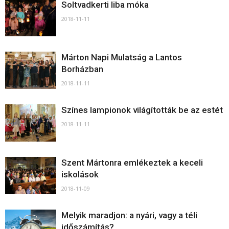
Soltvadkerti liba móka
2018-11-11
Márton Napi Mulatság a Lantos
Borházban
2018-11-11
Színes lampionok világították be az estét
2018-11-11
Szent Mártonra emlékeztek a keceli
iskolások
2018-11-09
Melyik maradjon: a nyári, vagy a téli
időszámítás?