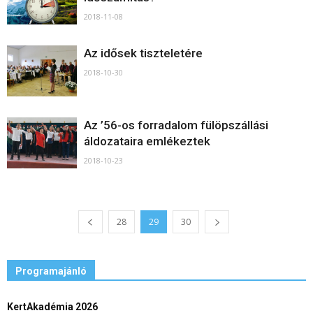
2018-11-08
Az idősek tiszteletére
2018-10-30
Az ’56-os forradalom fülöpszállási
áldozataira emlékeztek
2018-10-23
28
29
30
Programajánló
KertAkadémia 2026