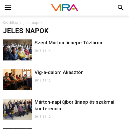
Kezdőlap
Jeles napok
JELES NAPOK
Szent Márton ünnepe Tázláron
2018-11-14
Vig-a-dalom Akasztón
2018-11-12
Márton-napi újbor ünnep és szakmai
konferencia
2018-11-12