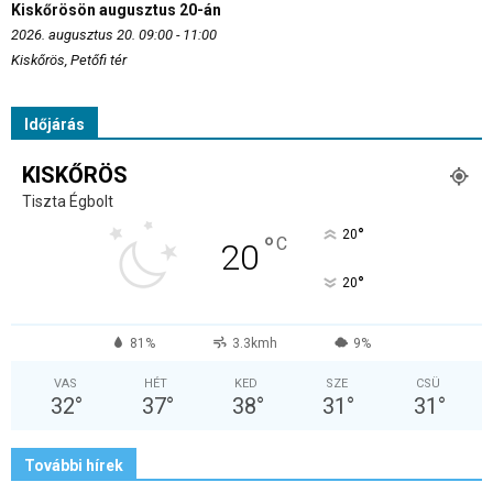
Kiskőrösön augusztus 20-án
2026. augusztus 20. 09:00 - 11:00
Kiskőrös, Petőfi tér
Időjárás
KISKŐRÖS
Tiszta Égbolt
°
20
°
C
20
°
20
81%
3.3kmh
9%
VAS
HÉT
KED
SZE
CSÜ
32
°
37
°
38
°
31
°
31
°
További hírek