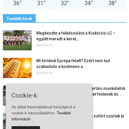
36
°
31
°
32
°
34
°
38
°
További hírek
Megkezdte a felkészülést a Kiskőrösi LC –
együtt maradt a keret,...
2026-08-06
Mi történik Európa felett? Ezért nem tud
szabadulni a kontinens a...
2026-08-05
Folyamatosak a nyári karbantartási munkálatok
Cookie-k
Kiskőrösön – útburkolati jeleket festenek és...
2026-08-05
Az oldal használatával hozzájárul a
cookie-k használatához.
További
Több száz gyorshajtót és ittas sofőrt szűrtek ki
információ
Bács-Kiskun útjain –...
2026-08-04