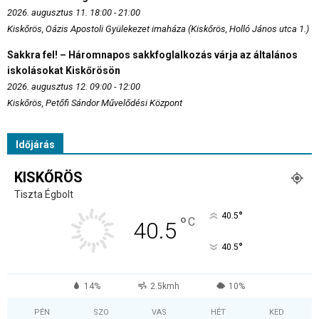
2026. augusztus 11. 18:00 - 21:00
Kiskőrös, Oázis Apostoli Gyülekezet imaháza (Kiskőrös, Holló János utca 1.)
Sakkra fel! – Háromnapos sakkfoglalkozás várja az általános
iskolásokat Kiskőrösön
2026. augusztus 12. 09:00 - 12:00
Kiskőrös, Petőfi Sándor Művelődési Központ
Időjárás
KISKŐRÖS
Tiszta Égbolt
°
40.5
°
C
40.5
°
40.5
14%
2.5kmh
10%
PÉN
SZO
VAS
HÉT
KED