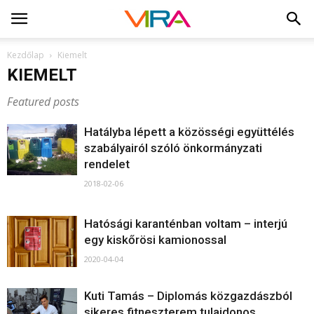
Kezdőlap
Kiemelt
KIEMELT
Featured posts
Hatályba lépett a közösségi együttélés
szabályairól szóló önkormányzati
rendelet
2018-02-06
Hatósági karanténban voltam – interjú
egy kiskőrösi kamionossal
2020-04-04
Kuti Tamás – Diplomás közgazdászból
sikeres fitneszterem tulajdonos