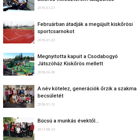
2019-07-21
Februárban átadják a megújult kiskőrösi
sportcsarnokot
2018-01-23
Megnyitotta kapuit a Csodabogyó
Játszóház Kiskőrös mellett
2018-06-30
A név kötelez, generációk őrzik a szakma
becsületét
2018-01-12
Búcsú a munkás évektől…
2017-08-25