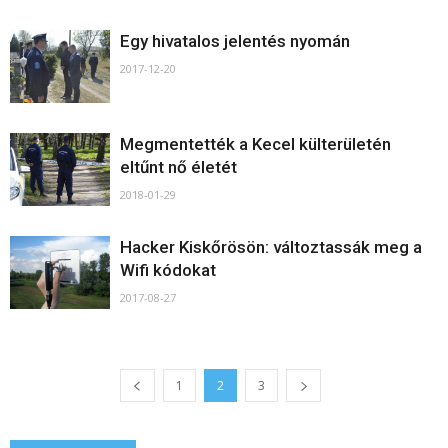
Egy hivatalos jelentés nyomán
2017-12-20
Megmentették a Kecel külterületén
eltűnt nő életét
2018-01-29
Hacker Kiskőrösön: változtassák meg a
Wifi kódokat
2017-08-27
1
2
3