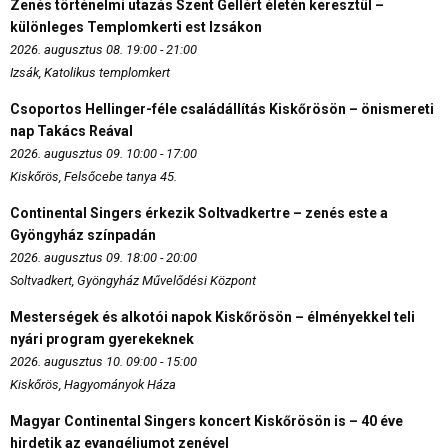
Zenés történelmi utazás Szent Gellért életén keresztül –
különleges Templomkerti est Izsákon
2026. augusztus 08. 19:00 - 21:00
Izsák, Katolikus templomkert
Csoportos Hellinger-féle családállítás Kiskőrösön – önismereti
nap Takács Reával
2026. augusztus 09. 10:00 - 17:00
Kiskőrös, Felsőcebe tanya 45.
Continental Singers érkezik Soltvadkertre – zenés este a
Gyöngyház színpadán
2026. augusztus 09. 18:00 - 20:00
Soltvadkert, Gyöngyház Művelődési Központ
Mesterségek és alkotói napok Kiskőrösön – élményekkel teli
nyári program gyerekeknek
2026. augusztus 10. 09:00 - 15:00
Kiskőrös, Hagyományok Háza
Magyar Continental Singers koncert Kiskőrösön is – 40 éve
hirdetik az evangéliumot zenével