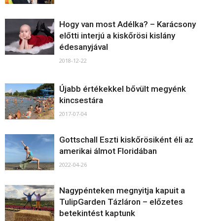
Hogy van most Adélka? – Karácsony
előtti interjú a kiskőrösi kislány
édesanyjával
2018-12-22
Újabb értékekkel bővült megyénk
kincsestára
2017-07-04
Gottschall Eszti kiskőrösiként éli az
amerikai álmot Floridában
2022-04-26
Nagypénteken megnyitja kapuit a
TulipGarden Tázláron – előzetes
betekintést kaptunk