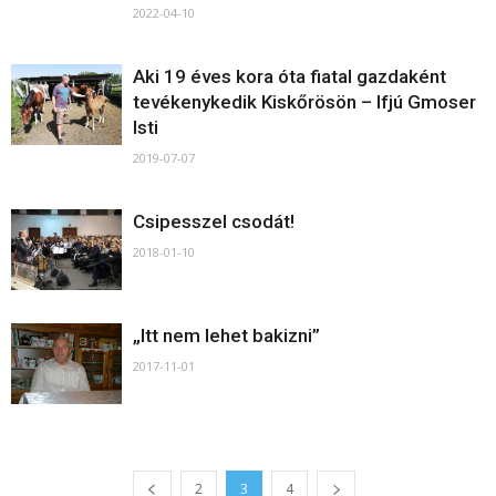
2022-04-10
Aki 19 éves kora óta fiatal gazdaként
tevékenykedik Kiskőrösön – Ifjú Gmoser
Isti
2019-07-07
Csipesszel csodát!
2018-01-10
„Itt nem lehet bakizni”
2017-11-01
2
3
4