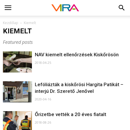
Kezdőlap
Kiemelt
KIEMELT
Featured posts
NAV kiemelt ellenőrzések Kiskőrösön
2018-04-25
Lefóliázták a kiskőrösi Hargita Patikát –
interjú Dr. Szerető Jenővel
2020-04-16
Őrizetbe vették a 20 éves fiatalt
2018-08-26