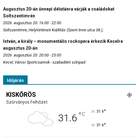
Augusztus 20-án ünnepi délutánra várják a családokat
Soltszentimrén
2026. augusztus 20. 16:00 - 22:00
Soltszentimre, Helytörténeti Kiállítás (Szent Imre utca 38.),
István, a király – monumentális rockopera érkezik Kecelre
augusztus 20-án
2026. augusztus 20. 20:00 - 23:00
Kecel, Városi Sportcsarnok - szabadtéri színpad
Időjárás
KISKŐRÖS
Szórványos Felhőzet
°
31.6
°
C
31.6
°
31.6