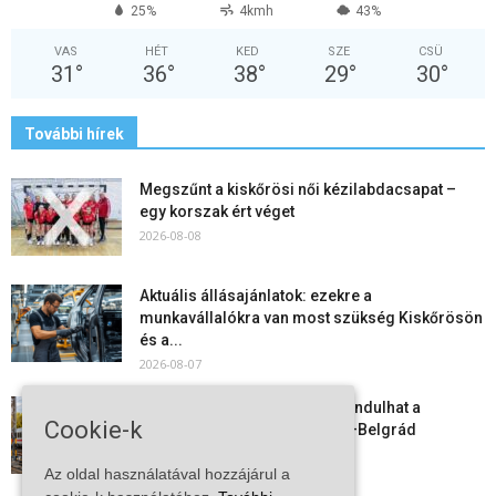
25%
4kmh
43%
VAS
HÉT
KED
SZE
CSÜ
31
°
36
°
38
°
29
°
30
°
További hírek
Megszűnt a kiskőrösi női kézilabdacsapat –
egy korszak ért véget
2026-08-08
Aktuális állásajánlatok: ezekre a
munkavállalókra van most szükség Kiskőrösön
és a...
2026-08-07
Vitézy Dávid: már ősszel újraindulhat a
Cookie-k
személyszállítás a Budapest–Belgrád
vasútvonalon
Az oldal használatával hozzájárul a
2026-08-06