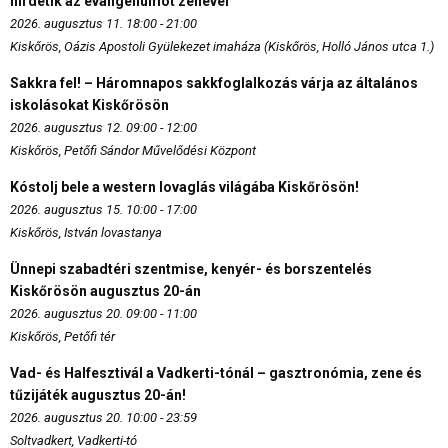
hirdetik az evangéliumot zenével
2026. augusztus 11. 18:00 - 21:00
Kiskőrös, Oázis Apostoli Gyülekezet imaháza (Kiskőrös, Holló János utca 1.)
Sakkra fel! – Háromnapos sakkfoglalkozás várja az általános
iskolásokat Kiskőrösön
2026. augusztus 12. 09:00 - 12:00
Kiskőrös, Petőfi Sándor Művelődési Központ
Kóstolj bele a western lovaglás világába Kiskőrösön!
2026. augusztus 15. 10:00 - 17:00
Kiskőrös, István lovastanya
Ünnepi szabadtéri szentmise, kenyér- és borszentelés
Kiskőrösön augusztus 20-án
2026. augusztus 20. 09:00 - 11:00
Kiskőrös, Petőfi tér
Vad- és Halfesztivál a Vadkerti-tónál – gasztronómia, zene és
tűzijáték augusztus 20-án!
2026. augusztus 20. 10:00 - 23:59
Soltvadkert, Vadkerti-tó