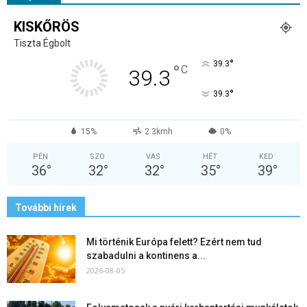
KISKŐRÖS
Tiszta Égbolt
°
39.3
°
C
39.3
°
39.3
15%
2.3kmh
0%
PÉN
SZO
VAS
HÉT
KED
36
°
32
°
32
°
35
°
39
°
További hírek
Mi történik Európa felett? Ezért nem tud
szabadulni a kontinens a...
2026-08-05