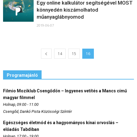
Egy online kalkulátor segítségével MOST
könnyedén kiszámolhatod
műanyaglábnyomod
2019-06-07
14
15
16
Programajánló
Filmio Moziklub Csengődön – Ingyenes vetítés a Mancs című
magyar filmmel
Holnap, 09:00 - 11:00
Csengőd, Dankó Pista Közösségi Színtér
Egészséges életmód és a hagyományos kínai orvoslás –
előadás Tabdiban
Holnap, 17:00 - 19:00