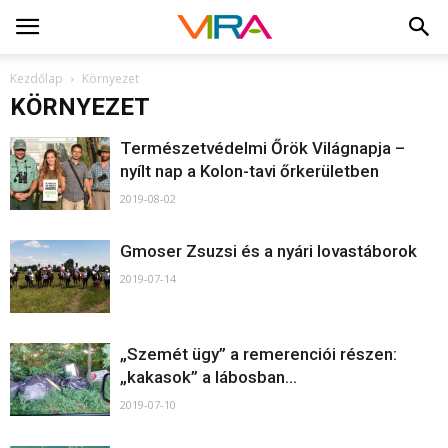
Kezdőlap
Környezet
KÖRNYEZET
Természetvédelmi Őrök Világnapja –
nyílt nap a Kolon-tavi őrkerületben
2019-08-02
Gmoser Zsuzsi és a nyári lovastáborok
2019-07-14
„Szemét ügy” a remerenciói részen:
„kakasok” a lábosban…
2019-07-10