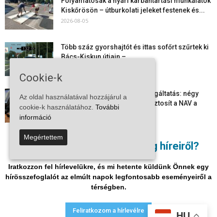
Folyamatosak a nyári karbantartási munkálatok
Kiskőrösön – útburkolati jeleket festenek és...
2026-08-05
Több száz gyorshajtót és ittas sofőrt szűrtek ki
Bács-Kiskun útjain –...
2026-08-04
Cookie-k
Elektronikus nyugtaadat-szolgáltatás: négy
Az oldal használatával hozzájárul a
hónapos átállási időszakot biztosít a NAV a
cookie-k használatához.
További
vállalkozásoknak
információ
2026-08-04
Megértettem
Megjelent a 2026/2027-es tanév rendje – itt
Nem akar lemaradni a térség híreiről?
vannak a legfontosabb dátumok
2026-08-03
Iratkozzon fel hírlevelükre, és mi hetente küldünk Önnek egy
hírösszefoglalót az elmúlt napok legfontosabb eseményeiről a
térségben.
Adatvédelmi nyilatkozat
Médiaajánlat
Impresszum
Feliratkozom a hírlevélre
HU