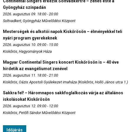
Continental Singers érkezik Soltvadkertre – zenés este a
Gyöngyház színpadán
2026. augusztus 09. 18:00 - 20:00
Soltvadkert, Gyöngyház Művelődési Központ
Mesterségek és alkotói napok Kiskőrösön – élményekkel teli
nyári program gyerekeknek
2026. augusztus 10. 09:00 - 15:00
Kiskőrös, Hagyományok Háza
Magyar Continental Singers koncert Kiskőrösön is – 40 éve
hirdetik az evangéliumot zenével
2026. augusztus 11. 18:00 - 21:00
Kiskőrös, Oázis Apostoli Gyülekezet imaháza (Kiskőrös, Holló János utca 1.)
Sakkra fel! – Háromnapos sakkfoglalkozás várja az általános
iskolásokat Kiskőrösön
2026. augusztus 12. 09:00 - 12:00
Kiskőrös, Petőfi Sándor Művelődési Központ
Időjárás