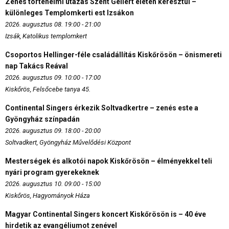
Zenés történelmi utazás Szent Gellért életén keresztül –
különleges Templomkerti est Izsákon
2026. augusztus 08. 19:00 - 21:00
Izsák, Katolikus templomkert
Csoportos Hellinger-féle családállítás Kiskőrösön – önismereti
nap Takács Reával
2026. augusztus 09. 10:00 - 17:00
Kiskőrös, Felsőcebe tanya 45.
Continental Singers érkezik Soltvadkertre – zenés este a
Gyöngyház színpadán
2026. augusztus 09. 18:00 - 20:00
Soltvadkert, Gyöngyház Művelődési Központ
Mesterségek és alkotói napok Kiskőrösön – élményekkel teli
nyári program gyerekeknek
2026. augusztus 10. 09:00 - 15:00
Kiskőrös, Hagyományok Háza
Magyar Continental Singers koncert Kiskőrösön is – 40 éve
hirdetik az evangéliumot zenével