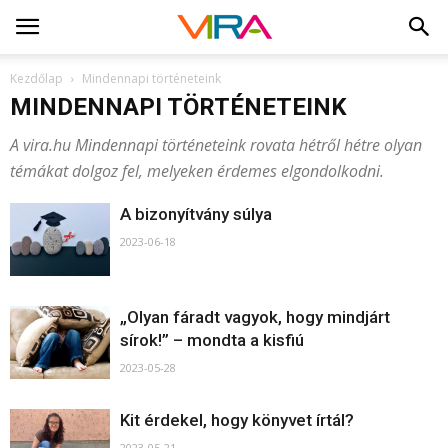
Kezdőlap
Mindennapi történeteink
MINDENNAPI TÖRTÉNETEINK
A vira.hu Mindennapi történeteink rovata hétről hétre olyan
témákat dolgoz fel, melyeken érdemes elgondolkodni.
A bizonyítvány súlya
2023-06-18
„Olyan fáradt vagyok, hogy mindjárt
sírok!” – mondta a kisfiú
2023-05-28
Kit érdekel, hogy könyvet írtál?
2023-05-21