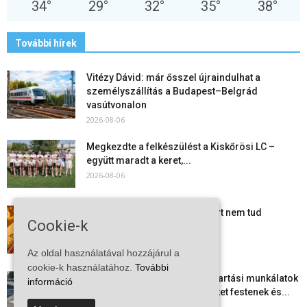
34
°
29
°
32
°
35
°
38
°
További hírek
Vitézy Dávid: már ősszel újraindulhat a
személyszállítás a Budapest–Belgrád
vasútvonalon
2026-08-06
Megkezdte a felkészülést a Kiskőrösi LC –
együtt maradt a keret,...
2026-08-06
Mi történik Európa felett? Ezért nem tud
Cookie-k
szabadulni a kontinens a...
2026-08-05
Az oldal használatával hozzájárul a
cookie-k használatához.
További
Folyamatosak a nyári karbantartási munkálatok
információ
Kiskőrösön – útburkolati jeleket festenek és...
2026-08-05