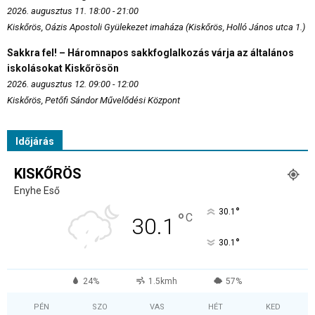
2026. augusztus 11. 18:00 - 21:00
Kiskőrös, Oázis Apostoli Gyülekezet imaháza (Kiskőrös, Holló János utca 1.)
Sakkra fel! – Háromnapos sakkfoglalkozás várja az általános
iskolásokat Kiskőrösön
2026. augusztus 12. 09:00 - 12:00
Kiskőrös, Petőfi Sándor Művelődési Központ
Időjárás
KISKŐRÖS
Enyhe Eső
°
30.1
°
C
30.1
°
30.1
24%
1.5kmh
57%
PÉN
SZO
VAS
HÉT
KED