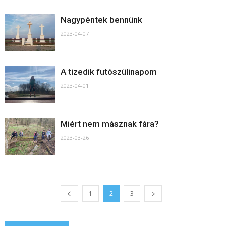
Nagypéntek bennünk
2023-04-07
A tizedik futószülinapom
2023-04-01
Miért nem másznak fára?
2023-03-26
1
2
3