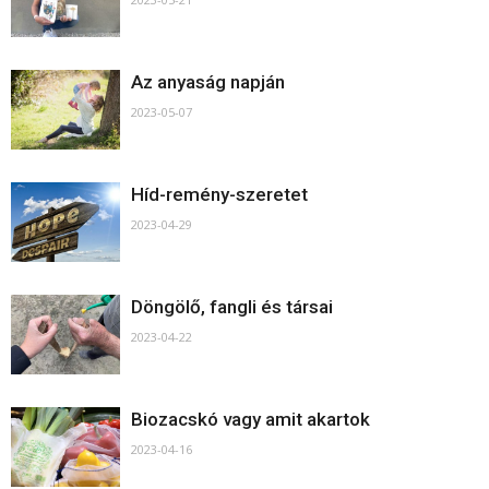
Az anyaság napján
2023-05-07
Híd-remény-szeretet
2023-04-29
Döngölő, fangli és társai
2023-04-22
Biozacskó vagy amit akartok
2023-04-16