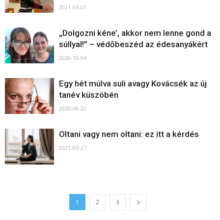
2021-03-01
„Dolgozni kéne’, akkor nem lenne gond a
súllyal!” – védőbeszéd az édesanyákért
2020-10-04
Egy hét múlva suli avagy Kovácsék az új
tanév küszöbén
2020-08-22
Oltani vagy nem oltani: ez itt a kérdés
2021-03-27
1
2
3