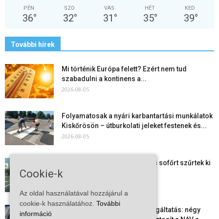
PÉN
SZO
VAS
HÉT
KED
36
°
32
°
31
°
35
°
39
°
További hírek
Mi történik Európa felett? Ezért nem tud
szabadulni a kontinens a...
2026-08-05
Folyamatosak a nyári karbantartási munkálatok
Kiskőrösön – útburkolati jeleket festenek és...
2026-08-05
Több száz gyorshajtót és ittas sofőrt szűrtek ki
Cookie-k
Bács-Kiskun útjain –...
2026-08-04
Az oldal használatával hozzájárul a
cookie-k használatához.
További
Elektronikus nyugtaadat-szolgáltatás: négy
információ