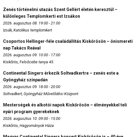
Zenés történelmi utazás Szent Gellért életén keresztül –
különleges Templomkerti est Izsákon
2026. augusztus 08. 19:00 - 21:00
Izsák, Katolikus templomkert
Csoportos Hellinger-féle családállítás Kiskőrösön – önismereti
nap Takács Reával
2026. augusztus 09. 10:00 - 17:00
Kiskőrös, Felsőcebe tanya 45.
Continental Singers érkezik Soltvadkertre – zenés este a
Gyöngyház színpadán
2026. augusztus 09. 18:00 - 20:00
Soltvadkert, Gyöngyház Művelődési Központ
Mesterségek és alkotói napok Kiskőrösön – élményekkel teli
nyári program gyerekeknek
2026. augusztus 10. 09:00 - 15:00
Kiskőrös, Hagyományok Háza
Magyar Continental Singers koncert Kiskőrösön is – 40 éve