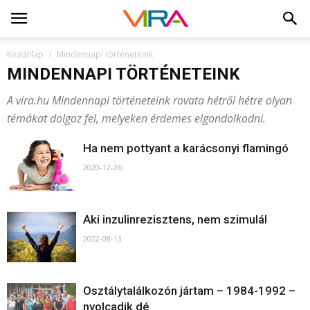
Kezdőlap
Mindennapi történeteink
MINDENNAPI TÖRTÉNETEINK
A vira.hu Mindennapi történeteink rovata hétről hétre olyan
témákat dolgoz fel, melyeken érdemes elgondolkodni.
Ha nem pottyant a karácsonyi flamingó
2020-12-26
Aki inzulinrezisztens, nem szimulál
2022-08-13
Osztálytalálkozón jártam – 1984-1992 –
nyolcadik dé