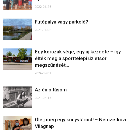
2022-06-26
Futópálya vagy parkoló?
2021-11-06
Egy korszak vége, egy új kezdete – így
élték meg a sporttelepi üzletsor
megszűnését...
2026-07-01
Az én oltásom
2021-04-17
Ölelj meg egy könyvtárost! – Nemzetközi
Világnap