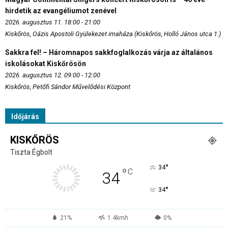
hirdetik az evangéliumot zenével
2026. augusztus 11. 18:00 - 21:00
Kiskőrös, Oázis Apostoli Gyülekezet imaháza (Kiskőrös, Holló János utca 1.)
Sakkra fel! – Háromnapos sakkfoglalkozás várja az általános
iskolásokat Kiskőrösön
2026. augusztus 12. 09:00 - 12:00
Kiskőrös, Petőfi Sándor Művelődési Központ
Időjárás
KISKŐRÖS
Tiszta Égbolt
°
34
°
C
34
°
34
21%
1.4kmh
0%