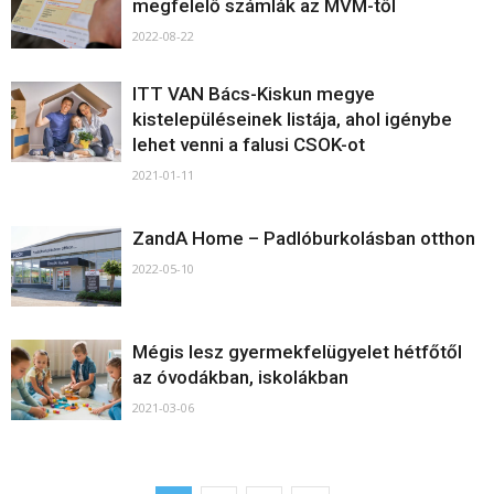
megfelelő számlák az MVM-től
2022-08-22
ITT VAN Bács-Kiskun megye
kistelepüléseinek listája, ahol igénybe
lehet venni a falusi CSOK-ot
2021-01-11
ZandA Home – Padlóburkolásban otthon
2022-05-10
Mégis lesz gyermekfelügyelet hétfőtől
az óvodákban, iskolákban
2021-03-06