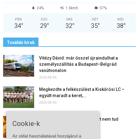
24%
1.5kmh
57%
PÉN
SZO
VAS
HÉT
KED
34
°
29
°
32
°
35
°
38
°
További hírek
Vitézy Dávid: már ősszel újraindulhat a
személyszállítás a Budapest–Belgrád
vasútvonalon
2026-08-06
Megkezdte a felkészülést a Kiskőrösi LC –
együtt maradt a keret,...
2026-08-06
Mi történik Európa felett? Ezért nem tud
Cookie-k
szabadulni a kontinens a...
2026-08-05
Az oldal használatával hozzájárul a