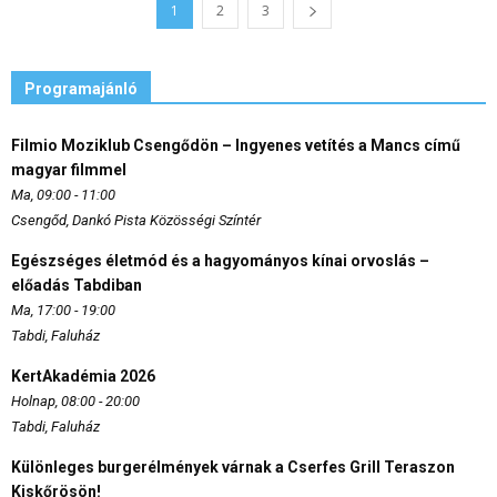
1
2
3
Programajánló
Filmio Moziklub Csengődön – Ingyenes vetítés a Mancs című
magyar filmmel
Ma, 09:00 - 11:00
Csengőd, Dankó Pista Közösségi Színtér
Egészséges életmód és a hagyományos kínai orvoslás –
előadás Tabdiban
Ma, 17:00 - 19:00
Tabdi, Faluház
KertAkadémia 2026
Holnap, 08:00 - 20:00
Tabdi, Faluház
Különleges burgerélmények várnak a Cserfes Grill Teraszon
Kiskőrösön!