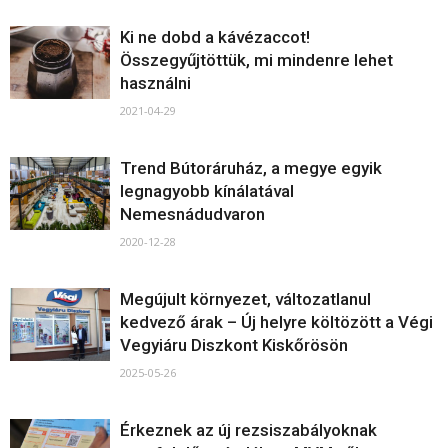
Ki ne dobd a kávézaccot!
Összegyűjtöttük, mi mindenre lehet
használni
2021-04-29
Trend Bútoráruház, a megye egyik
legnagyobb kínálatával
Nemesnádudvaron
2020-12-28
Megújult környezet, változatlanul
kedvező árak – Új helyre költözött a Végi
Vegyiáru Diszkont Kiskőrösön
2025-05-26
Érkeznek az új rezsiszabályoknak