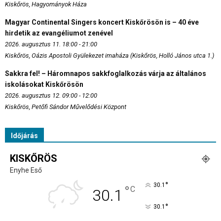
Kiskőrös, Hagyományok Háza
Magyar Continental Singers koncert Kiskőrösön is – 40 éve
hirdetik az evangéliumot zenével
2026. augusztus 11. 18:00 - 21:00
Kiskőrös, Oázis Apostoli Gyülekezet imaháza (Kiskőrös, Holló János utca 1.)
Sakkra fel! – Háromnapos sakkfoglalkozás várja az általános
iskolásokat Kiskőrösön
2026. augusztus 12. 09:00 - 12:00
Kiskőrös, Petőfi Sándor Művelődési Központ
Időjárás
KISKŐRÖS
Enyhe Eső
°
30.1
°
C
30.1
°
30.1