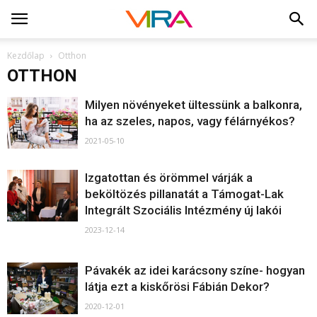
Kezdőlap
Otthon
OTTHON
Milyen növényeket ültessünk a balkonra,
ha az szeles, napos, vagy félárnyékos?
2021-05-10
Izgatottan és örömmel várják a
beköltözés pillanatát a Támogat-Lak
Integrált Szociális Intézmény új lakói
2023-12-14
Pávakék az idei karácsony színe- hogyan
látja ezt a kiskőrösi Fábián Dekor?
2020-12-01