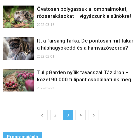
Óvatosan bolygassuk a lombhalmokat,
rőzserakásokat – vigyázzunk a sünökre!
2022-03-16
Itt a farsang farka. De pontosan mit takar
a húshagyókedd és a hamvazószerda?
2022-03-01
TulipGarden nyílik tavasszal Tázláron –
közel 90.000 tulipánt csodálhatunk meg
2022-02-23
2
3
4
Programajánló