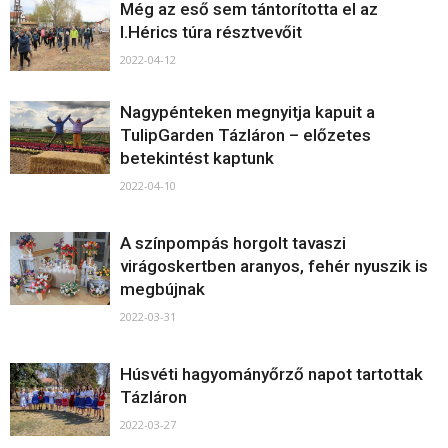
Még az eső sem tántorította el az
I.Hérics túra résztvevőit
2022-04-12
Nagypénteken megnyitja kapuit a
TulipGarden Tázláron – előzetes
betekintést kaptunk
2022-04-10
A színpompás horgolt tavaszi
virágoskertben aranyos, fehér nyuszik is
megbújnak
2022-03-31
Húsvéti hagyományőrző napot tartottak
Tázláron
2022-03-27