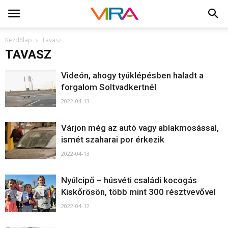
Kezdőlap
Tavasz
TAVASZ
Videón, ahogy tyúklépésben haladt a
forgalom Soltvadkertnél
2022-04-13
Várjon még az autó vagy ablakmosással,
ismét szaharai por érkezik
2022-04-13
Nyúlcipő – húsvéti családi kocogás
Kiskőrösön, több mint 300 résztvevővel
2022-04-12