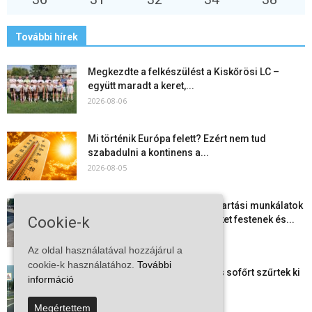
További hírek
Megkezdte a felkészülést a Kiskőrösi LC –
együtt maradt a keret,...
2026-08-06
Mi történik Európa felett? Ezért nem tud
szabadulni a kontinens a...
2026-08-05
Folyamatosak a nyári karbantartási munkálatok
Kiskőrösön – útburkolati jeleket festenek és...
Cookie-k
2026-08-05
Az oldal használatával hozzájárul a
cookie-k használatához.
További
Több száz gyorshajtót és ittas sofőrt szűrtek ki
információ
Bács-Kiskun útjain –...
2026-08-04
Megértettem