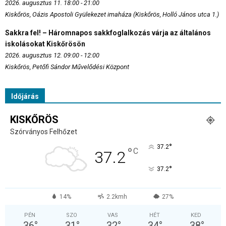
2026. augusztus 11. 18:00 - 21:00
Kiskőrös, Oázis Apostoli Gyülekezet imaháza (Kiskőrös, Holló János utca 1.)
Sakkra fel! – Háromnapos sakkfoglalkozás várja az általános
iskolásokat Kiskőrösön
2026. augusztus 12. 09:00 - 12:00
Kiskőrös, Petőfi Sándor Művelődési Központ
Időjárás
KISKŐRÖS
Szórványos Felhőzet
°
37.2
°
C
37.2
°
37.2
14%
2.2kmh
27%
PÉN
SZO
VAS
HÉT
KED
36
°
31
°
32
°
34
°
38
°