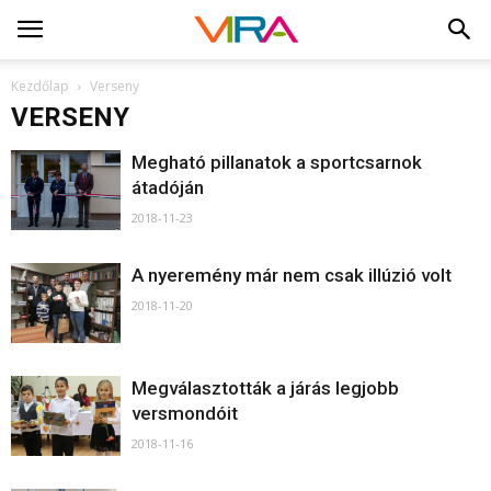
Kezdőlap
Verseny
VERSENY
Megható pillanatok a sportcsarnok
átadóján
2018-11-23
A nyeremény már nem csak illúzió volt
2018-11-20
Megválasztották a járás legjobb
versmondóit
2018-11-16