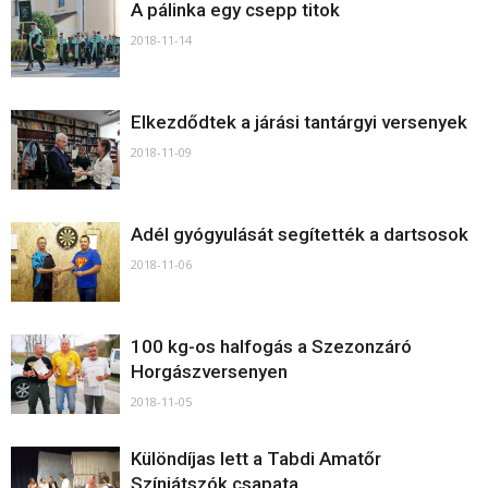
A pálinka egy csepp titok
2018-11-14
Elkezdődtek a járási tantárgyi versenyek
2018-11-09
Adél gyógyulását segítették a dartsosok
2018-11-06
100 kg-os halfogás a Szezonzáró
Horgászversenyen
2018-11-05
Különdíjas lett a Tabdi Amatőr
Színjátszók csapata