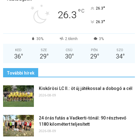
°
26.3
°
C
26.3
°
26.3
30%
2.6kmh
3%
KED
SZE
CSÜ
PÉN
SZO
36
°
29
°
30
°
29
°
34
°
További hírek
Kiskőrösi LC II.: öt új játékossal a dobogó a cél
2026-08-09
24 órás futás a Vadkerti-tónál: 90 résztvevő
1180 kilométert teljesített
2026-08-09