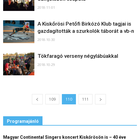
2018-11-01
A Kiskőrösi Petőfi Birkózó Klub tagjai is
gazdagították a szurkolók táborát a vb-n
2018-10-30
Tökfaragó verseny négylábúakkal
2018-10-29
109
110
111
Programajánló
Magyar Continental Singers koncert Kiskőrösön is – 40 éve