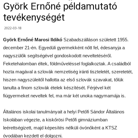
Györk Ernőné példamutató
tevékenységét
2022-03-18
Györk Ernőné Marosi Ildikó
Szabadszálláson született 1955.
december 21-én. Egyedüli gyermekként nőtt fel, édesanyja a
nagyszülők segítségével gondoskodott neveltetéséről.
Feketehalomban éltek, földműveléssel foglalkoztak. A családból
hozta magával a szlovák nemzetiség iránti tiszteletét, szeretetét,
hiszen nagyszüleitől hallotta az első szlovák szavakat, tőlük
tanulta a finom szlovák ételek készítését. Férjével két
fiúgyermeket neveltek fel, ma már két unoka nagymamája is.
Általános iskolai tanulmányait a helyi Petőfi Sándor Általános
Iskolában végezte, a kiskőrösi Petőfi gimnáziumban
leérettségizett, majd képesítés nélküli óvónőként a KTSZ
óvodában kezdett el dolgozni.