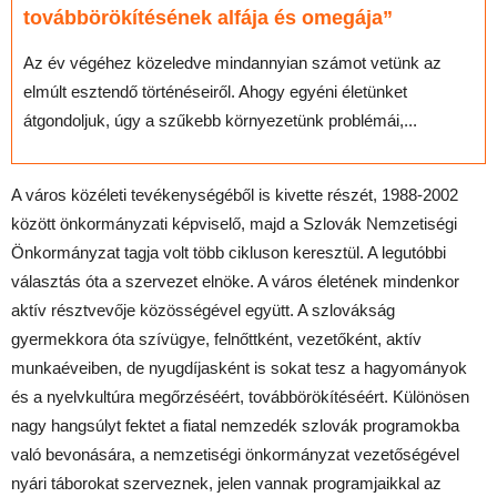
továbbörökítésének alfája és omegája”
Az év végéhez közeledve mindannyian számot vetünk az
elmúlt esztendő történéseiről. Ahogy egyéni életünket
átgondoljuk, úgy a szűkebb környezetünk problémái,...
A város közéleti tevékenységéből is kivette részét, 1988-2002
között önkormányzati képviselő, majd a Szlovák Nemzetiségi
Önkormányzat tagja volt több cikluson keresztül. A legutóbbi
választás óta a szervezet elnöke. A város életének mindenkor
aktív résztvevője közösségével együtt. A szlovákság
gyermekkora óta szívügye, felnőttként, vezetőként, aktív
munkaéveiben, de nyugdíjasként is sokat tesz a hagyományok
és a nyelvkultúra megőrzéséért, továbbörökítéséért. Különösen
nagy hangsúlyt fektet a fiatal nemzedék szlovák programokba
való bevonására, a nemzetiségi önkormányzat vezetőségével
nyári táborokat szerveznek, jelen vannak programjaikkal az