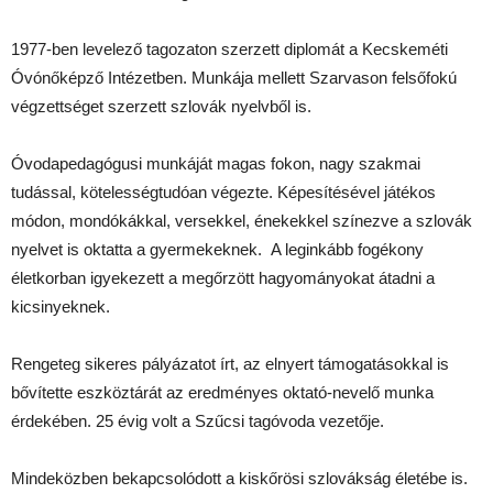
1977-ben levelező tagozaton szerzett diplomát a Kecskeméti
Óvónőképző Intézetben. Munkája mellett Szarvason felsőfokú
végzettséget szerzett szlovák nyelvből is.
Óvodapedagógusi munkáját magas fokon, nagy szakmai
tudással, kötelességtudóan végezte. Képesítésével játékos
módon, mondókákkal, versekkel, énekekkel színezve a szlovák
nyelvet is oktatta a gyermekeknek. A leginkább fogékony
életkorban igyekezett a megőrzött hagyományokat átadni a
kicsinyeknek.
Rengeteg sikeres pályázatot írt, az elnyert támogatásokkal is
bővítette eszköztárát az eredményes oktató-nevelő munka
érdekében. 25 évig volt a Szűcsi tagóvoda vezetője.
Mindeközben bekapcsolódott a kiskőrösi szlovákság életébe is.