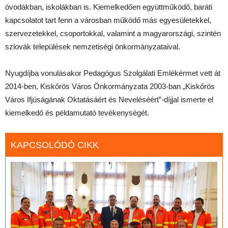
óvodákban, iskolákban is. Kiemelkedően együttműködő, baráti
kapcsolatot tart fenn a városban működő más egyesületekkel,
szervezetekkel, csoportokkal, valamint a magyarországi, szintén
szlovák települések nemzetiségi önkormányzataival.
Nyugdíjba vonulásakor Pedagógus Szolgálati Emlékérmet vett át
2014-ben, Kiskőrös Város Önkormányzata 2003-ban „Kiskőrös
Város Ifjúságának Oktatásáért és Neveléséért”-díjjal ismerte el
kiemelkedő és példamutató tevékenységét.
KAPCSOLÓDÓ CIKK