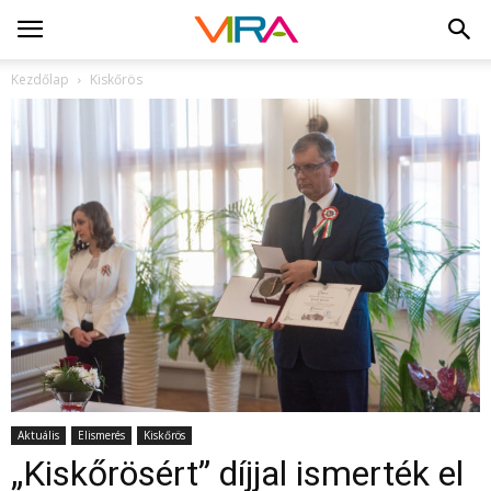
Kezdőlap
Kiskőrös
Aktuális
Elismerés
Kiskőrös
„Kiskőrösért” díjjal ismerték el