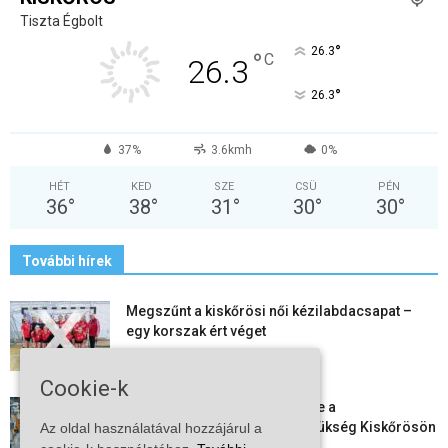
Tiszta Égbolt
°
26.3
°
C
26.3
°
26.3
37%
3.6kmh
0%
HÉT
KED
SZE
CSÜ
PÉN
36
°
38
°
31
°
30
°
30
°
További hírek
Megszűnt a kiskőrösi női kézilabdacsapat –
egy korszak ért véget
2026-08-08
Cookie-k
Aktuális állásajánlatok: ezekre a
munkavállalókra van most szükség Kiskőrösön
Az oldal használatával hozzájárul a
és a...