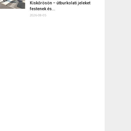
Kiskőrösön – útburkolati jeleket
festenek és...
2026-08-05