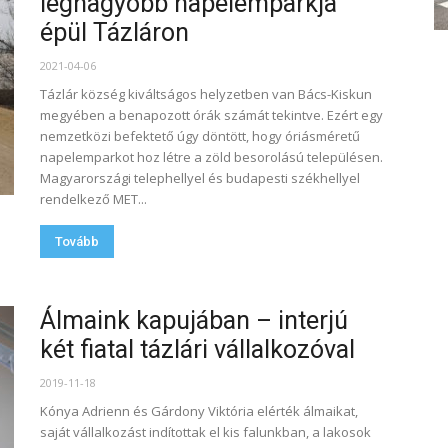
legnagyobb napelemparkja
épül Tázláron
2021-04-06
Tázlár község kiváltságos helyzetben van Bács-Kiskun
megyében a benapozott órák számát tekintve. Ezért egy
nemzetközi befektető úgy döntött, hogy óriásméretű
napelemparkot hoz létre a zöld besorolású településen.
Magyarországi telephellyel és budapesti székhellyel
rendelkező MET...
Tovább
Álmaink kapujában – interjú
két fiatal tázlári vállalkozóval
2019-11-18
Kónya Adrienn és Gárdony Viktória elérték álmaikat,
saját vállalkozást indítottak el kis falunkban, a lakosok