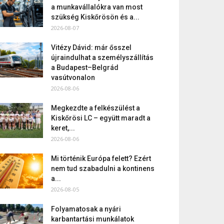
a munkavállalókra van most
szükség Kiskőrösön és a...
2026-08-07
Vitézy Dávid: már ősszel
újraindulhat a személyszállítás
a Budapest–Belgrád
vasútvonalon
2026-08-06
Megkezdte a felkészülést a
Kiskőrösi LC – együtt maradt a
keret,...
2026-08-06
Mi történik Európa felett? Ezért
nem tud szabadulni a kontinens
a...
2026-08-05
Folyamatosak a nyári
karbantartási munkálatok