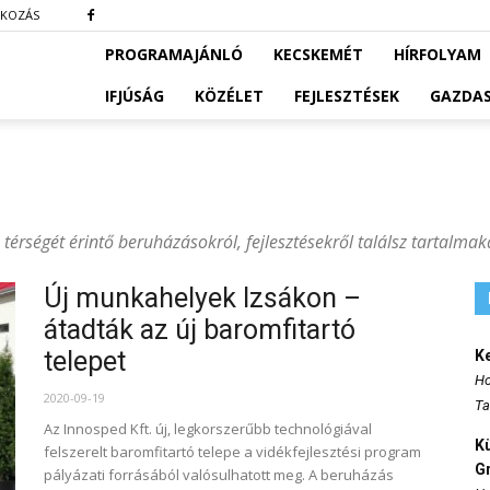
TKOZÁS
PROGRAMAJÁNLÓ
KECSKEMÉT
HÍRFOLYAM
IFJÚSÁG
KÖZÉLET
FEJLESZTÉSEK
GAZDA
térségét érintő beruházásokról, fejlesztésekről találsz tartalmak
Új munkahelyek Izsákon –
átadták az új baromfitartó
telepet
K
Ho
2020-09-19
Ta
Az Innosped Kft. új, legkorszerűbb technológiával
K
felszerelt baromfitartó telepe a vidékfejlesztési program
Gr
pályázati forrásából valósulhatott meg. A beruházás