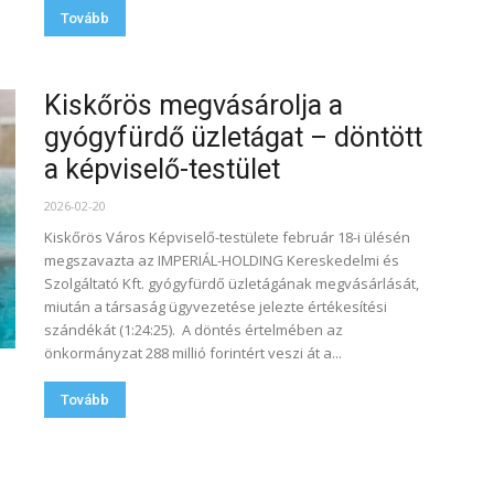
Tovább
Kiskőrös megvásárolja a
gyógyfürdő üzletágat – döntött
a képviselő-testület
2026-02-20
Kiskőrös Város Képviselő-testülete február 18-i ülésén
megszavazta az IMPERIÁL-HOLDING Kereskedelmi és
Szolgáltató Kft. gyógyfürdő üzletágának megvásárlását,
miután a társaság ügyvezetése jelezte értékesítési
szándékát (1:24:25). A döntés értelmében az
önkormányzat 288 millió forintért veszi át a...
Tovább