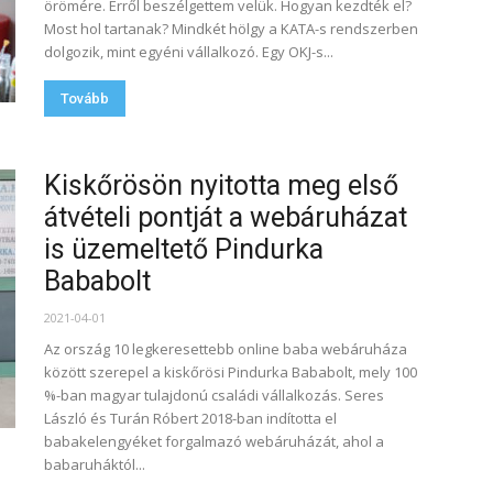
örömére. Erről beszélgettem velük. Hogyan kezdték el?
Most hol tartanak? Mindkét hölgy a KATA-s rendszerben
dolgozik, mint egyéni vállalkozó. Egy OKJ-s...
Tovább
Kiskőrösön nyitotta meg első
átvételi pontját a webáruházat
is üzemeltető Pindurka
Bababolt
2021-04-01
Az ország 10 legkeresettebb online baba webáruháza
között szerepel a kiskőrösi Pindurka Bababolt, mely 100
%-ban magyar tulajdonú családi vállalkozás. Seres
László és Turán Róbert 2018-ban indította el
babakelengyéket forgalmazó webáruházát, ahol a
babaruháktól...