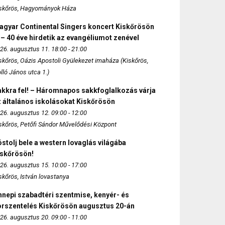
skőrös, Hagyományok Háza
agyar Continental Singers koncert Kiskőrösön
 – 40 éve hirdetik az evangéliumot zenével
26. augusztus 11. 18:00 - 21:00
skőrös, Oázis Apostoli Gyülekezet imaháza (Kiskőrös,
lló János utca 1.)
akkra fel! – Háromnapos sakkfoglalkozás várja
 általános iskolásokat Kiskőrösön
26. augusztus 12. 09:00 - 12:00
skőrös, Petőfi Sándor Művelődési Központ
stolj bele a western lovaglás világába
iskőrösön!
26. augusztus 15. 10:00 - 17:00
skőrös, István lovastanya
nepi szabadtéri szentmise, kenyér- és
orszentelés Kiskőrösön augusztus 20-án
26. augusztus 20. 09:00 - 11:00