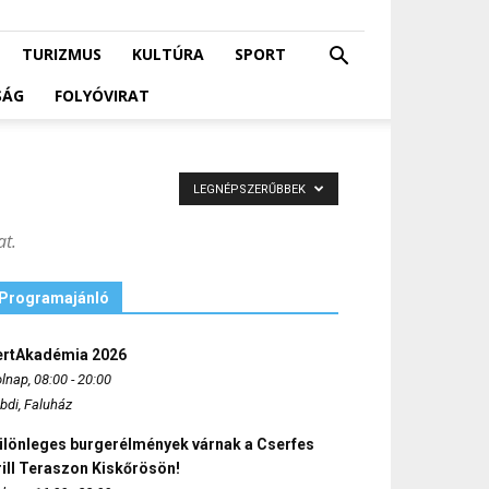
TURIZMUS
KULTÚRA
SPORT
SÁG
FOLYÓVIRAT
LEGNÉPSZERŰBBEK
at.
Programajánló
ertAkadémia 2026
lnap, 08:00 - 20:00
bdi, Faluház
ülönleges burgerélmények várnak a Cserfes
ill Teraszon Kiskőrösön!