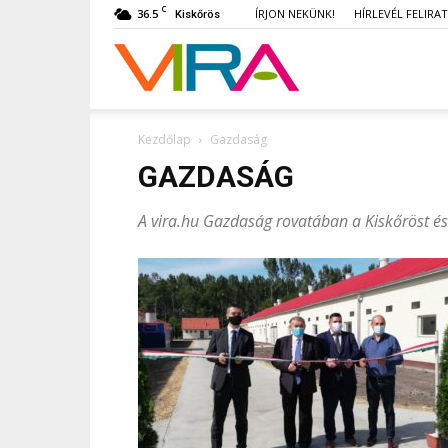
C
36.5
ÍRJON NEKÜNK!
HÍRLEVÉL FELIRA
Kiskőrös
VIRA
Kezdőlap
Gazdaság
GAZDASÁG
A vira.hu Gazdaság rovatában a Kiskőröst és 