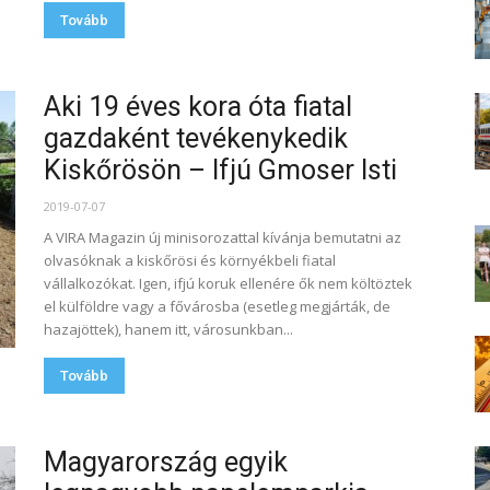
Tovább
Aki 19 éves kora óta fiatal
gazdaként tevékenykedik
Kiskőrösön – Ifjú Gmoser Isti
2019-07-07
A VIRA Magazin új minisorozattal kívánja bemutatni az
olvasóknak a kiskőrösi és környékbeli fiatal
vállalkozókat. Igen, ifjú koruk ellenére ők nem költöztek
el külföldre vagy a fővárosba (esetleg megjárták, de
hazajöttek), hanem itt, városunkban...
Tovább
Magyarország egyik