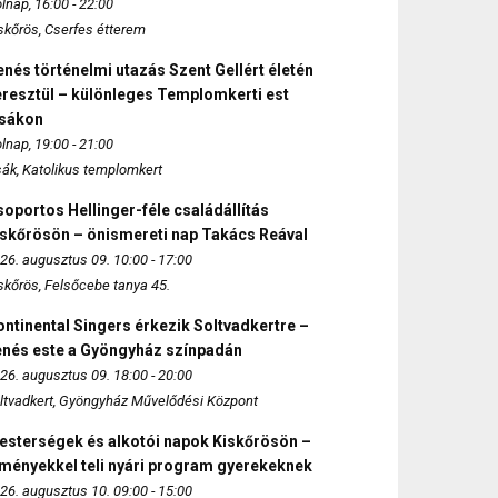
lnap, 16:00 - 22:00
skőrös, Cserfes étterem
nés történelmi utazás Szent Gellért életén
eresztül – különleges Templomkerti est
zsákon
lnap, 19:00 - 21:00
sák, Katolikus templomkert
oportos Hellinger-féle családállítás
iskőrösön – önismereti nap Takács Reával
26. augusztus 09. 10:00 - 17:00
skőrös, Felsőcebe tanya 45.
ntinental Singers érkezik Soltvadkertre –
enés este a Gyöngyház színpadán
26. augusztus 09. 18:00 - 20:00
ltvadkert, Gyöngyház Művelődési Központ
esterségek és alkotói napok Kiskőrösön –
lményekkel teli nyári program gyerekeknek
26. augusztus 10. 09:00 - 15:00