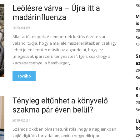
Ki
Leölésre várva – Újra itt a
madárinfluenza
M
is
2020-04-09
20
Állattartó telepek. Az embernek kettős érzete van:
Ki
valahol tudja, hogy a mai élelmiszerellátásban csak így
Ho
lehet jelen lenni. A másik az a gondolat, hogy ez
„mégiscsak iparszerű tenyésztés”. Igen: csakhogy a
S
kacsapecsenye, a hamburger,...
az
20
Tovább
Ki
Kó
K
Tényleg eltűnhet a könyvelő
20
szakma pár éven belül?
Ki
2019-02-27
Ün
b
Számos cikkben olvashatunk róla, hogy a napjainkban
zajló digitális forradalom, amit a negyedik ipari
20