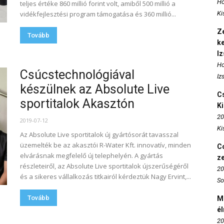
Ho
teljes értéke 860 millió forint volt, amiből 500 millió a
vidékfejlesztési program támogatása és 360 millió...
Ki
Ze
Tovább
k
I
Ho
Csúcstechnológiával
Iz
készülnek az Absolute Live
Cs
sportitalok Akasztón
K
20
2019-07-12
Ki
Az Absolute Live sportitalok új gyártósorát tavasszal
üzemelték be az akasztói R-Water Kft. innovatív, minden
Co
elvárásnak megfelelő új telephelyén. A gyártás
z
részleteiről, az Absolute Live sportitalok újszerűségéről
20
és a sikeres vállalkozás titkairól kérdeztük Nagy Ervint,...
So
Tovább
M
é
20