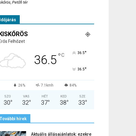
skőrös, Petőfi tér
Időjárás
KISKŐRÖS
Erős Felhőzet
°
36.5
°
C
36.5
°
36.5
26%
7.1kmh
84%
SZO
VAS
HÉT
KED
SZE
30
°
32
°
37
°
38
°
33
°
További hírek
Aktuális állásajánlatok: ezekre