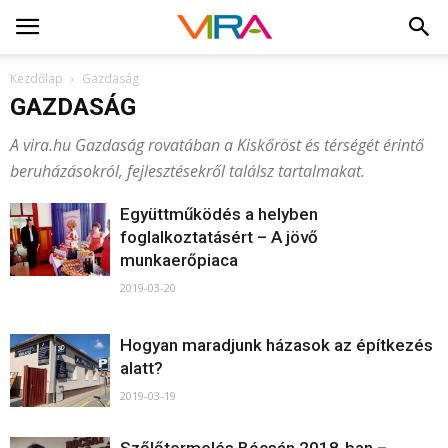
Kezdőlap
Gazdaság
GAZDASÁG
A vira.hu Gazdaság rovatában a Kiskőröst és térségét érintő
beruházásokról, fejlesztésekről találsz tartalmakat.
Együttműködés a helyben
foglalkoztatásért – A jövő
munkaerőpiaca
2019-03-20
Hogyan maradjunk házasok az építkezés
alatt?
2019-03-19