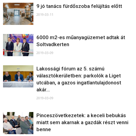
9 jó tanács fürdőszoba felújítás előtt
2019-03-11
6000 m2-es műanyagüzemet adtak át
Soltvadkerten
2019-03-09
Lakossági fórum az 5. számú
választókerületben: parkolók a Liget
utcában, a gazos ingatlantulajdonost
akár...
2019-03-09
Pinceszövetkezetek: a keceli bebukás
miatt sem akarnak a gazdák részt venni
benne