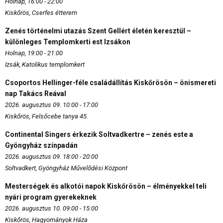
Holnap, 16:00 - 22:00
Kiskőrös, Cserfes étterem
Zenés történelmi utazás Szent Gellért életén keresztül –
különleges Templomkerti est Izsákon
Holnap, 19:00 - 21:00
Izsák, Katolikus templomkert
Csoportos Hellinger-féle családállítás Kiskőrösön – önismereti
nap Takács Reával
2026. augusztus 09. 10:00 - 17:00
Kiskőrös, Felsőcebe tanya 45.
Continental Singers érkezik Soltvadkertre – zenés este a
Gyöngyház színpadán
2026. augusztus 09. 18:00 - 20:00
Soltvadkert, Gyöngyház Művelődési Központ
Mesterségek és alkotói napok Kiskőrösön – élményekkel teli
nyári program gyerekeknek
2026. augusztus 10. 09:00 - 15:00
Kiskőrös, Hagyományok Háza