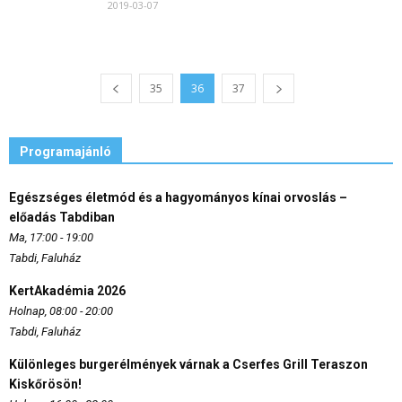
2019-03-07
35
36
37
Programajánló
Egészséges életmód és a hagyományos kínai orvoslás –
előadás Tabdiban
Ma, 17:00 - 19:00
Tabdi, Faluház
KertAkadémia 2026
Holnap, 08:00 - 20:00
Tabdi, Faluház
Különleges burgerélmények várnak a Cserfes Grill Teraszon
Kiskőrösön!