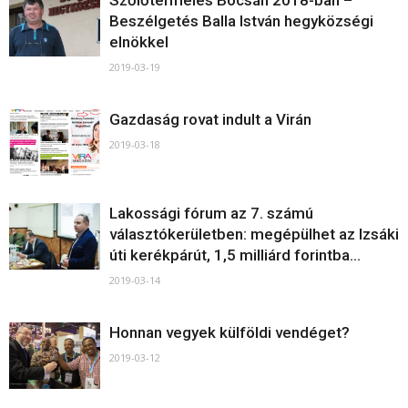
Szőlőtermelés Bócsán 2018-ban –
Beszélgetés Balla István hegyközségi
elnökkel
2019-03-19
Gazdaság rovat indult a Virán
2019-03-18
Lakossági fórum az 7. számú
választókerületben: megépülhet az Izsáki
úti kerékpárút, 1,5 milliárd forintba...
2019-03-14
Honnan vegyek külföldi vendéget?
2019-03-12