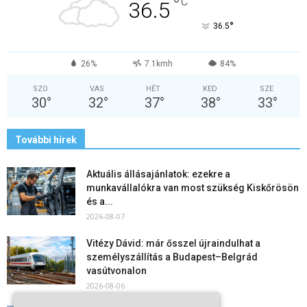
°
C
36.5
°
36.5
26%
7.1kmh
84%
SZO
VAS
HÉT
KED
SZE
30
°
32
°
37
°
38
°
33
°
További hírek
Aktuális állásajánlatok: ezekre a
munkavállalókra van most szükség Kiskőrösön
és a...
2026-08-07
Vitézy Dávid: már ősszel újraindulhat a
személyszállítás a Budapest–Belgrád
vasútvonalon
2026-08-06