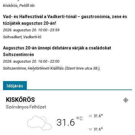
Kiskőrös, Petőfi tér
Vad- és Halfesztivál a Vadkerti-tónál – gasztronómia, zene és
tűzijáték augusztus 20-án!
2026. augusztus 20. 10:00 - 23:59
Soltvadkert, Vadkerti-tó
Augusztus 20-án ünnepi délutánra várják a családokat
Soltszentimrén
2026. augusztus 20. 16:00 - 22:00
Soltszentimre, Helytörténeti Kiállítás (Szent Imre utca 38.),
Időjárás
KISKŐRÖS
Szórványos Felhőzet
°
31.6
°
C
31.6
°
31.6