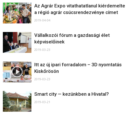
Az Agrár Expo vitathatatlanul kiérdemelte
a régió agrár csúcsrendezvénye címet
2019-04-04
Vállalkozói fórum a gazdasági élet
képviselőinek
2019-03-23
Itt az új ipari forradalom – 3D nyomtatás
Kiskőrösön
2019-03-23
Smart city — kezünkben a Hivatal?
2019-03-21