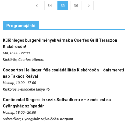
34
35
36
Programajánló
Különleges burgerélmények várnak a Cserfes Grill Teraszon
Kiskőrösön!
Ma, 16:00 - 22:00
Kiskőrös, Cserfes étterem
Csoportos Hellinger-féle családállítás Kiskőrösön – önismereti
nap Takács Reával
Holnap, 10:00 - 17:00
Kiskőrös, Felsőcebe tanya 45.
Continental Singers érkezik Soltvadkertre – zenés este a
Gyöngyház színpadán
Holnap, 18:00 - 20:00
Soltvadkert, Gyöngyház Művelődési Központ