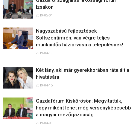
Gazda Országjárás lakossági fórum
Izsákon
2019-05-01
Nagyszabású fejlesztések
Soltszentimrén: van végre teljes
munkaidős háziorvosa a településnek!
2019-04-19
Két lány, aki már gyerekkorában rátalált a
hivatására
2019-04-15
Gazdafórum Kiskőrösön: Megvitatták,
hogy miként lehet még versenyképesebb
a magyar mezőgazdaság
2019-04-09