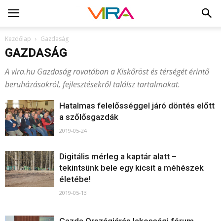
Kezdőlap
Gazdaság
GAZDASÁG
A vira.hu Gazdaság rovatában a Kiskőröst és térségét érintő
beruházásokról, fejlesztésekről találsz tartalmakat.
Hatalmas felelősséggel járó döntés előtt
a szőlősgazdák
2019-05-24
Digitális mérleg a kaptár alatt –
tekintsünk bele egy kicsit a méhészek
életébe!
2019-05-13