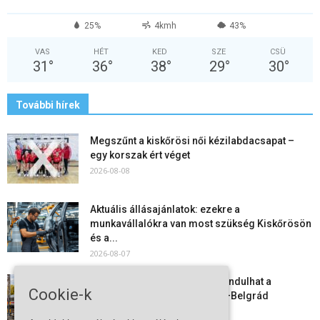
25%
4kmh
43%
VAS
HÉT
KED
SZE
CSÜ
31
°
36
°
38
°
29
°
30
°
További hírek
Megszűnt a kiskőrösi női kézilabdacsapat –
egy korszak ért véget
2026-08-08
Aktuális állásajánlatok: ezekre a
munkavállalókra van most szükség Kiskőrösön
és a...
2026-08-07
Vitézy Dávid: már ősszel újraindulhat a
Cookie-k
személyszállítás a Budapest–Belgrád
vasútvonalon