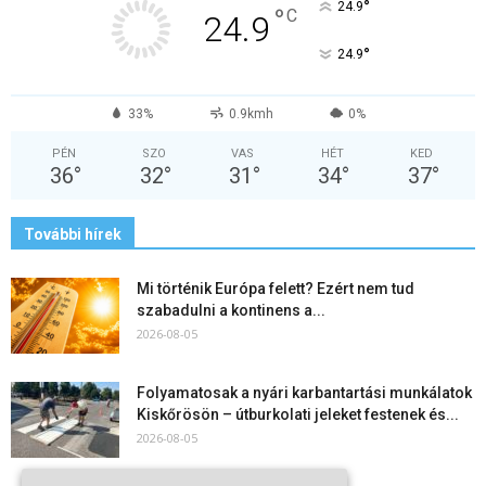
°
24.9
°
C
24.9
°
24.9
33%
0.9kmh
0%
PÉN
SZO
VAS
HÉT
KED
36
°
32
°
31
°
34
°
37
°
További hírek
Mi történik Európa felett? Ezért nem tud
szabadulni a kontinens a...
2026-08-05
Folyamatosak a nyári karbantartási munkálatok
Kiskőrösön – útburkolati jeleket festenek és...
2026-08-05