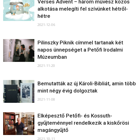
Verses Advent – három művész közös
alkotása melegíti fel szívünket hétről-
hétre
2021-12-06
Pilinszky Piknik címmel tartanak két
napos ünnepséget a Petőfi Irodalmi
Múzeumban
2021-11-20
Bemutatták az új Károli-Bibliát, amin több
mint négy évig dolgoztak
2021-11-08
Elképesztő Petőfi- és Kossuth-
gyűjteménnyel rendelkezik a kiskőrösi
magángyűjtő
2021-10-11