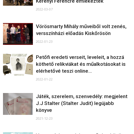
Kerényi Ferencre emlékeztek
2022-03-07
Vörösmarty Mihály műveiből volt zenés,
versszínházi előadás Kiskőrösön
2022-01-23
Petőfi eredeti verseit, leveleit, a hozzá
köthető relikviákat és műalkotásokat is
elérhetővé teszi online...
2022-01-22
Játék, szerelem, szenvedély: megjelent
J.J Stalter (Stalter Judit) legújabb
könyve
2021-12-23