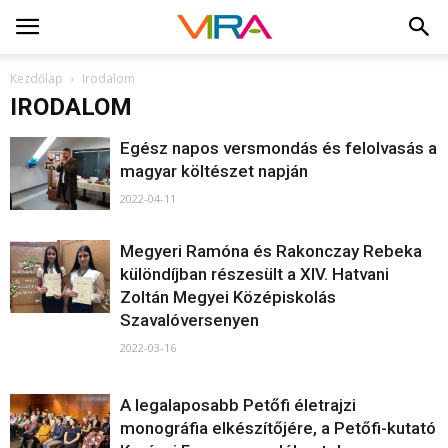
Kezdőlap
Irodalom
IRODALOM
Egész napos versmondás és felolvasás a
magyar költészet napján
2022-04-11
Megyeri Ramóna és Rakonczay Rebeka
különdíjban részesült a XIV. Hatvani
Zoltán Megyei Középiskolás
Szavalóversenyen
2022-03-16
A legalaposabb Petőfi életrajzi
monográfia elkészítőjére, a Petőfi-kutató