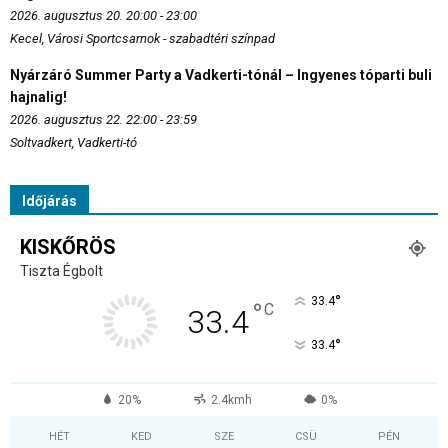
2026. augusztus 20. 20:00 - 23:00
Kecel, Városi Sportcsarnok - szabadtéri színpad
Nyárzáró Summer Party a Vadkerti-tónál – Ingyenes tóparti buli
hajnalig!
2026. augusztus 22. 22:00 - 23:59
Soltvadkert, Vadkerti-tó
Időjárás
KISKŐRÖS
Tiszta Égbolt
°
33.4
°
C
33.4
°
33.4
20%
2.4kmh
0%
HÉT
KED
SZE
CSÜ
PÉN