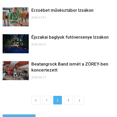
Erzsébet művésztábor Izsákon
2018-07-07
Éjszakai baglyok futóversenye Izsákon
2018-09-07
Beatangrock Band ismét a ZÖREY-ben
koncertezett
2018-04-17
1
2
3