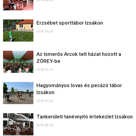
Erzsébet sporttábor Izsákon
2018-06-29
Az Ismerős Arcok telt házat hozott a
ZÖREY-be
2018-03-27
Hagyományos lovas és pecázó tábor
Izsákon
2018-07-22
Tankerületi tanévnyitó értekezlet Izsákon
2018-08-30