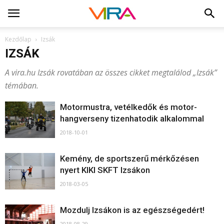
Kezdőlap
Izsák
IZSÁK
A vira.hu Izsák rovatában az összes cikket megtalálod „Izsák”
témában.
Motormustra, vetélkedők és motor-
hangverseny tizenhatodik alkalommal
2018-10-01
Kemény, de sportszerű mérkőzésen
nyert KIKI SKFT Izsákon
2018-03-05
Mozdulj Izsákon is az egészségedért!
2018-08-29