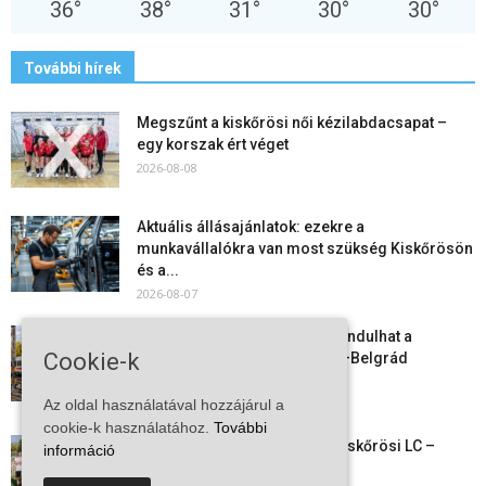
36
°
38
°
31
°
30
°
30
°
További hírek
Megszűnt a kiskőrösi női kézilabdacsapat –
egy korszak ért véget
2026-08-08
Aktuális állásajánlatok: ezekre a
munkavállalókra van most szükség Kiskőrösön
és a...
2026-08-07
Vitézy Dávid: már ősszel újraindulhat a
Cookie-k
személyszállítás a Budapest–Belgrád
vasútvonalon
2026-08-06
Az oldal használatával hozzájárul a
cookie-k használatához.
További
Megkezdte a felkészülést a Kiskőrösi LC –
információ
együtt maradt a keret,...