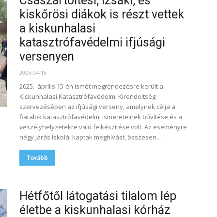
Császártöltési, izsáki, és
kiskőrösi diákok is részt vettek
a kiskunhalasi
katasztrófavédelmi ifjúsági
versenyen
2025-04-16
2025. április 15-én ismét megrendezésre került a
Kiskunhalasi Katasztrófavédelmi Kirendeltség
szervezésében az ifjúsági verseny, amelynek célja a
fiatalok katasztrófavédelmi ismereteinek bővítése és a
veszélyhelyzetekre való felkészítése volt. Az eseményre
négy járás iskolái kaptak meghívást, összesen...
Tovább
Hétfőtől látogatási tilalom lép
életbe a kiskunhalasi kórház