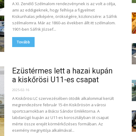
A XI. Zenélő Szélmalom rendezvénynek is az volt a célja,
ami az eddigieknek, hogy felhívja a figyelmet
Kiskunhalas jelképére, örökségére, közkincsére: a Sáfrik
szélmalomra. Már az 1860-as években állt itt szélmalom.
1901-ben Sáfrik József...
Tovább
Ezüstérmes lett a hazai kupán
a kiskőrösi U11-es csapat
2025-02-16
A Kiskőrösi LC szervezésében ötödik alkalommal került
megrendezésre február 15-én Kiskőrösön a városi
sportcsarnokban a Biácsi Sándor Emléktorna. A
labdarúgó kupán az U11-es korosztályban öt csapat
mérte össze erejét körmérkőzéses formában. Az
esemény megnyitója alkalmával...