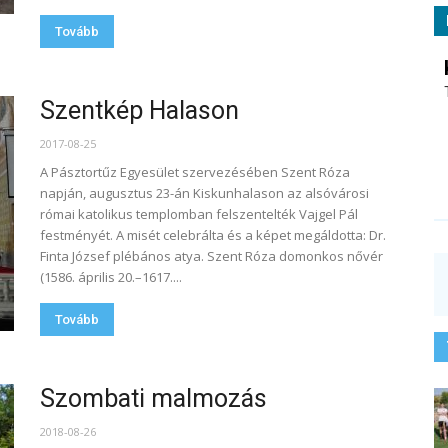
Tovább
Szentkép Halason
2017-08-25
A Pásztortűz Egyesület szervezésében Szent Róza
napján, augusztus 23-án Kiskunhalason az alsóvárosi
római katolikus templomban felszentelték Vajgel Pál
festményét. A misét celebrálta és a képet megáldotta: Dr.
Finta József plébános atya. Szent Róza domonkos nővér
(1586. április 20.–1617....
Tovább
Szombati malmozás
2018-08-26