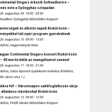
ntinental Singers érkezik Soltvadkertre –
enés este a Gyöngyház színpadán
26. augusztus 09. 18:00 - 20:00
ltvadkert, Gyöngyház Művelődési Központ
esterségek és alkotói napok Kiskőrösön –
lményekkel teli nyári program gyerekeknek
26. augusztus 10. 09:00 - 15:00
skőrös, Hagyományok Háza
agyar Continental Singers koncert Kiskőrösön
 – 40 éve hirdetik az evangéliumot zenével
26. augusztus 11. 18:00 - 21:00
skőrös, Oázis Apostoli Gyülekezet imaháza (Kiskőrös,
lló János utca 1.)
akkra fel! – Háromnapos sakkfoglalkozás várja
 általános iskolásokat Kiskőrösön
26. augusztus 12. 09:00 - 12:00
skőrös, Petőfi Sándor Művelődési Központ