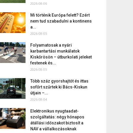
2026-08-06
Mi történik Európa felett? Ezért
nem tud szabadulni a kontinens
a...
2026-08-05
Folyamatosak a nyári
karbantartási munkálatok
Kiskőrösön – útburkolati jeleket
festenek és...
2026-08-05
Több száz gyorshajtót és ittas
sofőrt szűrtek ki Bács-Kiskun
útjain –...
2026-08-04
Elektronikus nyugtaadat-
szolgáltatás: négy hónapos
átállási időszakot biztosít a
NAV a vállalkozásoknak