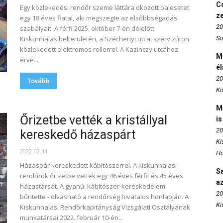
Co
Egy közlekedési rendőr szeme láttára okozott balesetet
z
egy 18 éves fiatal, aki megszegte az elsőbbségadás
20
szabályait. A férfi 2025. október 7-én délelőtt
Kiskunhalas belterületén, a Széchenyi utcai szervizúton
So
közlekedett elektromos rollerrel. A Kazinczy utcához
M
érve...
é
20
Tovább
Ki
M
Őrizetbe vették a kristállyal
is
20
kereskedő házaspárt
Ki
2022-02-11
Ho
Házaspár kereskedett kábítószerrel. A kiskunhalasi
S
rendőrök őrizetbe vettek egy 46 éves férfit és 45 éves
az
házastársát. A gyanú: kábítószer-kereskedelem
20
bűntette - olvasható a rendőrség hivatalos honlapján. A
Ki
Kiskunhalasi Rendőrkapitányság Vizsgálati Osztályának
munkatársai 2022. február 10-én...