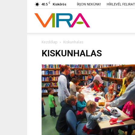
C
40.5
ÍRJON NEKÜNK!
HÍRLEVÉL FELIRA
Kiskőrös
VIRA
Kezdőlap
Kiskunhalas
KISKUNHALAS