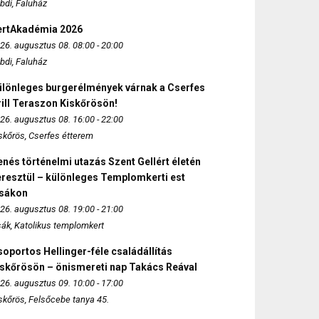
bdi, Faluház
ertAkadémia 2026
26. augusztus 08. 08:00 - 20:00
bdi, Faluház
ülönleges burgerélmények várnak a Cserfes
ill Teraszon Kiskőrösön!
26. augusztus 08. 16:00 - 22:00
skőrös, Cserfes étterem
nés történelmi utazás Szent Gellért életén
eresztül – különleges Templomkerti est
zsákon
26. augusztus 08. 19:00 - 21:00
sák, Katolikus templomkert
oportos Hellinger-féle családállítás
iskőrösön – önismereti nap Takács Reával
26. augusztus 09. 10:00 - 17:00
skőrös, Felsőcebe tanya 45.