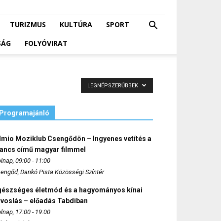
TURIZMUS
KULTÚRA
SPORT
SÁG
FOLYÓVIRAT
LEGNÉPSZERŰBBEK
Programajánló
lmio Moziklub Csengődön – Ingyenes vetítés a
ancs című magyar filmmel
lnap, 09:00 - 11:00
engőd, Dankó Pista Közösségi Színtér
gészséges életmód és a hagyományos kínai
rvoslás – előadás Tabdiban
lnap, 17:00 - 19:00