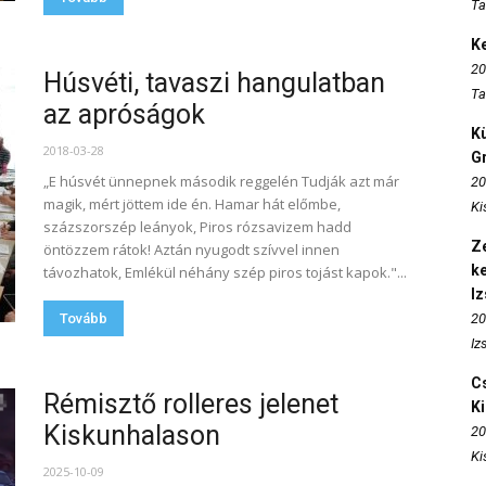
Ta
K
20
Húsvéti, tavaszi hangulatban
Ta
az apróságok
K
2018-03-28
Gr
„E húsvét ünnepnek második reggelén Tudják azt már
20
magik, mért jöttem ide én. Hamar hát előmbe,
Ki
százszorszép leányok, Piros rózsavizem hadd
Ze
öntözzem rátok! Aztán nyugodt szívvel innen
k
távozhatok, Emlékül néhány szép piros tojást kapok."...
I
Tovább
20
Iz
Cs
Rémisztő rolleres jelenet
K
Kiskunhalason
20
Ki
2025-10-09