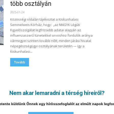
több osztályán
2025-01-24
Közösségi oldalán tájékoztat a Kiskunhalasi
Semmelweis Kórház, hogy: „az NNGYK Légúti
Figyelőszolgálat legfrissebb adatai alapján az
influenzaszerű tünetekkel orvoshoz fordulók aránya
vármegyei szinten tovább nőtt, minden járási hivatal
népegészségügyi osztályának területén — így a
Kiskunhalasi...
Tovább
23
14. oldal a 23-ból
Nem akar lemaradni a térség híreiről?
i hetente küldünk Önnek egy hírösszefoglalót az elmúlt napok legf