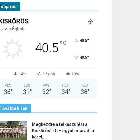
Időjárás
KISKŐRÖS
Tiszta Égbolt
°
40.5
°
C
40.5
°
40.5
14%
2.5kmh
10%
PÉN
SZO
VAS
HÉT
KED
36
°
31
°
32
°
34
°
38
°
További hírek
Megkezdte a felkészülést a
Kiskőrösi LC – együtt maradt a
keret,...