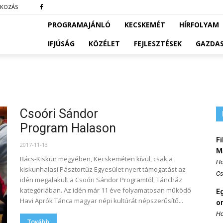
TKOZÁS
PROGRAMAJÁNLÓ
KECSKEMÉT
HÍRFOLYAM
IFJÚSÁG
KÖZÉLET
FEJLESZTÉSEK
GAZDA
Csoóri Sándor
Program Halason
Fi
2017-11-13
M
Bács-Kiskun megyében, Kecskeméten kívül, csak a
Ho
kiskunhalasi Pásztortűz Egyesület nyert támogatást az
Cs
idén megalakult a Csoóri Sándor Programtól, Táncház
kategóriában. Az idén már 11 éve folyamatosan működő
E
Havi Aprók Tánca magyar népi kultúrát népszerűsítő...
o
Ho
Tovább