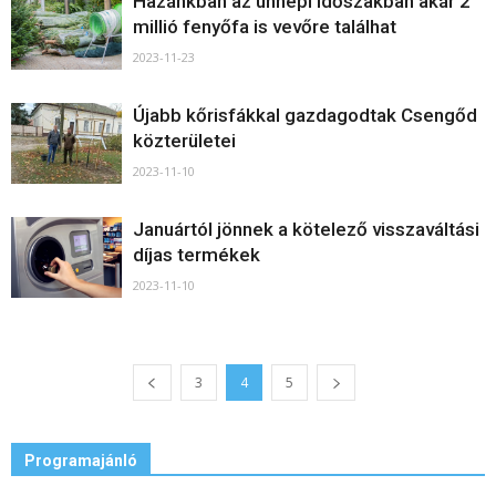
Hazánkban az ünnepi időszakban akár 2
millió fenyőfa is vevőre találhat
2023-11-23
Újabb kőrisfákkal gazdagodtak Csengőd
közterületei
2023-11-10
Januártól jönnek a kötelező visszaváltási
díjas termékek
2023-11-10
3
4
5
Programajánló