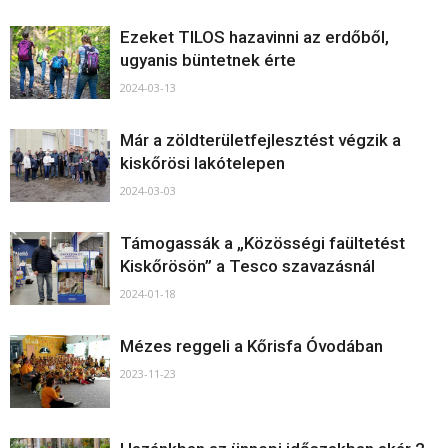
Ezeket TILOS hazavinni az erdőből,
ugyanis büntetnek érte
2024-03-13
Már a zöldterületfejlesztést végzik a
kiskőrösi lakótelepen
2024-03-03
Támogassák a „Közösségi faültetést
Kiskőrösön” a Tesco szavazásnál
2024-01-18
Mézes reggeli a Kőrisfa Óvodában
2023-11-23