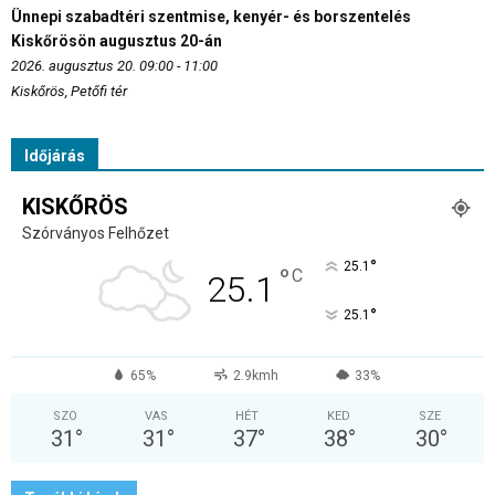
Ünnepi szabadtéri szentmise, kenyér- és borszentelés
Kiskőrösön augusztus 20-án
2026. augusztus 20. 09:00 - 11:00
Kiskőrös, Petőfi tér
Időjárás
KISKŐRÖS
Szórványos Felhőzet
°
25.1
°
C
25.1
°
25.1
65%
2.9kmh
33%
SZO
VAS
HÉT
KED
SZE
31
°
31
°
37
°
38
°
30
°