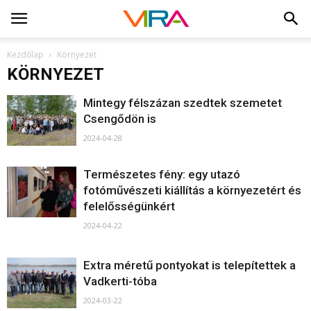
Kezdőlap
Környezet
KÖRNYEZET
Mintegy félszázan szedtek szemetet
Csengődön is
2024-04-28
Természetes fény: egy utazó
fotóművészeti kiállítás a környezetért és
felelősségünkért
2024-04-22
Extra méretű pontyokat is telepítettek a
Vadkerti-tóba
2024-03-22