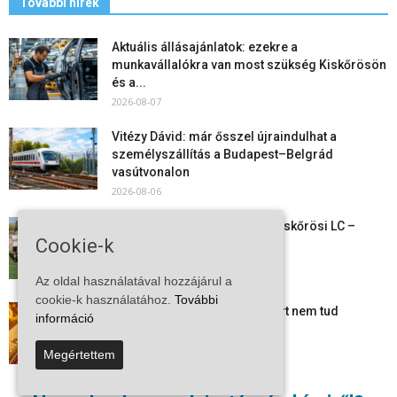
További hírek
Aktuális állásajánlatok: ezekre a
munkavállalókra van most szükség Kiskőrösön
és a...
2026-08-07
Vitézy Dávid: már ősszel újraindulhat a
személyszállítás a Budapest–Belgrád
vasútvonalon
2026-08-06
Megkezdte a felkészülést a Kiskőrösi LC –
Cookie-k
együtt maradt a keret,...
2026-08-06
Az oldal használatával hozzájárul a
cookie-k használatához.
További
Mi történik Európa felett? Ezért nem tud
információ
szabadulni a kontinens a...
2026-08-05
Megértettem
Folyamatosak a nyári karbantartási munkálatok