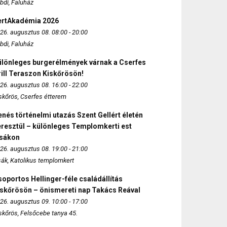
bdi, Faluház
ertAkadémia 2026
26. augusztus 08. 08:00 - 20:00
bdi, Faluház
ülönleges burgerélmények várnak a Cserfes
ill Teraszon Kiskőrösön!
26. augusztus 08. 16:00 - 22:00
skőrös, Cserfes étterem
nés történelmi utazás Szent Gellért életén
eresztül – különleges Templomkerti est
zsákon
26. augusztus 08. 19:00 - 21:00
sák, Katolikus templomkert
oportos Hellinger-féle családállítás
iskőrösön – önismereti nap Takács Reával
26. augusztus 09. 10:00 - 17:00
skőrös, Felsőcebe tanya 45.