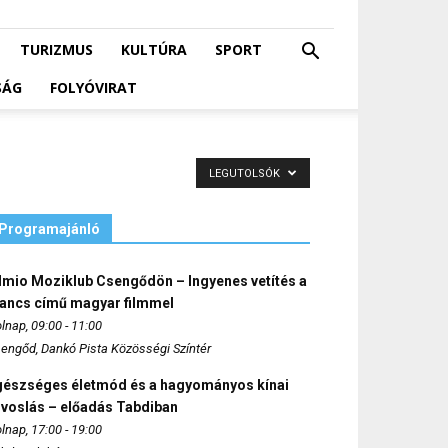
TURIZMUS
KULTÚRA
SPORT
SÁG
FOLYÓVIRAT
LEGUTOLSÓK
Programajánló
lmio Moziklub Csengődön – Ingyenes vetítés a
ancs című magyar filmmel
lnap, 09:00 - 11:00
engőd, Dankó Pista Közösségi Színtér
gészséges életmód és a hagyományos kínai
rvoslás – előadás Tabdiban
lnap, 17:00 - 19:00