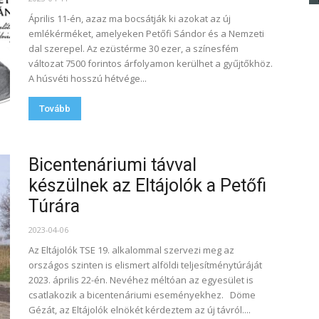
Április 11-én, azaz ma bocsátják ki azokat az új
emlékérméket, amelyeken Petőfi Sándor és a Nemzeti
dal szerepel. Az ezüstérme 30 ezer, a színesfém
változat 7500 forintos árfolyamon kerülhet a gyűjtőkhöz.
A húsvéti hosszú hétvége...
Tovább
Bicentenáriumi távval
készülnek az Eltájolók a Petőfi
Túrára
2023-04-06
Az Eltájolók TSE 19. alkalommal szervezi meg az
országos szinten is elismert alföldi teljesítménytúráját
2023. április 22-én. Nevéhez méltóan az egyesület is
csatlakozik a bicentenáriumi eseményekhez. Döme
Gézát, az Eltájolók elnökét kérdeztem az új távról....