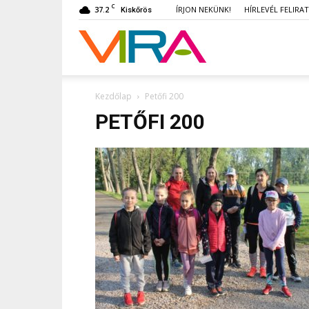
C
37.2
ÍRJON NEKÜNK!
HÍRLEVÉL FELIRA
Kiskőrös
VIRA
Kezdőlap
Petőfi 200
PETŐFI 200