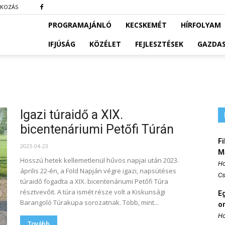
TKOZÁS
PROGRAMAJÁNLÓ
KECSKEMÉT
HÍRFOLYAM
IFJÚSÁG
KÖZÉLET
FEJLESZTÉSEK
GAZDA
Igazi túraidő a XIX.
bicentenáriumi Petőfi Túrán
Fi
2023-04-23
M
Hosszú hetek kellemetlenül hűvös napjai után 2023.
Ho
április 22-én, a Föld Napján végre igazi, napsütéses
Cs
túraidő fogadta a XIX. bicentenáriumi Petőfi Túra
résztvevőit. A túra ismét része volt a Kiskunsági
E
Barangoló Túrakupa sorozatnak. Több, mint...
o
Ho
Tovább