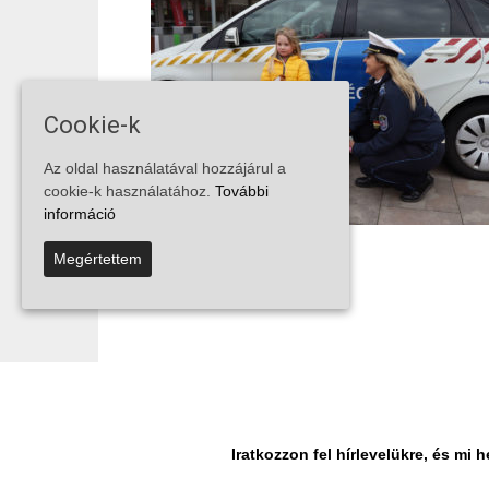
Cookie-k
Az oldal használatával hozzájárul a
cookie-k használatához.
További
információ
Megértettem
...
...
1
3
4
5
1
Iratkozzon fel hírlevelükre, és m