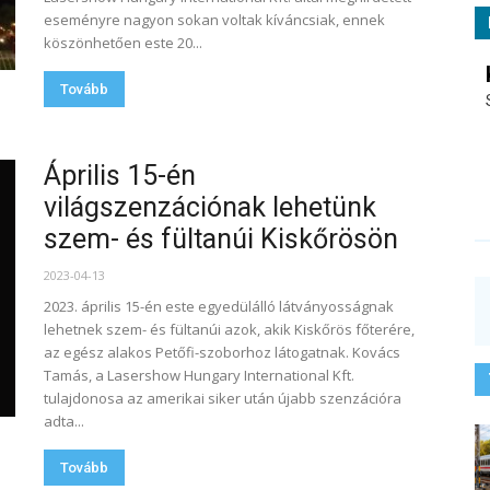
eseményre nagyon sokan voltak kíváncsiak, ennek
köszönhetően este 20...
Tovább
Április 15-én
világszenzációnak lehetünk
szem- és fültanúi Kiskőrösön
2023-04-13
2023. április 15-én este egyedülálló látványosságnak
lehetnek szem- és fültanúi azok, akik Kiskőrös főterére,
az egész alakos Petőfi-szoborhoz látogatnak. Kovács
Tamás, a Lasershow Hungary International Kft.
tulajdonosa az amerikai siker után újabb szenzációra
adta...
Tovább