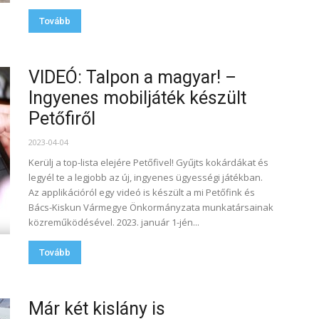
Tovább
VIDEÓ: Talpon a magyar! –
Ingyenes mobiljáték készült
Petőfiről
2023-04-04
Kerülj a top-lista elejére Petőfivel! Gyűjts kokárdákat és
legyél te a legjobb az új, ingyenes ügyességi játékban.
Az applikációról egy videó is készült a mi Petőfink és
Bács-Kiskun Vármegye Önkormányzata munkatársainak
közreműködésével. 2023. január 1-jén...
Tovább
Már két kislány is