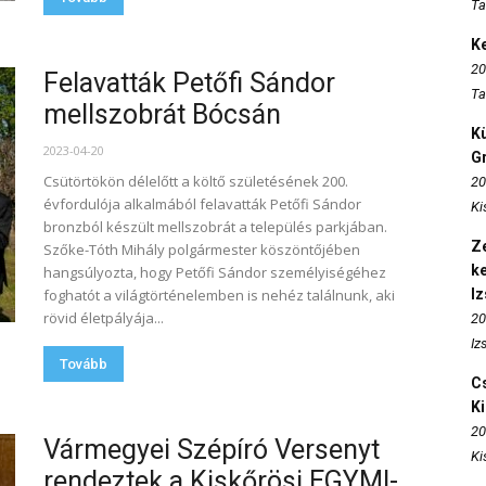
Ta
K
20
Felavatták Petőfi Sándor
Ta
mellszobrát Bócsán
K
2023-04-20
Gr
Csütörtökön délelőtt a költő születésének 200.
20
évfordulója alkalmából felavatták Petőfi Sándor
Ki
bronzból készült mellszobrát a település parkjában.
Ze
Szőke-Tóth Mihály polgármester köszöntőjében
k
hangsúlyozta, hogy Petőfi Sándor személyiségéhez
foghatót a világtörténelemben is nehéz találnunk, aki
I
rövid életpályája...
20
Iz
Tovább
Cs
K
20
Vármegyei Szépíró Versenyt
Ki
rendeztek a Kiskőrösi EGYMI-