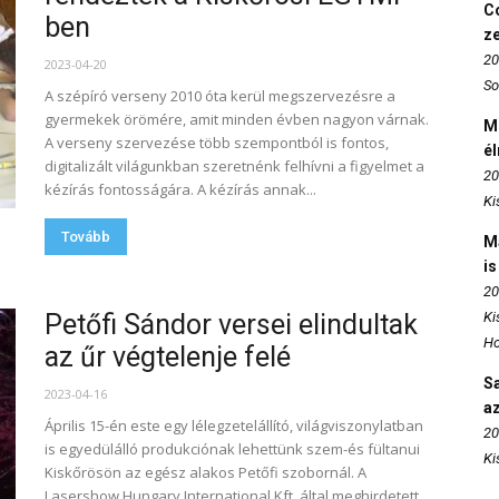
Co
ben
z
20
2023-04-20
So
A szépíró verseny 2010 óta kerül megszervezésre a
gyermekek örömére, amit minden évben nagyon várnak.
M
A verseny szervezése több szempontból is fontos,
é
digitalizált világunkban szeretnénk felhívni a figyelmet a
20
kézírás fontosságára. A kézírás annak...
Ki
Tovább
M
is
20
Petőfi Sándor versei elindultak
Ki
Ho
az űr végtelenje felé
S
2023-04-16
az
Április 15-én este egy lélegzetelállító, világviszonylatban
20
is egyedülálló produkciónak lehettünk szem-és fültanui
Ki
Kiskőrösön az egész alakos Petőfi szobornál. A
Lasershow Hungary International Kft. által meghirdetett