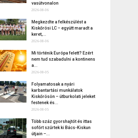
vasútvonalon
2026-08-06
Megkezdte a felkészülést a
Kiskőrösi LC – együtt maradt a
keret,...
2026-08-06
Mi történik Európa felett? Ezért
nem tud szabadulni a kontinens
a...
2026-08-05
Folyamatosak a nyári
karbantartási munkálatok
Kiskőrösön – útburkolati jeleket
festenek és...
2026-08-05
Több száz gyorshajtót és ittas
sofőrt szűrtek ki Bács-Kiskun
útjain –...