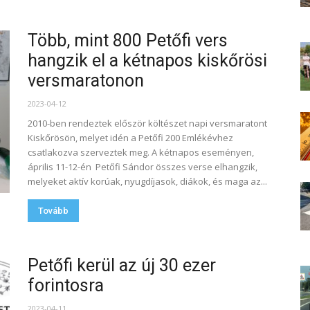
Több, mint 800 Petőfi vers
hangzik el a kétnapos kiskőrösi
versmaratonon
2023-04-12
2010-ben rendeztek először költészet napi versmaratont
Kiskőrösön, melyet idén a Petőfi 200 Emlékévhez
csatlakozva szerveztek meg. A kétnapos eseményen,
április 11-12-én Petőfi Sándor összes verse elhangzik,
melyeket aktív korúak, nyugdíjasok, diákok, és maga az...
Tovább
Petőfi kerül az új 30 ezer
forintosra
2023-04-11