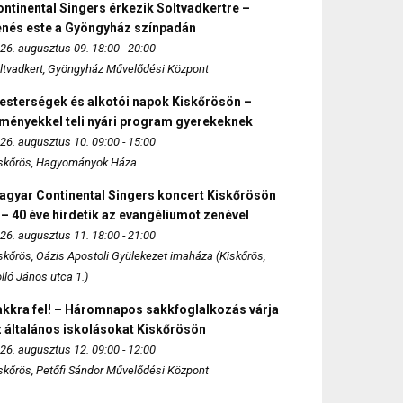
ntinental Singers érkezik Soltvadkertre –
enés este a Gyöngyház színpadán
26. augusztus 09. 18:00 - 20:00
ltvadkert, Gyöngyház Művelődési Központ
esterségek és alkotói napok Kiskőrösön –
lményekkel teli nyári program gyerekeknek
26. augusztus 10. 09:00 - 15:00
skőrös, Hagyományok Háza
agyar Continental Singers koncert Kiskőrösön
 – 40 éve hirdetik az evangéliumot zenével
26. augusztus 11. 18:00 - 21:00
skőrös, Oázis Apostoli Gyülekezet imaháza (Kiskőrös,
lló János utca 1.)
akkra fel! – Háromnapos sakkfoglalkozás várja
 általános iskolásokat Kiskőrösön
26. augusztus 12. 09:00 - 12:00
skőrös, Petőfi Sándor Művelődési Központ