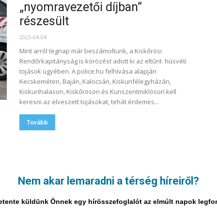
„nyomravezetői díjban”
részesült
2023-04-04
Mint arról tegnap már beszámoltunk, a Kiskőrösi
Rendőrkapitányság is körözést adott ki az eltűnt húsvéti
tojások ügyében. A police.hu felhívása alapján
Kecskeméten, Baján, Kalocsán, Kiskunfélegyházán,
Kiskunhalason, Kiskőrösön és Kunszentmiklóson kell
keresni az elveszett tojásokat, tehát érdemes...
Tovább
4
4. oldal a 14-ból
Nem akar lemaradni a térség híreiről?
i hetente küldünk Önnek egy hírösszefoglalót az elmúlt napok legf