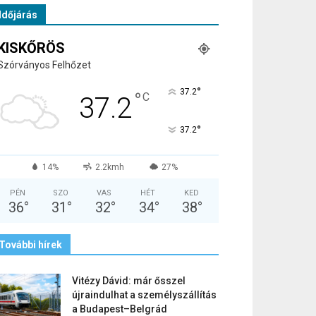
Időjárás
KISKŐRÖS
Szórványos Felhőzet
°
37.2
°
C
37.2
°
37.2
14%
2.2kmh
27%
PÉN
SZO
VAS
HÉT
KED
36
°
31
°
32
°
34
°
38
°
További hírek
Vitézy Dávid: már ősszel
újraindulhat a személyszállítás
a Budapest–Belgrád