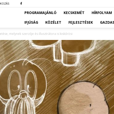
TKOZÁS
PROGRAMAJÁNLÓ
KECSKEMÉT
HÍRFOLYAM
IFJÚSÁG
KÖZÉLET
FEJLESZTÉSEK
GAZDA
etése, melynek szerzője és illusztrátora is kiskőrösi