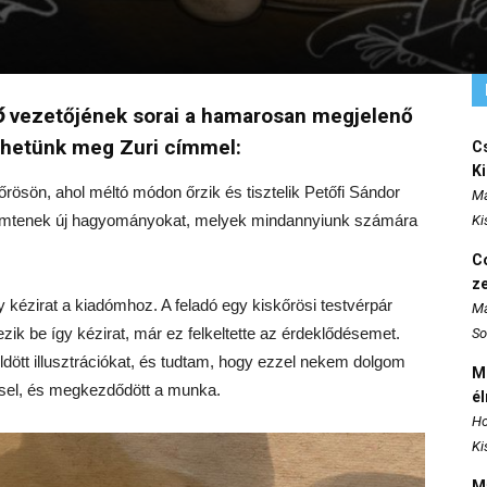
ó
vezetőjének sorai a hamarosan megjelenő
rhetünk meg Zuri címmel:
Cs
K
rösön, ahol méltó módon őrzik és tisztelik Petőfi Sándor
Ma
eremtenek új hagyományokat, melyek mindannyiunk számára
Ki
Co
z
y kézirat a kiadómhoz. A feladó egy kiskőrösi testvérpár
Ma
ezik be így kézirat, már ez felkeltette az érdeklődésemet.
So
ött illusztrációkat, és tudtam, hogy ezzel nekem dolgom
M
ssel, és megkezdődött a munka.
é
Ho
Ki
M