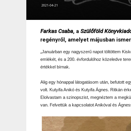
2021-04-21
Farkas Csaba
, a
Szülőföld Könyvkiad
regényről, amelyet májusban isme
„Januárban egy nagyszerű napot töltöttem Kiskő
emlékét, és a 200. évfordulóhoz közeledve t
értékkel bírnak.
Alig egy hónappal látogatásom után, befutott eg
volt. Kutyifa Anikó és Kutyifa Ágnes. Ritkán érk
Elolvastam a szinopszist, megnéztem a megküld
van. Felvettük a kapcsolatot Anikóval és Ágne