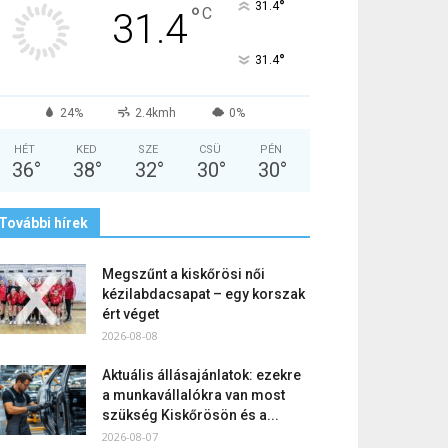
°
31.4
°
C
31.4
°
31.4
24%
2.4kmh
0%
HÉT
KED
SZE
CSÜ
PÉN
36
°
38
°
32
°
30
°
30
°
További hírek
Megszűnt a kiskőrösi női
kézilabdacsapat – egy korszak
ért véget
2026-08-08
Aktuális állásajánlatok: ezekre
a munkavállalókra van most
szükség Kiskőrösön és a...
2026-08-07