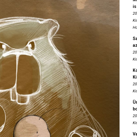
is
20
Ki
Ho
S
az
20
Ki
Kó
K
20
Ki
Ün
b
20
Ki
Va