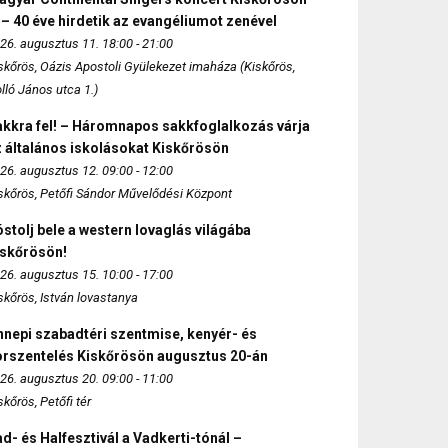
 – 40 éve hirdetik az evangéliumot zenével
26. augusztus 11. 18:00 - 21:00
skőrös, Oázis Apostoli Gyülekezet imaháza (Kiskőrös,
lló János utca 1.)
akkra fel! – Háromnapos sakkfoglalkozás várja
 általános iskolásokat Kiskőrösön
26. augusztus 12. 09:00 - 12:00
skőrös, Petőfi Sándor Művelődési Központ
stolj bele a western lovaglás világába
iskőrösön!
26. augusztus 15. 10:00 - 17:00
skőrös, István lovastanya
nepi szabadtéri szentmise, kenyér- és
orszentelés Kiskőrösön augusztus 20-án
26. augusztus 20. 09:00 - 11:00
skőrös, Petőfi tér
d- és Halfesztivál a Vadkerti-tónál –