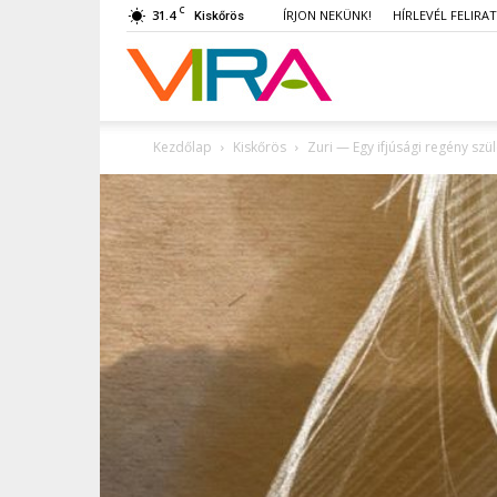
C
31.4
ÍRJON NEKÜNK!
HÍRLEVÉL FELIRA
Kiskőrös
VIRA
Kezdőlap
Kiskőrös
Zuri — Egy ifjúsági regény szül