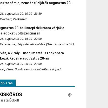
sztronómia, zene és tűzijáték augusztus 20-
!
26. augusztus 20. 10:00 - 23:59
ltvadkert, Vadkerti-tó
gusztus 20-án ünnepi délutánra várják a
saládokat Soltszentimrén
26. augusztus 20. 16:00 - 22:00
ltszentimre, Helytörténeti Kiállítás (Szent Imre utca 38.),
tván, a király – monumentális rockopera
rkezik Kecelre augusztus 20-án
26. augusztus 20. 20:00 - 23:00
cel, Városi Sportcsarnok - szabadtéri színpad
Időjárás
KISKŐRÖS
Tiszta Égbolt