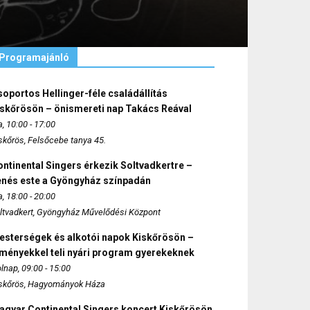
Programajánló
oportos Hellinger-féle családállítás
iskőrösön – önismereti nap Takács Reával
, 10:00 - 17:00
skőrös, Felsőcebe tanya 45.
ntinental Singers érkezik Soltvadkertre –
enés este a Gyöngyház színpadán
, 18:00 - 20:00
ltvadkert, Gyöngyház Művelődési Központ
esterségek és alkotói napok Kiskőrösön –
lményekkel teli nyári program gyerekeknek
lnap, 09:00 - 15:00
skőrös, Hagyományok Háza
agyar Continental Singers koncert Kiskőrösön