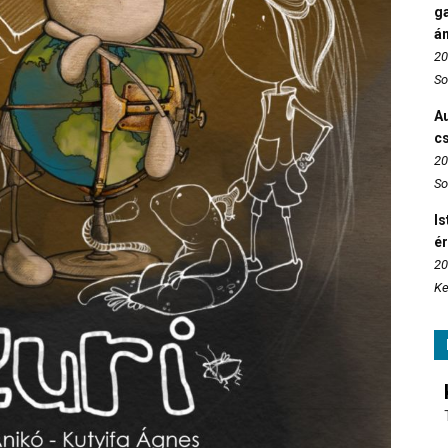
ga
án
20
So
Au
c
20
So
Is
é
20
Ke