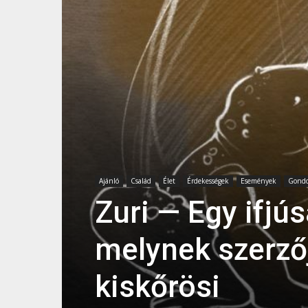
Ajánló
Család
Élet
Érdekességek
Események
Gondo
Zuri — Egy ifjú
melynek szerzőj
kiskőrösi