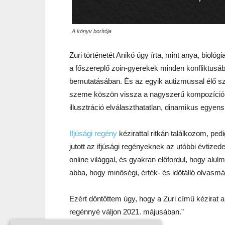
A könyv borítója
Zuri történetét Anikó úgy írta, mint anya, bio
a főszereplő zoin-gyerekek minden konfliktusá
bemutatásában. És az egyik autizmussal élő s
szeme köszön vissza a nagyszerű kompozíciókró
illusztráció elválaszthatatlan, dinamikus egyensúl
Ifjúsági regény
kézirattal ritkán találkozom, pe
jutott az ifjúsági regényeknek az utóbbi évtize
online világgal, és gyakran előfordul, hogy alulm
abba, hogy minőségi, érték- és időtálló olvasmán
Ezért döntöttem úgy, hogy a Zuri című kézirat 
regénnyé váljon 2021. májusában.”