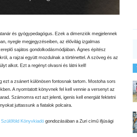
lógiatanár és gyógypedagógus. Ezek a dimenziók megjelennek
ban, nyegle megjegyzéseiben, az élővilág izgalmas
zereplő sajátos gondolkodásmódjában. Ágnes építész
l, a rajzai együtt mozdulnak a történettel. A szöveg és az
yt alkot. Ezt a regényt olvasni és látni kell!
dig ezt a zsánert különösen fontosnak tartom. Mostoha sors
dekben. A nyomtatott könyvnek fel kell vennie a versenyt az
arad. Számomra ezt azt jelenti, igenis kell energiát fektetni
yokat juttassunk a fiatalok polcaira.
a
Szülőföld Könyvkiadó
gondozásában a Zuri című ifjúsági