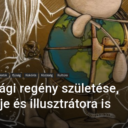
latok
Ifjúság
Kiskőrös
Közösség
Kultúra
sági regény születése,
e és illusztrátora is