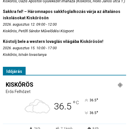
Kiskőrös, Oázis Apostoli Gyülekezet imaháza (Kiskőrös, Holló János utca 1.)
Sakkra fel! – Háromnapos sakkfoglalkozás várja az általános
iskolásokat Kiskőrösön
2026. augusztus 12. 09:00 - 12:00
Kiskőrös, Petőfi Sándor Művelődési Központ
Kóstolj bele a western lovaglás világába Kiskőrösön!
2026. augusztus 15. 10:00 - 17:00
Kiskőrös, István lovastanya
Időjárás
KISKŐRÖS
Erős Felhőzet
°
36.5
°
C
36.5
°
36.5
26%
7.1kmh
84%