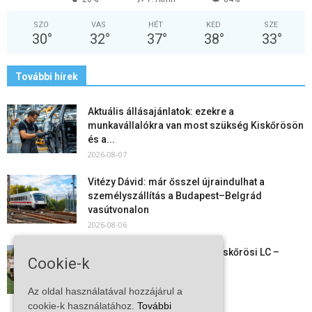
SZO
VAS
HÉT
KED
SZE
30
°
32
°
37
°
38
°
33
°
További hírek
Aktuális állásajánlatok: ezekre a
munkavállalókra van most szükség Kiskőrösön
és a...
2026-08-07
Vitézy Dávid: már ősszel újraindulhat a
személyszállítás a Budapest–Belgrád
vasútvonalon
2026-08-06
Megkezdte a felkészülést a Kiskőrösi LC –
Cookie-k
együtt maradt a keret,...
2026-08-06
Az oldal használatával hozzájárul a
cookie-k használatához.
További