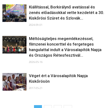
Kiállítással, Borkirálynő avatással és
zenés előadásokkal vette kezdetét a 30.
Kiskőrösi Szüret és Szlovák...
2024-09-01
Méltóságteljes megemlékezéssel,
filmzenei koncerttel és fergeteges
hangulattal indult a Városalapítók Napja
és Országos Rétesfesztivál...
2026-05-16
Véget ért a Városalapítók Napja
Kiskőrösön
2017-05-21