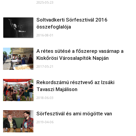
2025-05-23
Soltvadkerti Sörfesztivál 2016
összefoglalója
2016-08-01
A rétes sütésé a főszerep vasárnap a
Kiskőrösi Városalapítók Napján
2017-05-21
Rekordszámú résztvevő az Izsáki
Tavaszi Majálison
2018-06-03
Sörfesztivál és ami mögötte van
2019-04-06