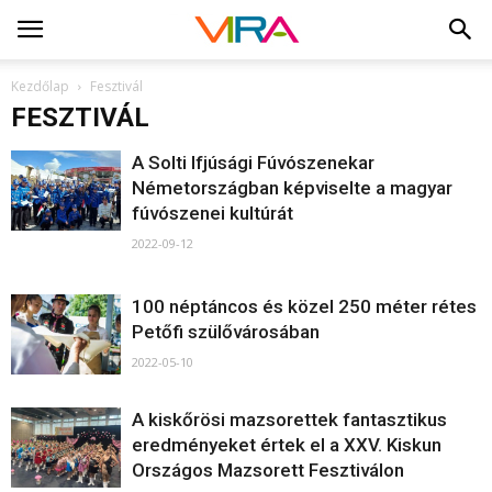
Kezdőlap
Fesztivál
FESZTIVÁL
A Solti Ifjúsági Fúvószenekar
Németországban képviselte a magyar
fúvószenei kultúrát
2022-09-12
100 néptáncos és közel 250 méter rétes
Petőfi szülővárosában
2022-05-10
A kiskőrösi mazsorettek fantasztikus
eredményeket értek el a XXV. Kiskun
Országos Mazsorett Fesztiválon