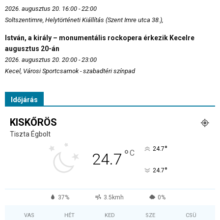
2026. augusztus 20. 16:00 - 22:00
Soltszentimre, Helytörténeti Kiállítás (Szent Imre utca 38.),
István, a király – monumentális rockopera érkezik Kecelre
augusztus 20-án
2026. augusztus 20. 20:00 - 23:00
Kecel, Városi Sportcsarnok - szabadtéri színpad
Időjárás
KISKŐRÖS
Tiszta Égbolt
°
24.7
°
C
24.7
°
24.7
37%
3.5kmh
0%
VAS
HÉT
KED
SZE
CSÜ