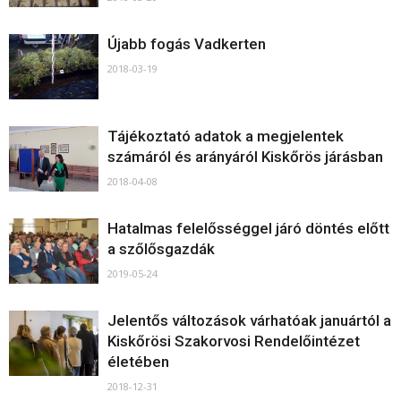
Újabb fogás Vadkerten
2018-03-19
Tájékoztató adatok a megjelentek
számáról és arányáról Kiskőrös járásban
2018-04-08
Hatalmas felelősséggel járó döntés előtt
a szőlősgazdák
2019-05-24
Jelentős változások várhatóak januártól a
Kiskőrösi Szakorvosi Rendelőintézet
életében
2018-12-31