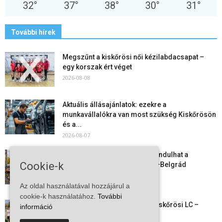
32
°
37
°
38
°
30
°
31
°
További hírek
Megszűnt a kiskőrösi női kézilabdacsapat –
egy korszak ért véget
2026-08-08
Aktuális állásajánlatok: ezekre a
munkavállalókra van most szükség Kiskőrösön
és a...
2026-08-07
Vitézy Dávid: már ősszel újraindulhat a
Cookie-k
személyszállítás a Budapest–Belgrád
vasútvonalon
2026-08-06
Az oldal használatával hozzájárul a
cookie-k használatához.
További
Megkezdte a felkészülést a Kiskőrösi LC –
információ
együtt maradt a keret,...