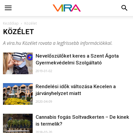
Kezdőlap
Közélet
KÖZÉLET
A vira.hu Közélet rovata a legfrissebb információkkal.
Nevelőszülőket keres a Szent Ágota
Gyermekvédelmi Szolgáltató
2019-01-02
Rendelési idők változása Kecelen a
járványhelyzet miatt
2020-04-09
Cannabis fogás Soltvadkerten – De kinek
is termelik?
2018-03-20