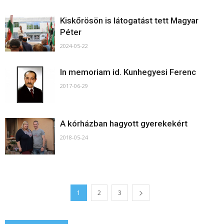
Kiskőrösön is látogatást tett Magyar
Péter
2024-05-22
In memoriam id. Kunhegyesi Ferenc
2017-06-29
A kórházban hagyott gyerekekért
2018-05-24
1
2
3