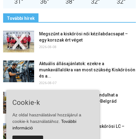
31
°
36
°
38
°
32
°
32
°
További hírek
Megszűnt a kiskőrösi női kézilabdacsapat –
egy korszak ért véget
2026-08-08
Aktuális állásajánlatok: ezekre a
munkavállalókra van most szükség Kiskőrösön
és a...
2026-08-07
Vitézy Dávid: már ősszel újraindulhat a
Cookie-k
személyszállítás a Budapest–Belgrád
vasútvonalon
2026-08-06
Az oldal használatával hozzájárul a
cookie-k használatához.
További
Megkezdte a felkészülést a Kiskőrösi LC –
információ
együtt maradt a keret,...