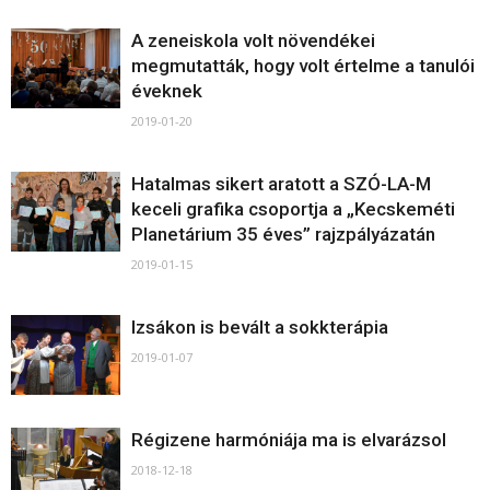
A zeneiskola volt növendékei
megmutatták, hogy volt értelme a tanulói
éveknek
2019-01-20
Hatalmas sikert aratott a SZÓ-LA-M
keceli grafika csoportja a „Kecskeméti
Planetárium 35 éves” rajzpályázatán
2019-01-15
Izsákon is bevált a sokkterápia
2019-01-07
Régizene harmóniája ma is elvarázsol
2018-12-18