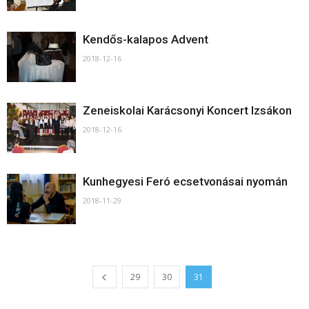
Kendős-kalapos Advent
2018-12-16
Zeneiskolai Karácsonyi Koncert Izsákon
2018-12-16
Kunhegyesi Feró ecsetvonásai nyomán
2018-11-29
29
30
31