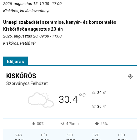
2026. augusztus 15. 10:00 - 17:00
Kiskőrös, István lovastanya
Ünnepi szabadtéri szentmise, kenyér- és borszentelés
Kiskőrösön augusztus 20-án
2026. augusztus 20. 09:00 - 11:00
Kiskőrös, Petőfi tér
Időjárás
KISKŐRÖS
Szórványos Felhőzet
°
30.4
°
C
30.4
°
30.4
30%
4.7kmh
45%
VAS
HÉT
KED
SZE
CSÜ