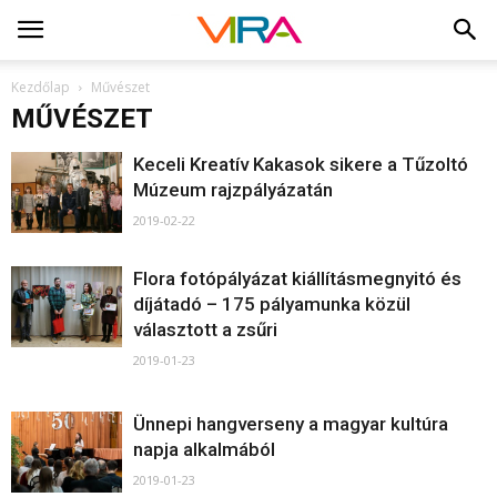
Kezdőlap
Művészet
MŰVÉSZET
Keceli Kreatív Kakasok sikere a Tűzoltó
Múzeum rajzpályázatán
2019-02-22
Flora fotópályázat kiállításmegnyitó és
díjátadó – 175 pályamunka közül
választott a zsűri
2019-01-23
Ünnepi hangverseny a magyar kultúra
napja alkalmából
2019-01-23