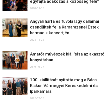
egyfajta adakozás a közösség felé”
2020-01-15
Angyali hárfa és fuvola lágy dallamai
csendültek fel a Kamarazenei Estek
harmadik koncertjén
2025-11-25
Amatőr művészek kiállítása az akasztói
könyvtárban
2019-10-07
100. kiállítását nyitotta meg a Bács-
Kiskun Vármegyei Kereskedelmi és
Iparkamara
2025-02-05