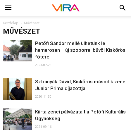
Kezdőlap
Művészet
MŰVÉSZET
Petőfi Sándor mellé ülhetünk le
hamarosan – új szoborral bűvöl Kiskőrös
főtere
2023-07-28
Sztranyák Dávid, Kiskőrös második zenei
Junior Prima díjazottja
2020-11-30
Kiírta zenei pályázatait a Petőfi Kulturális
Ügynökség
2021-09-16