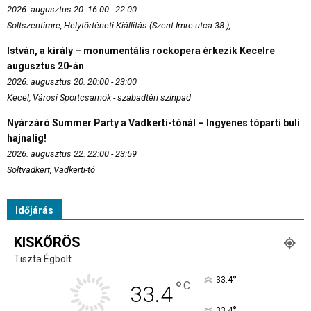
2026. augusztus 20. 16:00 - 22:00
Soltszentimre, Helytörténeti Kiállítás (Szent Imre utca 38.),
István, a király – monumentális rockopera érkezik Kecelre
augusztus 20-án
2026. augusztus 20. 20:00 - 23:00
Kecel, Városi Sportcsarnok - szabadtéri színpad
Nyárzáró Summer Party a Vadkerti-tónál – Ingyenes tóparti buli
hajnalig!
2026. augusztus 22. 22:00 - 23:59
Soltvadkert, Vadkerti-tó
Időjárás
KISKŐRÖS
Tiszta Égbolt
°
33.4
°
C
33.4
°
33.4