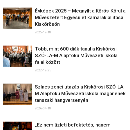
Évképek 2025 – Megnyílt a Kőrös-Körül a
Művészetért Egyesület kamarakiállítása
Kiskőrösön
2025-12-18
Több, mint 600 diák tanul a Kiskőrösi
SZÓ-LA-M Alapfokú Művészeti Iskola
falai között
2022-12-25
Színes zenei utazás a Kiskőrösi SZÓ-LA-
M Alapfokú Művészeti Iskola magánének
tanszaki hangversenyén
2026-04-18
„Ez nem üzleti befektetés, hanem