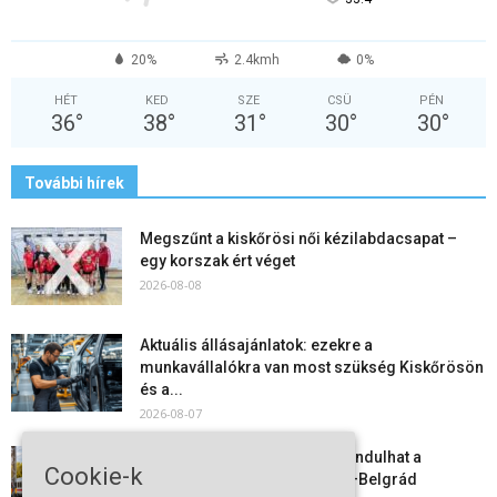
20%
2.4kmh
0%
HÉT
KED
SZE
CSÜ
PÉN
36
°
38
°
31
°
30
°
30
°
További hírek
Megszűnt a kiskőrösi női kézilabdacsapat –
egy korszak ért véget
2026-08-08
Aktuális állásajánlatok: ezekre a
munkavállalókra van most szükség Kiskőrösön
és a...
2026-08-07
Vitézy Dávid: már ősszel újraindulhat a
Cookie-k
személyszállítás a Budapest–Belgrád