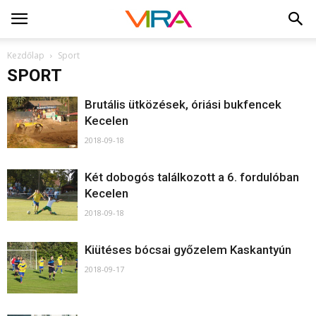
Kezdőlap
Sport
SPORT
Brutális ütközések, óriási bukfencek
Kecelen
2018-09-18
Két dobogós találkozott a 6. fordulóban
Kecelen
2018-09-18
Kiütéses bócsai győzelem Kaskantyún
2018-09-17