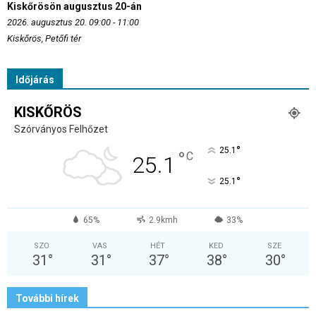
Kiskőrösön augusztus 20-án
2026. augusztus 20. 09:00 - 11:00
Kiskőrös, Petőfi tér
Időjárás
KISKŐRÖS
Szórványos Felhőzet
°
25.1
°
C
25.1
°
25.1
65%
2.9kmh
33%
SZO
VAS
HÉT
KED
SZE
31
°
31
°
37
°
38
°
30
°
További hírek