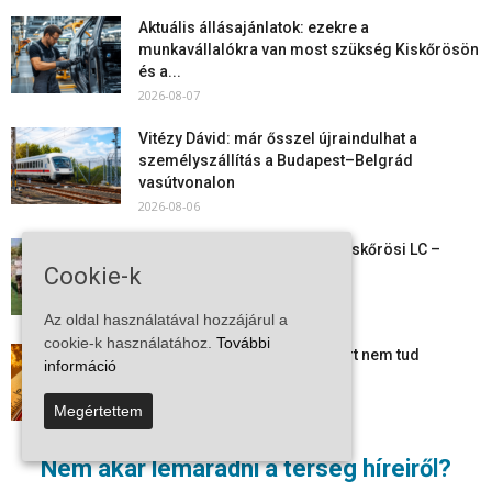
Aktuális állásajánlatok: ezekre a
munkavállalókra van most szükség Kiskőrösön
és a...
2026-08-07
Vitézy Dávid: már ősszel újraindulhat a
személyszállítás a Budapest–Belgrád
vasútvonalon
2026-08-06
Megkezdte a felkészülést a Kiskőrösi LC –
Cookie-k
együtt maradt a keret,...
2026-08-06
Az oldal használatával hozzájárul a
cookie-k használatához.
További
Mi történik Európa felett? Ezért nem tud
információ
szabadulni a kontinens a...
2026-08-05
Megértettem
Folyamatosak a nyári karbantartási munkálatok
Nem akar lemaradni a térség híreiről?
Kiskőrösön – útburkolati jeleket festenek és...