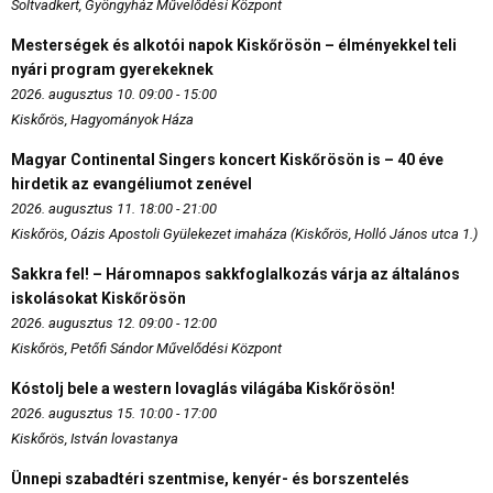
Soltvadkert, Gyöngyház Művelődési Központ
Mesterségek és alkotói napok Kiskőrösön – élményekkel teli
nyári program gyerekeknek
2026. augusztus 10. 09:00 - 15:00
Kiskőrös, Hagyományok Háza
Magyar Continental Singers koncert Kiskőrösön is – 40 éve
hirdetik az evangéliumot zenével
2026. augusztus 11. 18:00 - 21:00
Kiskőrös, Oázis Apostoli Gyülekezet imaháza (Kiskőrös, Holló János utca 1.)
Sakkra fel! – Háromnapos sakkfoglalkozás várja az általános
iskolásokat Kiskőrösön
2026. augusztus 12. 09:00 - 12:00
Kiskőrös, Petőfi Sándor Művelődési Központ
Kóstolj bele a western lovaglás világába Kiskőrösön!
2026. augusztus 15. 10:00 - 17:00
Kiskőrös, István lovastanya
Ünnepi szabadtéri szentmise, kenyér- és borszentelés