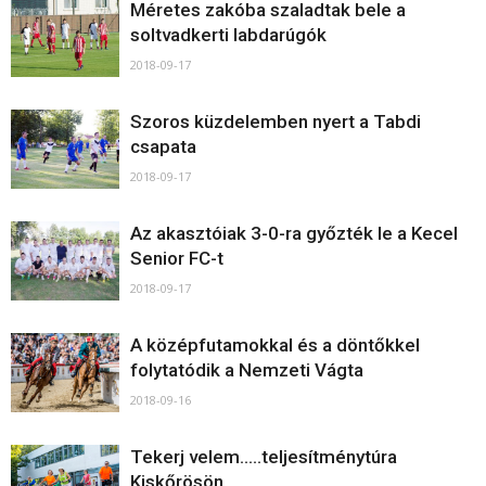
Méretes zakóba szaladtak bele a
soltvadkerti labdarúgók
2018-09-17
Szoros küzdelemben nyert a Tabdi
csapata
2018-09-17
Az akasztóiak 3-0-ra győzték le a Kecel
Senior FC-t
2018-09-17
A középfutamokkal és a döntőkkel
folytatódik a Nemzeti Vágta
2018-09-16
Tekerj velem…..teljesítménytúra
Kiskőrösön