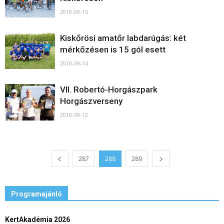
2018-09-15
Kiskőrösi amatőr labdarúgás: két
mérkőzésen is 15 gól esett
2018-09-14
VII. Robertó-Horgászpark
Horgászverseny
2018-09-12
287
288
289
Programajánló
KertAkadémia 2026