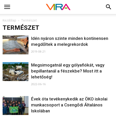
Kezdőlap
Természet
TERMÉSZET
Idén nyáron szinte minden kontinensen
megdőltek a melegrekordok
2019-08-21
Megsimogatnál egy gólyafiókát, vagy
bepillantanál a fészekbe? Most itt a
lehetőség!
2022-06-16
Évek óta tevékenykedik az ÖKO iskolai
munkacsoport a Csengődi Általános
Iskolában