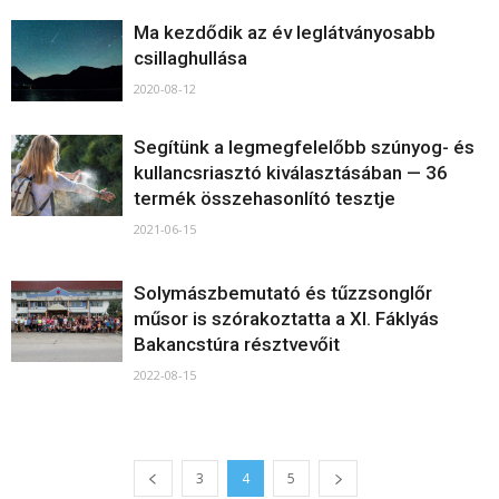
Ma kezdődik az év leglátványosabb
csillaghullása
2020-08-12
Segítünk a legmegfelelőbb szúnyog- és
kullancsriasztó kiválasztásában — 36
termék összehasonlító tesztje
2021-06-15
Solymászbemutató és tűzzsonglőr
műsor is szórakoztatta a XI. Fáklyás
Bakancstúra résztvevőit
2022-08-15
3
4
5