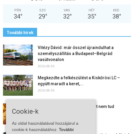
PÉN
SZO
VAS
HÉT
KED
34
°
29
°
32
°
35
°
38
°
További hírek
Vitézy Dávid: már ősszel újraindulhat a
személyszállítás a Budapest–Belgrád
vasútvonalon
2026-08-06
Megkezdte a felkészülést a Kiskőrösi LC –
együtt maradt a keret,...
2026-08-06
Mi történik Európa felett? Ezért nem tud
Cookie-k
szabadulni a kontinens a...
2026-08-05
Az oldal használatával hozzájárul a
cookie-k használatához.
További