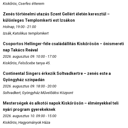
Kiskőrös, Cserfes étterem
Zenés történelmi utazás Szent Gellért életén keresztül –
különleges Templomkerti est Izsákon
Holnap, 19:00 - 21:00
Izsák, Katolikus templomkert
Csoportos Hellinger-féle családállítás Kiskőrösön – önismereti
nap Takács Reával
2026. augusztus 09. 10:00 - 17:00
Kiskőrös, Felsőcebe tanya 45.
Continental Singers érkezik Soltvadkertre – zenés este a
Gyöngyház színpadán
2026. augusztus 09. 18:00 - 20:00
Soltvadkert, Gyöngyház Művelődési Központ
Mesterségek és alkotói napok Kiskőrösön – élményekkel teli
nyári program gyerekeknek
2026. augusztus 10. 09:00 - 15:00
Kiskőrös, Hagyományok Háza