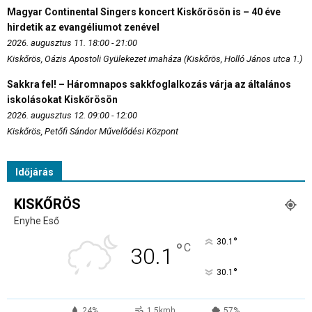
Magyar Continental Singers koncert Kiskőrösön is – 40 éve
hirdetik az evangéliumot zenével
2026. augusztus 11. 18:00 - 21:00
Kiskőrös, Oázis Apostoli Gyülekezet imaháza (Kiskőrös, Holló János utca 1.)
Sakkra fel! – Háromnapos sakkfoglalkozás várja az általános
iskolásokat Kiskőrösön
2026. augusztus 12. 09:00 - 12:00
Kiskőrös, Petőfi Sándor Művelődési Központ
Időjárás
KISKŐRÖS
Enyhe Eső
°
30.1
°
C
30.1
°
30.1
24%
1.5kmh
57%