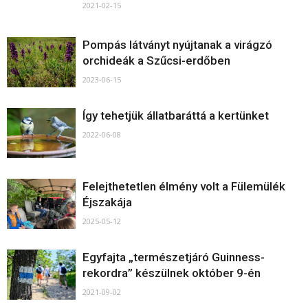
2021-02-15
Pompás látványt nyújtanak a virágzó
orchideák a Szűcsi-erdőben
2023-06-15
Így tehetjük állatbaráttá a kertünket
2022-06-08
Felejthetetlen élmény volt a Fülemülék
Éjszakája
2025-05-12
Egyfajta „természetjáró Guinness-
rekordra” készülnek október 9-én
2021-09-02