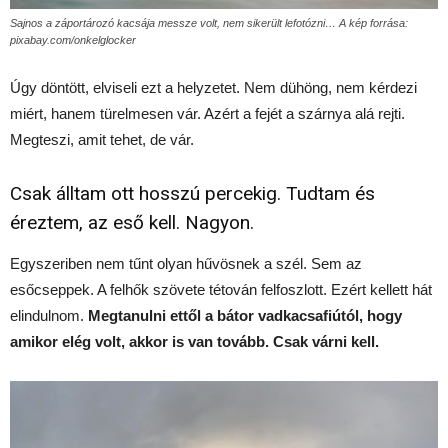
Sajnos a záportározó kacsája messze volt, nem sikerült lefotózni… A kép forrása:
pixabay.com/onkelglocker
Úgy döntött, elviseli ezt a helyzetet. Nem dühöng, nem kérdezi
miért, hanem türelmesen vár. Azért a fejét a szárnya alá rejti.
Megteszi, amit tehet, de vár.
Csak álltam ott hosszú percekig. Tudtam és
éreztem, az eső kell. Nagyon.
Egyszeriben nem tűnt olyan hűvösnek a szél. Sem az
esőcseppek. A felhők szövete tétován felfoszlott. Ezért kellett hát
elindulnom.
Megtanulni ettől a bátor vadkacsafiútól, hogy
amikor elég volt, akkor is van tovább. Csak várni kell.