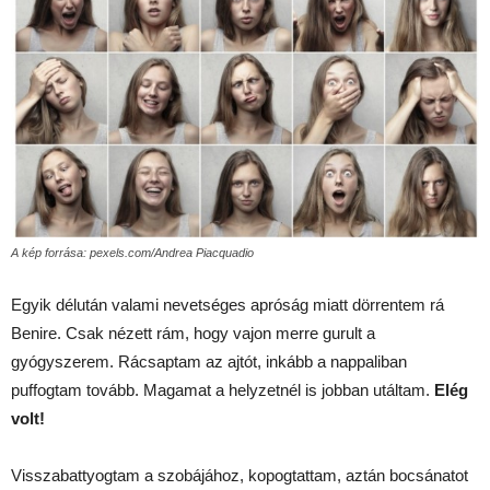
A kép forrása: pexels.com/Andrea Piacquadio
Egyik délután valami nevetséges apróság miatt dörrentem rá
Benire. Csak nézett rám, hogy vajon merre gurult a
gyógyszerem. Rácsaptam az ajtót, inkább a nappaliban
puffogtam tovább. Magamat a helyzetnél is jobban utáltam.
Elég
volt!
Visszabattyogtam a szobájához, kopogtattam, aztán bocsánatot