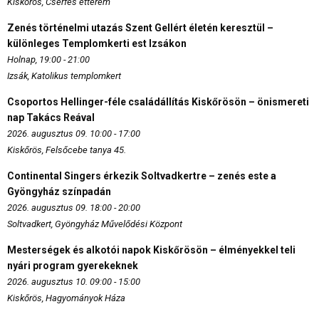
Kiskőrös, Cserfes étterem
Zenés történelmi utazás Szent Gellért életén keresztül –
különleges Templomkerti est Izsákon
Holnap, 19:00 - 21:00
Izsák, Katolikus templomkert
Csoportos Hellinger-féle családállítás Kiskőrösön – önismereti
nap Takács Reával
2026. augusztus 09. 10:00 - 17:00
Kiskőrös, Felsőcebe tanya 45.
Continental Singers érkezik Soltvadkertre – zenés este a
Gyöngyház színpadán
2026. augusztus 09. 18:00 - 20:00
Soltvadkert, Gyöngyház Művelődési Központ
Mesterségek és alkotói napok Kiskőrösön – élményekkel teli
nyári program gyerekeknek
2026. augusztus 10. 09:00 - 15:00
Kiskőrös, Hagyományok Háza