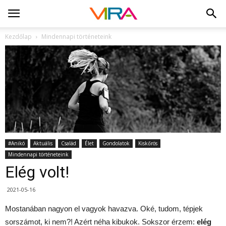
Kezdőlap
Mindennapi történeteink
#Anikó
Aktuális
Család
Élet
Gondolatok
Kiskőrös
Mindennapi történeteink
Elég volt!
2021-05-16
Mostanában nagyon el vagyok havazva. Oké, tudom, tépjek
sorszámot, ki nem?! Azért néha kibukok. Sokszor érzem:
elég