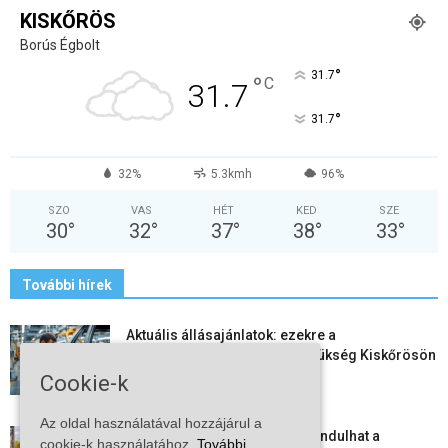
KISKŐRÖS
Borús Égbolt
°
31.7
°
C
31.7
°
31.7
32%
5.3kmh
96%
SZO
VAS
HÉT
KED
SZE
30
°
32
°
37
°
38
°
33
°
További hírek
Aktuális állásajánlatok: ezekre a
munkavállalókra van most szükség Kiskőrösön
és a...
Cookie-k
2026-08-07
Az oldal használatával hozzájárul a
Vitézy Dávid: már ősszel újraindulhat a
cookie-k használatához.
További