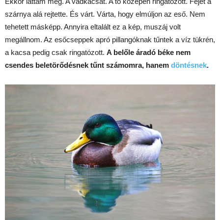
Ekkor láttam meg. A vadkacsát. A tó közepén ringatózott. Fejét a
szárnya alá rejtette. És várt. Várta, hogy elmúljon az eső. Nem
tehetett másképp. Annyira eltalált ez a kép, muszáj volt
megállnom. Az esőcseppek apró pillangóknak tűntek a víz tükrén,
a kacsa pedig csak ringatózott.
A belőle áradó béke nem
csendes beletörődésnek tűnt számomra, hanem
döntésnek
.