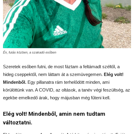
Én, futás közben, a szakadó esőben
Szeretek esőben futni, de most fáztam a feltámadt széltől, a
hideg cseppektől, nem láttam át a szemüvegemen.
Elég volt!
Mindenből.
Egy pillanatra rám terhelődött minden, ami
körülöttünk van. A COVID, az oltások, a tanév végi feszültség, az
egekbe emelkedő árak, hogy májusban még fűteni kell.
Elég volt! Mindenből, amin nem tudtam
változtatni.