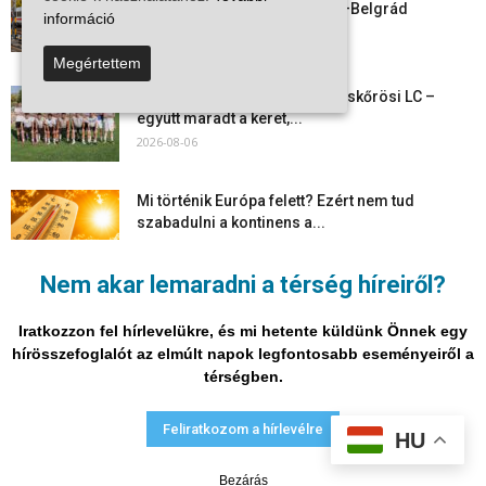
személyszállítás a Budapest–Belgrád
információ
vasútvonalon
2026-08-06
Megértettem
Megkezdte a felkészülést a Kiskőrösi LC –
együtt maradt a keret,...
2026-08-06
Mi történik Európa felett? Ezért nem tud
szabadulni a kontinens a...
2026-08-05
Nem akar lemaradni a térség híreiről?
Folyamatosak a nyári karbantartási munkálatok
Kiskőrösön – útburkolati jeleket festenek és...
Iratkozzon fel hírlevelükre, és mi hetente küldünk Önnek egy
2026-08-05
hírösszefoglalót az elmúlt napok legfontosabb eseményeiről a
térségben.
Adatvédelmi nyilatkozat
Médiaajánlat
Impresszum
Feliratkozom a hírlevélre
HU
© Vira Média Kft.
Bezárás