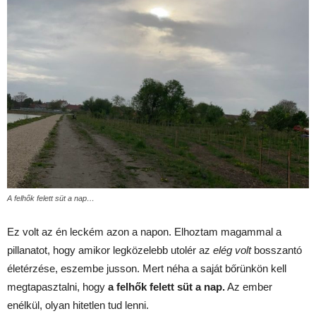
A felhők felett süt a nap…
Ez volt az én leckém azon a napon. Elhoztam magammal a
pillanatot, hogy amikor legközelebb utolér az
elég volt
bosszantó
életérzése, eszembe jusson. Mert néha a saját bőrünkön kell
megtapasztalni, hogy
a felhők felett süt a nap.
Az ember
enélkül, olyan hitetlen tud lenni.