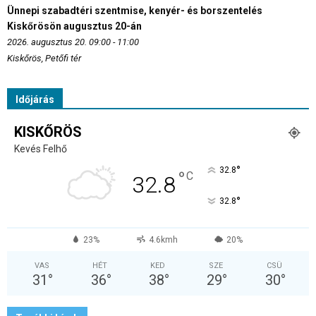
Ünnepi szabadtéri szentmise, kenyér- és borszentelés
Kiskőrösön augusztus 20-án
2026. augusztus 20. 09:00 - 11:00
Kiskőrös, Petőfi tér
Időjárás
KISKŐRÖS
Kevés Felhő
°
32.8
°
C
32.8
°
32.8
23%
4.6kmh
20%
VAS
HÉT
KED
SZE
CSÜ
31
°
36
°
38
°
29
°
30
°