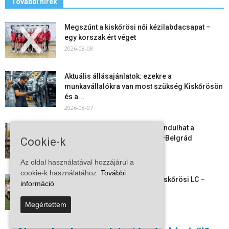
További hírek
Megszűnt a kiskőrösi női kézilabdacsapat –
egy korszak ért véget
2026-08-08
Aktuális állásajánlatok: ezekre a
munkavállalókra van most szükség Kiskőrösön
és a...
2026-08-07
Vitézy Dávid: már ősszel újraindulhat a
személyszállítás a Budapest–Belgrád
Cookie-k
vasútvonalon
2026-08-06
Az oldal használatával hozzájárul a
cookie-k használatához.
További
Megkezdte a felkészülést a Kiskőrösi LC –
információ
együtt maradt a keret,...
2026-08-06
Megértettem
Mi történik Európa felett? Ezért nem tud