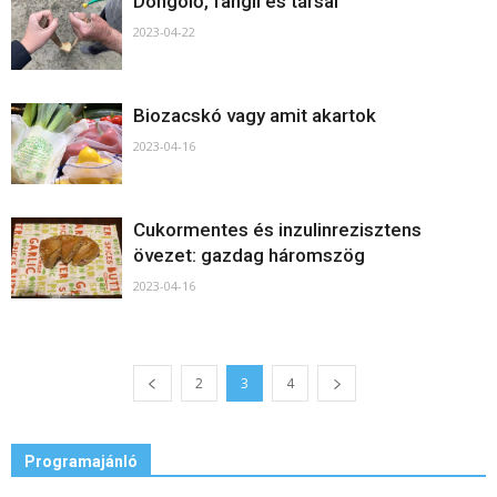
Döngölő, fangli és társai
2023-04-22
Biozacskó vagy amit akartok
2023-04-16
Cukormentes és inzulinrezisztens
övezet: gazdag háromszög
2023-04-16
2
3
4
Programajánló