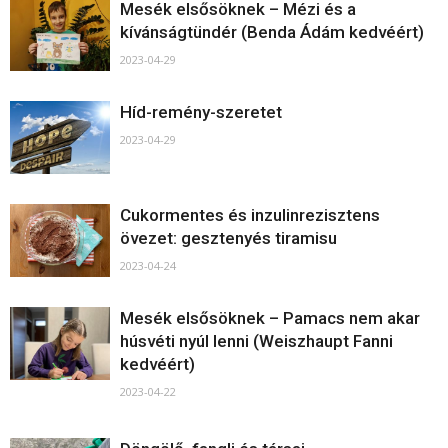
Mesék elsősöknek – Mézi és a
kívánságtündér (Benda Ádám kedvéért)
2023-04-29
Híd-remény-szeretet
2023-04-29
Cukormentes és inzulinrezisztens
övezet: gesztenyés tiramisu
2023-04-24
Mesék elsősöknek – Pamacs nem akar
húsvéti nyúl lenni (Weiszhaupt Fanni
kedvéért)
2023-04-22