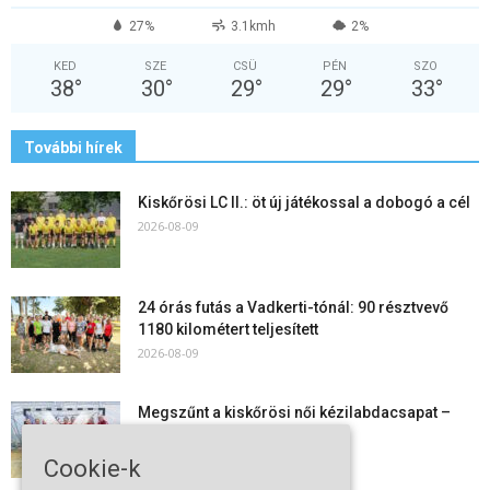
27%
3.1kmh
2%
KED
SZE
CSÜ
PÉN
SZO
38
°
30
°
29
°
29
°
33
°
További hírek
Kiskőrösi LC II.: öt új játékossal a dobogó a cél
2026-08-09
24 órás futás a Vadkerti-tónál: 90 résztvevő
1180 kilométert teljesített
2026-08-09
Megszűnt a kiskőrösi női kézilabdacsapat –
egy korszak ért véget
2026-08-08
Cookie-k