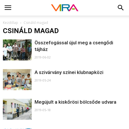
Kezdőlap
Csináld magad
CSINÁLD MAGAD
Összefogással újul meg a csengődi
tájház
2019-06-02
A szivárvány színei klubnapközi
2019-05-24
Megújult a kiskőrösi bölcsőde udvara
2019-05-18