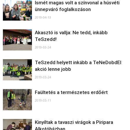
Ismét magas volt a színvonal a húsvéti
ünnepváró foglalkozáson
2019-04-13
Akasztó is vallja: Ne tedd, inkább
TeSzedd!
2019-03-24
TeSzedd helyett inkább a TeNeDobdEl
akció lenne jobb
2019-03-24
Faültetés a természetes erdőért
2019-03-11
Kinyíltak a tavaszi virágok a Piripara
Alkotóházban