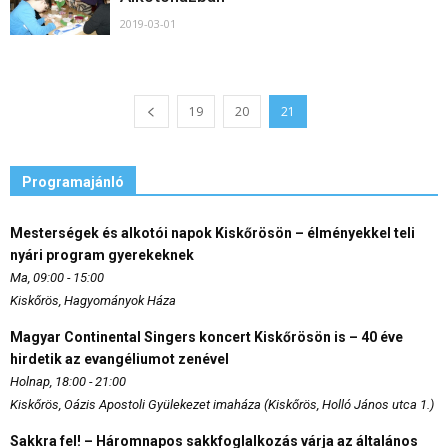
2019-03-01
19
20
21
Programajánló
Mesterségek és alkotói napok Kiskőrösön – élményekkel teli
nyári program gyerekeknek
Ma, 09:00 - 15:00
Kiskőrös, Hagyományok Háza
Magyar Continental Singers koncert Kiskőrösön is – 40 éve
hirdetik az evangéliumot zenével
Holnap, 18:00 - 21:00
Kiskőrös, Oázis Apostoli Gyülekezet imaháza (Kiskőrös, Holló János utca 1.)
Sakkra fel! – Háromnapos sakkfoglalkozás várja az általános