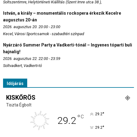
Soltszentimre, Helytörténeti Kiállítás (Szent Imre utca 38.),
István, a király – monumentális rockopera érkezik Kecelre
augusztus 20-án
2026. augusztus 20. 20:00 - 23:00
Kecel, Városi Sportcsarnok - szabadtéri színpad
Nyárzáró Summer Party a Vadkerti-tónál – Ingyenes tóparti buli
hajnalig!
2026. augusztus 22. 22:00 - 23:59
Soltvadkert, Vadkerti-tó
Időjárás
KISKŐRÖS
Tiszta Égbolt
°
29.2
°
C
29.2
°
29.2