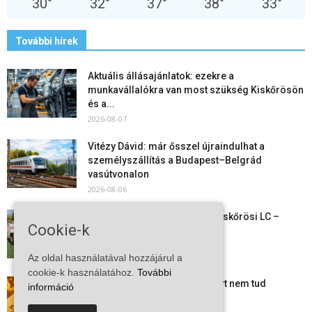
30
°
32
°
37
°
38
°
33
°
További hírek
Aktuális állásajánlatok: ezekre a
munkavállalókra van most szükség Kiskőrösön
és a...
2026-08-07
Vitézy Dávid: már ősszel újraindulhat a
személyszállítás a Budapest–Belgrád
vasútvonalon
2026-08-06
Megkezdte a felkészülést a Kiskőrösi LC –
Cookie-k
együtt maradt a keret,...
2026-08-06
Az oldal használatával hozzájárul a
cookie-k használatához.
További
Mi történik Európa felett? Ezért nem tud
információ
szabadulni a kontinens a...