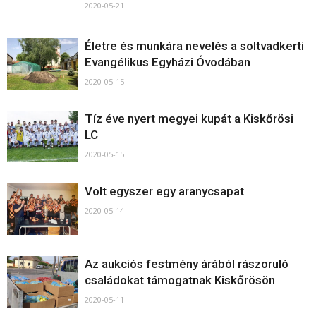
2020-05-21
Életre és munkára nevelés a soltvadkerti
Evangélikus Egyházi Óvodában
2020-05-15
Tíz éve nyert megyei kupát a Kiskőrösi
LC
2020-05-15
Volt egyszer egy aranycsapat
2020-05-14
Az aukciós festmény árából rászoruló
családokat támogatnak Kiskőrösön
2020-05-11