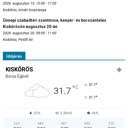
2026. augusztus 15. 10:00 - 17:00
Kiskőrös, István lovastanya
Ünnepi szabadtéri szentmise, kenyér- és borszentelés
Kiskőrösön augusztus 20-án
2026. augusztus 20. 09:00 - 11:00
Kiskőrös, Petőfi tér
Időjárás
KISKŐRÖS
Borús Égbolt
°
31.7
°
C
31.7
°
31.7
32%
5.3kmh
96%
SZO
VAS
HÉT
KED
SZE