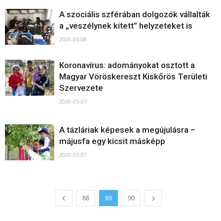
A szociális szférában dolgozók vállalták
a „veszélynek kitett” helyzeteket is
2020-05-08
Koronavírus: adományokat osztott a
Magyar Vöröskereszt Kiskőrös Területi
Szervezete
2020-05-07
A tázláriak képesek a megújulásra –
májusfa egy kicsit másképp
2020-05-01
88
89
90