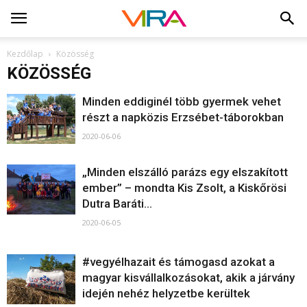
Kezdőlap
Közösség
KÖZÖSSÉG
Minden eddiginél több gyermek vehet
részt a napközis Erzsébet-táborokban
2020-06-06
„Minden elszálló parázs egy elszakított
ember” – mondta Kis Zsolt, a Kiskőrösi
Dutra Baráti...
2020-06-05
#vegyélhazait és támogasd azokat a
magyar kisvállalkozásokat, akik a járvány
idején nehéz helyzetbe kerültek