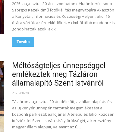
2025. augusztus 30-án, szombaton délután került sor a
Szorgos Kezek című fotókiállítás megnyitójára Akasztón
a Könyvtár, Információs és Közösségi Helyen, ahol 16
órára várták az érdeklődőket. A címből több mindenre is
gondolhattak azok, akik...
Tovább
Méltóságteljes ünnepséggel
emlékeztek meg Tázláron
államalapító Szent Istvánról
2025-08-20
Tázláron augusztus 20-án délelőtt, az államalapítás és
az új kenyér ünnepén tartottak megemlékezést a
központi park esőbeállójánál. A település lakói közösen
idézték fel Szent István király örökségét, a keresztény
magyar állam alapjait, valamint az új...