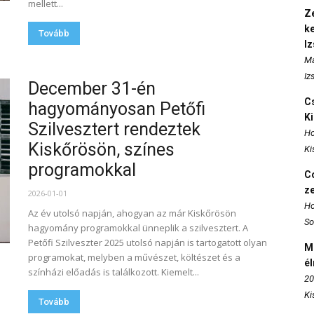
mellett...
Ze
k
Tovább
I
Ma
Iz
December 31-én
Cs
hagyományosan Petőfi
K
Szilvesztert rendeztek
Ho
Kiskőrösön, színes
Ki
programokkal
Co
z
2026-01-01
Ho
Az év utolsó napján, ahogyan az már Kiskőrösön
So
hagyomány programokkal ünneplik a szilvesztert. A
Petőfi Szilveszter 2025 utolsó napján is tartogatott olyan
M
programokat, melyben a művészet, költészet és a
é
színházi előadás is találkozott. Kiemelt...
20
Ki
Tovább