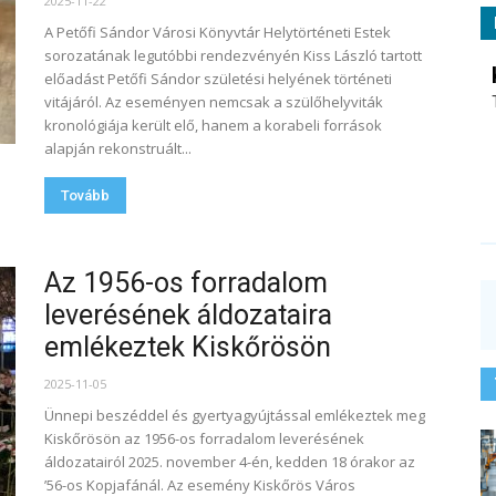
2025-11-22
A Petőfi Sándor Városi Könyvtár Helytörténeti Estek
sorozatának legutóbbi rendezvényén Kiss László tartott
előadást Petőfi Sándor születési helyének történeti
vitájáról. Az eseményen nemcsak a szülőhelyviták
kronológiája került elő, hanem a korabeli források
alapján rekonstruált...
Tovább
Az 1956-os forradalom
leverésének áldozataira
emlékeztek Kiskőrösön
2025-11-05
Ünnepi beszéddel és gyertyagyújtással emlékeztek meg
Kiskőrösön az 1956-os forradalom leverésének
áldozatairól 2025. november 4-én, kedden 18 órakor az
’56-os Kopjafánál. Az esemény Kiskőrös Város