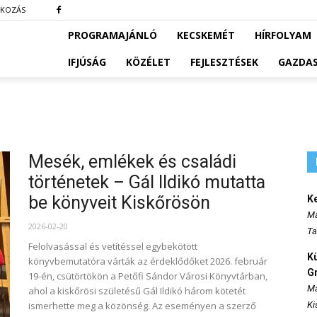
TKOZÁS
PROGRAMAJÁNLÓ
KECSKEMÉT
HÍRFOLYAM
IFJÚSÁG
KÖZÉLET
FEJLESZTÉSEK
GAZDA
Mesék, emlékek és családi
történetek – Gál Ildikó mutatta
be könyveit Kiskőrösön
K
Ma
2026-02-20
Ta
Felolvasással és vetítéssel egybekötött
K
könyvbemutatóra várták az érdeklődőket 2026. február
Gr
19-én, csütörtökön a Petőfi Sándor Városi Könyvtárban,
Ma
ahol a kiskőrösi születésű Gál Ildikó három kötetét
ismerhette meg a közönség. Az eseményen a szerző
Ki