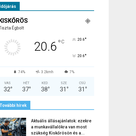
Időjárás
KISKŐRÖS
Tiszta Égbolt
°
20.6
°
C
20.6
°
20.6
74%
3.2kmh
7%
VAS
HÉT
KED
SZE
CSÜ
32
°
37
°
38
°
31
°
31
°
További hírek
Aktuális állásajánlatok: ezekre
a munkavállalókra van most
szükség Kiskőrösön és a...