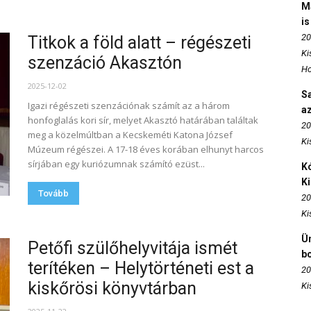
M
is
20
Titkok a föld alatt – régészeti
Ki
szenzáció Akasztón
Ho
2025-12-02
S
Igazi régészeti szenzációnak számít az a három
az
honfoglalás kori sír, melyet Akasztó határában találtak
20
meg a közelmúltban a Kecskeméti Katona József
Ki
Múzeum régészei. A 17-18 éves korában elhunyt harcos
sírjában egy kuriózumnak számító ezüst...
Kó
K
Tovább
20
Ki
Ün
Petőfi szülőhelyvitája ismét
b
terítéken – Helytörténeti est a
20
kiskőrösi könyvtárban
Ki