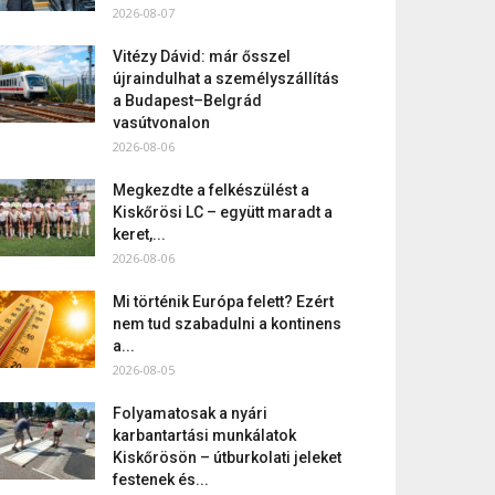
2026-08-07
Vitézy Dávid: már ősszel
újraindulhat a személyszállítás
a Budapest–Belgrád
vasútvonalon
2026-08-06
Megkezdte a felkészülést a
Kiskőrösi LC – együtt maradt a
keret,...
2026-08-06
Mi történik Európa felett? Ezért
nem tud szabadulni a kontinens
a...
2026-08-05
Folyamatosak a nyári
karbantartási munkálatok
Kiskőrösön – útburkolati jeleket
festenek és...