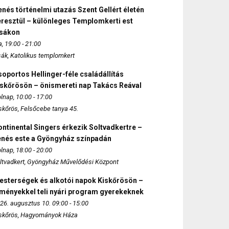
nés történelmi utazás Szent Gellért életén
eresztül – különleges Templomkerti est
zsákon
, 19:00 - 21:00
sák, Katolikus templomkert
oportos Hellinger-féle családállítás
iskőrösön – önismereti nap Takács Reával
lnap, 10:00 - 17:00
skőrös, Felsőcebe tanya 45.
ntinental Singers érkezik Soltvadkertre –
enés este a Gyöngyház színpadán
lnap, 18:00 - 20:00
ltvadkert, Gyöngyház Művelődési Központ
esterségek és alkotói napok Kiskőrösön –
lményekkel teli nyári program gyerekeknek
26. augusztus 10. 09:00 - 15:00
skőrös, Hagyományok Háza