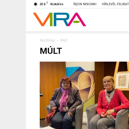
C
20.6
ÍRJON NEKÜNK!
HÍRLEVÉL FELIRA
Kiskőrös
VIRA
Kezdőlap
Múlt
MÚLT