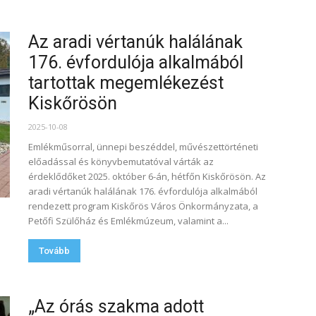
Az aradi vértanúk halálának
176. évfordulója alkalmából
tartottak megemlékezést
Kiskőrösön
2025-10-08
Emlékműsorral, ünnepi beszéddel, művészettörténeti
előadással és könyvbemutatóval várták az
érdeklődőket 2025. október 6-án, hétfőn Kiskőrösön. Az
aradi vértanúk halálának 176. évfordulója alkalmából
rendezett program Kiskőrös Város Önkormányzata, a
Petőfi Szülőház és Emlékmúzeum, valamint a...
Tovább
„Az órás szakma adott