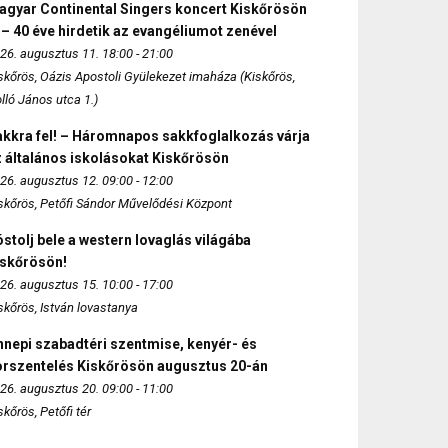
agyar Continental Singers koncert Kiskőrösön
 – 40 éve hirdetik az evangéliumot zenével
26. augusztus 11. 18:00 - 21:00
skőrös, Oázis Apostoli Gyülekezet imaháza (Kiskőrös,
lló János utca 1.)
akkra fel! – Háromnapos sakkfoglalkozás várja
 általános iskolásokat Kiskőrösön
26. augusztus 12. 09:00 - 12:00
skőrös, Petőfi Sándor Művelődési Központ
stolj bele a western lovaglás világába
iskőrösön!
26. augusztus 15. 10:00 - 17:00
skőrös, István lovastanya
nepi szabadtéri szentmise, kenyér- és
orszentelés Kiskőrösön augusztus 20-án
26. augusztus 20. 09:00 - 11:00
skőrös, Petőfi tér