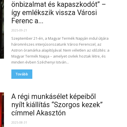
önbizalmat és kapaszkodót” –
így emlékszik vissza Városi
Ferenc a...
2025-09-21
Szeptember 21-én, a Magyar Termék Napján indul útjára
háromrészes interjúsorozatunk Városi Ferenccel, az
Astron óramárka alapítójával. Nem véletlen az időzítés: a
Magyar Termék Napja – amelyet civilek hoztak létre, és
minden évben Széchenyi István...
Tovább
A régi munkásélet képeiből
nyílt kiállítás “Szorgos kezek”
címmel Akasztón
2025-08-31