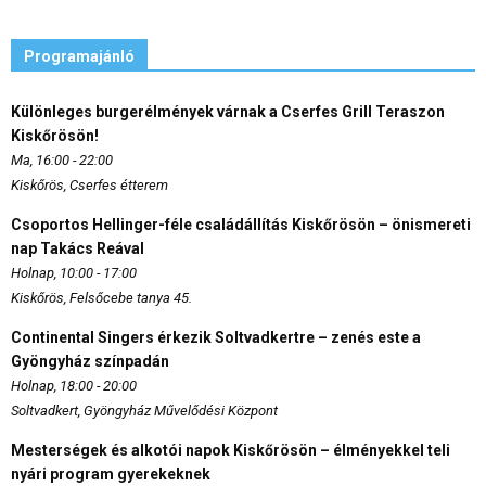
Programajánló
Különleges burgerélmények várnak a Cserfes Grill Teraszon
Kiskőrösön!
Ma, 16:00 - 22:00
Kiskőrös, Cserfes étterem
Csoportos Hellinger-féle családállítás Kiskőrösön – önismereti
nap Takács Reával
Holnap, 10:00 - 17:00
Kiskőrös, Felsőcebe tanya 45.
Continental Singers érkezik Soltvadkertre – zenés este a
Gyöngyház színpadán
Holnap, 18:00 - 20:00
Soltvadkert, Gyöngyház Művelődési Központ
Mesterségek és alkotói napok Kiskőrösön – élményekkel teli
nyári program gyerekeknek