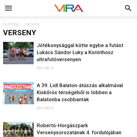
Kezdőlap
Verseny
VERSENY
Jótékonysággal kötte egybe a futást
Lukács Sándor Luky a Korinthosz
ultrafutóversenyen
2021-08-11
A 39. Lidl Balaton-átúszás alkalmával
Kiskőrös térségéből is többen a
Balatonba csobbantak
2021-08-07
Robertó-Horgászpark
Versenysorozatának 4. fordulójában