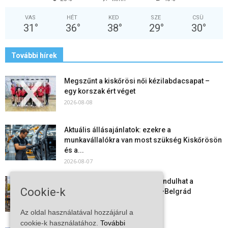
VAS
HÉT
KED
SZE
CSÜ
31
°
36
°
38
°
29
°
30
°
További hírek
Megszűnt a kiskőrösi női kézilabdacsapat –
egy korszak ért véget
2026-08-08
Aktuális állásajánlatok: ezekre a
munkavállalókra van most szükség Kiskőrösön
és a...
2026-08-07
Vitézy Dávid: már ősszel újraindulhat a
Cookie-k
személyszállítás a Budapest–Belgrád
vasútvonalon
Az oldal használatával hozzájárul a
2026-08-06
cookie-k használatához.
További