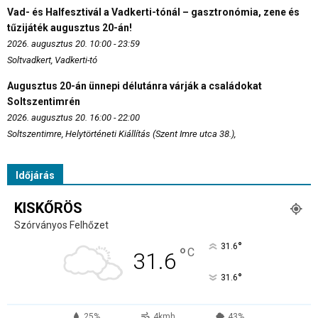
Vad- és Halfesztivál a Vadkerti-tónál – gasztronómia, zene és
tűzijáték augusztus 20-án!
2026. augusztus 20. 10:00 - 23:59
Soltvadkert, Vadkerti-tó
Augusztus 20-án ünnepi délutánra várják a családokat
Soltszentimrén
2026. augusztus 20. 16:00 - 22:00
Soltszentimre, Helytörténeti Kiállítás (Szent Imre utca 38.),
Időjárás
KISKŐRÖS
Szórványos Felhőzet
°
31.6
°
C
31.6
°
31.6
25%
4kmh
43%