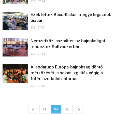
2021-07-24
Ezek lettek Bács-Kiskun megye legszebb
piacai
2021-07-23
Nemzetközi asztalitenisz bajnokságot
rendeztek Soltvadkerten
2021-07-14
A labdarúgó Európa-bajnokság döntő
mérkőzését is sokan izgulták végig a
főtéri szurkolói sátorban
2021-07-12
83
84
85