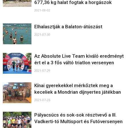
677,36 kg halat fogtak a horgászok
2021-08-02
Elhalasztják a Balaton-átúszást
2021-07-30
Az Absolute Live Team kiváló eredményt
ért el a 3 fős váltó triatlon versenyen
2021-07-29
Kínai gyerekekkel mérkőztek meg a
keceliek a Mondrian díjnyertes játékban
2021-07-26
Pályacsúcs és sok-sok résztvevő a III.
Vadkerti-tó Multisport és Futóversenyen