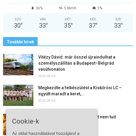
36%
5.8kmh
2%
SZO
VAS
HÉT
KED
SZE
30
°
33
°
35
°
37
°
33
°
További hírek
Vitézy Dávid: már ősszel újraindulhat a
személyszállítás a Budapest–Belgrád
vasútvonalon
2026-08-06
Megkezdte a felkészülést a Kiskőrösi LC –
együtt maradt a keret,...
2026-08-06
Mi történik Európa felett? Ezért nem tud
Cookie-k
szabadulni a kontinens a...
2026-08-05
Az oldal használatával hozzájárul a