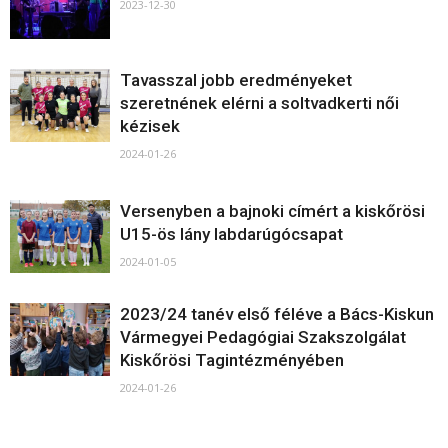
2023-12-30
Tavasszal jobb eredményeket
szeretnének elérni a soltvadkerti női
kézisek
2024-01-26
Versenyben a bajnoki címért a kiskőrösi
U15-ös lány labdarúgócsapat
2024-01-05
2023/24 tanév első féléve a Bács-Kiskun
Vármegyei Pedagógiai Szakszolgálat
Kiskőrösi Tagintézményében
2024-01-26