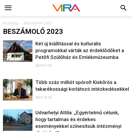
Kezdőlap
Beszámoló 2023
BESZÁMOLÓ 2023
Két új kiállítással és kulturális
programokkal várták az érdeklődőket a
Petőfi Szülőház és Emlékmúzeumba
2024-01-05
Több száz milliót spórolt Kiskőrös a
takarékossági korlátozó intézkedésekkel
2023-12-22
Udvarhelyi Attila: „Egyértelmű célunk,
hogy tartalmas és érdekes
eseményekkel színesítsük intézményi