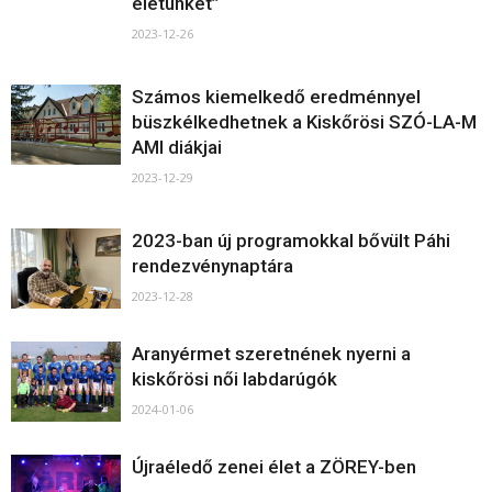
életünket”
2023-12-26
Számos kiemelkedő eredménnyel
büszkélkedhetnek a Kiskőrösi SZÓ-LA-M
AMI diákjai
2023-12-29
2023-ban új programokkal bővült Páhi
rendezvénynaptára
2023-12-28
Aranyérmet szeretnének nyerni a
kiskőrösi női labdarúgók
2024-01-06
Újraéledő zenei élet a ZÖREY-ben