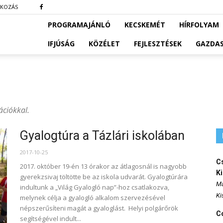
TKOZÁS
PROGRAMAJÁNLÓ
KECSKEMÉT
HÍRFOLYAM
IFJÚSÁG
KÖZÉLET
FEJLESZTÉSEK
GAZDA
ációkkal.
Gyalogtúra a Tázlári iskolában
2017-10-25
Cs
2017. október 19-én 13 órakor az átlagosnál is nagyobb
K
gyerekzsivaj töltötte be az iskola udvarát. Gyalogtúrára
Ma
indultunk a „Világ Gyalogló nap”-hoz csatlakozva,
Ki
melynek célja a gyalogló alkalom szervezésével
népszerűsíteni magát a gyaloglást. Helyi polgárőrök
Co
segítségével indult...