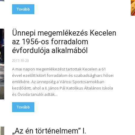
Tovább
Ünnepi megemlékezés Kecelen
az 1956-os forradalom
évfordulója alkalmából
2017-10-20
A mai napon megemlékezést tartottak Kecelen a 61
évvel ezelőtt kitört forradalom és szabadságharc hősei
emlékére. Az ünnepség a Városi Sportcsarnokban
kezdődött, ahol a II. János Pál Katolikus Általános Iskola
és Óvoda tanulói adták...
Tovább
„Az én történelmem” I.