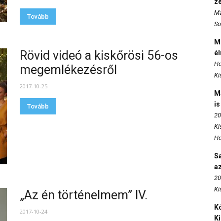
z
Ma
Tovább
So
M
Rövid videó a kiskőrösi 56-os
é
Ho
megemlékezésről
Ki
2017-10-25
M
is
Tovább
20
Ki
Ho
S
az
20
Ki
„Az én történelmem” IV.
Kó
2017-10-24
K