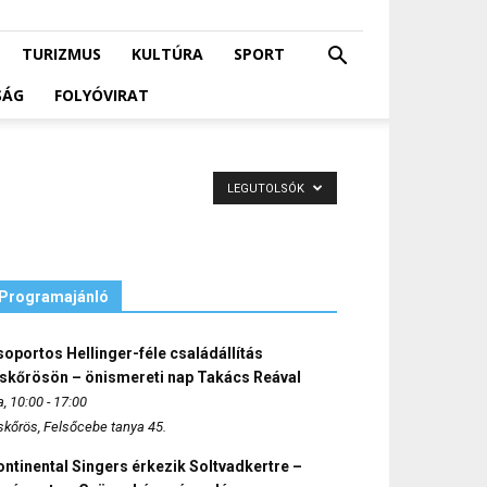
TURIZMUS
KULTÚRA
SPORT
SÁG
FOLYÓVIRAT
LEGUTOLSÓK
Programajánló
oportos Hellinger-féle családállítás
iskőrösön – önismereti nap Takács Reával
, 10:00 - 17:00
skőrös, Felsőcebe tanya 45.
ntinental Singers érkezik Soltvadkertre –