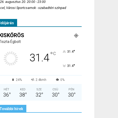
26. augusztus 20. 20:00 - 23:00
cel, Városi Sportcsarnok - szabadtéri színpad
Időjárás
KISKŐRÖS
Tiszta Égbolt
°
31.4
°
C
31.4
°
31.4
24%
2.4kmh
0%
HÉT
KED
SZE
CSÜ
PÉN
36
°
38
°
32
°
30
°
30
°
További hírek