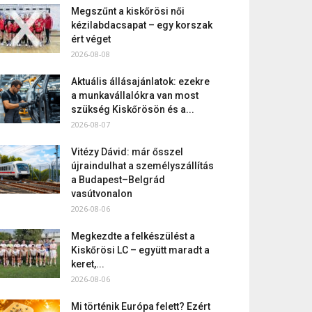
Megszűnt a kiskőrösi női
kézilabdacsapat – egy korszak
ért véget
2026-08-08
Aktuális állásajánlatok: ezekre
a munkavállalókra van most
szükség Kiskőrösön és a...
2026-08-07
Vitézy Dávid: már ősszel
újraindulhat a személyszállítás
a Budapest–Belgrád
vasútvonalon
2026-08-06
Megkezdte a felkészülést a
Kiskőrösi LC – együtt maradt a
keret,...
2026-08-06
Mi történik Európa felett? Ezért