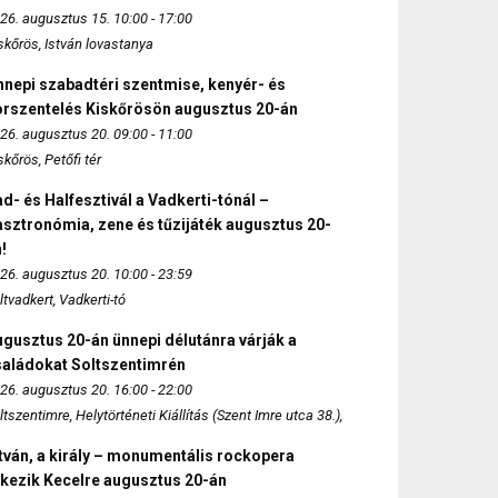
26. augusztus 15. 10:00 - 17:00
skőrös, István lovastanya
nepi szabadtéri szentmise, kenyér- és
orszentelés Kiskőrösön augusztus 20-án
26. augusztus 20. 09:00 - 11:00
skőrös, Petőfi tér
d- és Halfesztivál a Vadkerti-tónál –
sztronómia, zene és tűzijáték augusztus 20-
!
26. augusztus 20. 10:00 - 23:59
ltvadkert, Vadkerti-tó
gusztus 20-án ünnepi délutánra várják a
saládokat Soltszentimrén
26. augusztus 20. 16:00 - 22:00
ltszentimre, Helytörténeti Kiállítás (Szent Imre utca 38.),
tván, a király – monumentális rockopera
rkezik Kecelre augusztus 20-án