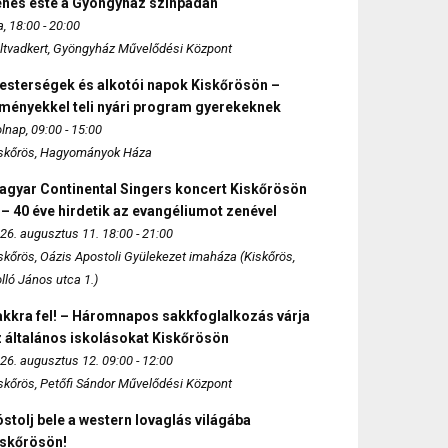
enés este a Gyöngyház színpadán
, 18:00 - 20:00
ltvadkert, Gyöngyház Művelődési Központ
esterségek és alkotói napok Kiskőrösön –
lményekkel teli nyári program gyerekeknek
lnap, 09:00 - 15:00
skőrös, Hagyományok Háza
agyar Continental Singers koncert Kiskőrösön
 – 40 éve hirdetik az evangéliumot zenével
26. augusztus 11. 18:00 - 21:00
skőrös, Oázis Apostoli Gyülekezet imaháza (Kiskőrös,
lló János utca 1.)
akkra fel! – Háromnapos sakkfoglalkozás várja
 általános iskolásokat Kiskőrösön
26. augusztus 12. 09:00 - 12:00
skőrös, Petőfi Sándor Művelődési Központ
stolj bele a western lovaglás világába
iskőrösön!