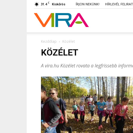
C
31.4
ÍRJON NEKÜNK!
HÍRLEVÉL FELIRA
Kiskőrös
VIRA
Kezdőlap
Közélet
KÖZÉLET
A vira.hu Közélet rovata a legfrissebb inform