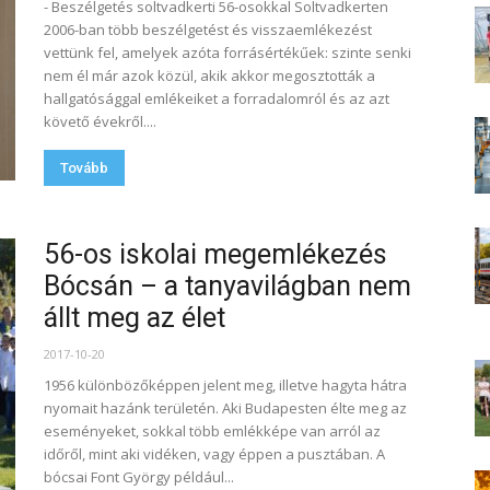
- Beszélgetés soltvadkerti 56-osokkal Soltvadkerten
2006-ban több beszélgetést és visszaemlékezést
vettünk fel, amelyek azóta forrásértékűek: szinte senki
nem él már azok közül, akik akkor megosztották a
hallgatósággal emlékeiket a forradalomról és az azt
követő évekről....
Tovább
56-os iskolai megemlékezés
Bócsán – a tanyavilágban nem
állt meg az élet
2017-10-20
1956 különbözőképpen jelent meg, illetve hagyta hátra
nyomait hazánk területén. Aki Budapesten élte meg az
eseményeket, sokkal több emlékképe van arról az
időről, mint aki vidéken, vagy éppen a pusztában. A
bócsai Font György például...