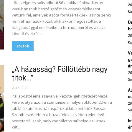
- Beszélgetés soltvadkerti 56-osokkal Soltvadkerten
20
2006-ban több beszélgetést és visszaemlékezést
Ki
vettünk fel, amelyek azóta forrásértékűek: szinte senki
nem él már azok közül, akik akkor megosztották a
Ün
hallgatósággal emlékeiket a forradalomról és az azt
b
követő évekről....
20
Ki
Tovább
Va
ga
án
„A házasság? Föllöttébb nagy
20
titok…”
So
2017-10-24
Au
Pál apostol eme szavaival kezdte igehirdetését Mezei
c
Ferenc atya azon a szentmisén, melyen október 22-én a
20
jubiláló katolikus házaspárokat köszöntötték Bócsán.
So
Szentbeszédében a házasfelek szívében jelenlévő
szeretetről szólt, mely csodálatos műhelye az Úrnak:
Is
két...
é