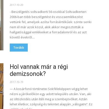
2017-10-20
- Beszélgetés soltvadkerti 56-osokkal Soltvadkerten
2006-ban több beszélgetést és visszaemlékezést
vettünk fel, amelyek azóta forrásértékűek: szinte senki
nem él már azok közül, akik akkor megosztották a
hallgatósággal emlékeiket a forradalomról és az azt
követő évekről....
Tovább
Hol vannak már a régi
demizsonok?
2017-10-19
— A kosárfonó történetei Sokféleképpen végig lehet
nézni a járókelőkön egy adott település utcáin. Van, aki
az öltözködés után ítéli meg a szembejövőket. Aztán
lehet életkor, szépség és tekintet alapján „válogatni”. Ez