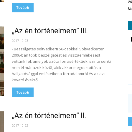
20
Tovább
Ke
„Az én történelmem” III.
2017-10-23
- Beszélgetés soltvadkerti 56-osokkal Soltvadkerten
2006-ban több beszélgetést és visszaemlékezést
vettünk fel, amelyek azóta forrásértékűek: szinte senki
nem él már azok közül, akik akkor megosztották a
hallgatósággal emlékeiket a forradalomról és az azt
követő évekről....
Tovább
„Az én történelmem” II.
2017-10-22