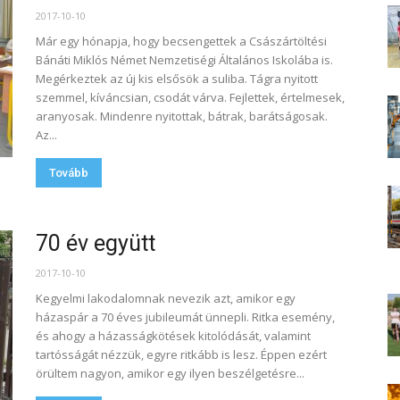
2017-10-10
Már egy hónapja, hogy becsengettek a Császártöltési
Bánáti Miklós Német Nemzetiségi Általános Iskolába is.
Megérkeztek az új kis elsősök a suliba. Tágra nyitott
szemmel, kíváncsian, csodát várva. Fejlettek, értelmesek,
aranyosak. Mindenre nyitottak, bátrak, barátságosak.
Az...
Tovább
70 év együtt
2017-10-10
Kegyelmi lakodalomnak nevezik azt, amikor egy
házaspár a 70 éves jubileumát ünnepli. Ritka esemény,
és ahogy a házasságkötések kitolódását, valamint
tartósságát nézzük, egyre ritkább is lesz. Éppen ezért
örültem nagyon, amikor egy ilyen beszélgetésre...