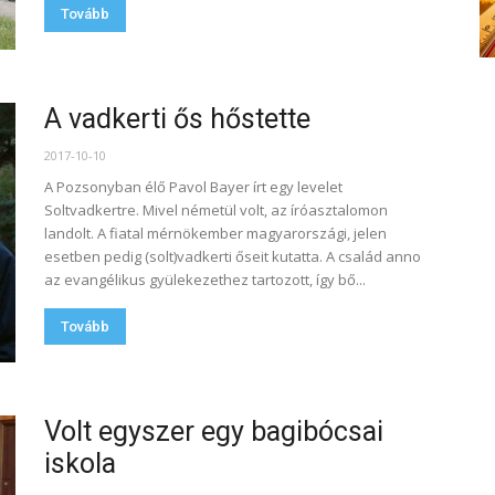
Tovább
A vadkerti ős hőstette
2017-10-10
A Pozsonyban élő Pavol Bayer írt egy levelet
Soltvadkertre. Mivel németül volt, az íróasztalomon
landolt. A fiatal mérnökember magyarországi, jelen
esetben pedig (solt)vadkerti őseit kutatta. A család anno
az evangélikus gyülekezethez tartozott, így bő...
Tovább
Volt egyszer egy bagibócsai
iskola