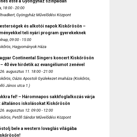
enés este a Gyöngyház színpadán
, 18:00 - 20:00
ltvadkert, Gyöngyház Művelődési Központ
esterségek és alkotói napok Kiskőrösön –
lményekkel teli nyári program gyerekeknek
lnap, 09:00 - 15:00
skőrös, Hagyományok Háza
agyar Continental Singers koncert Kiskőrösön
 – 40 éve hirdetik az evangéliumot zenével
26. augusztus 11. 18:00 - 21:00
skőrös, Oázis Apostoli Gyülekezet imaháza (Kiskőrös,
lló János utca 1.)
akkra fel! – Háromnapos sakkfoglalkozás várja
 általános iskolásokat Kiskőrösön
26. augusztus 12. 09:00 - 12:00
skőrös, Petőfi Sándor Művelődési Központ
stolj bele a western lovaglás világába
iskőrösön!