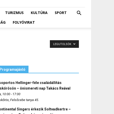
TURIZMUS
KULTÚRA
SPORT
SÁG
FOLYÓVIRAT
LEGUTOLSÓK
Programajánló
oportos Hellinger-féle családállítás
iskőrösön – önismereti nap Takács Reával
, 10:00 - 17:00
skőrös, Felsőcebe tanya 45.
ntinental Singers érkezik Soltvadkertre –