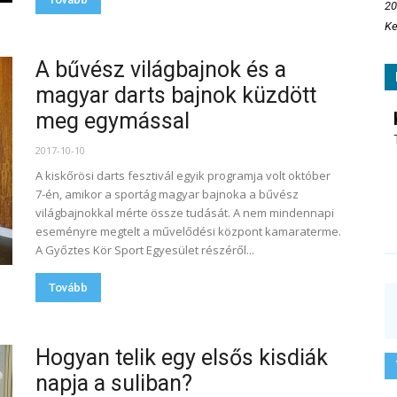
20
Ke
A bűvész világbajnok és a
magyar darts bajnok küzdött
meg egymással
2017-10-10
A kiskőrösi darts fesztivál egyik programja volt október
7-én, amikor a sportág magyar bajnoka a bűvész
világbajnokkal mérte össze tudását. A nem mindennapi
eseményre megtelt a művelődési központ kamaraterme.
A Győztes Kör Sport Egyesület részéről...
Tovább
Hogyan telik egy elsős kisdiák
napja a suliban?