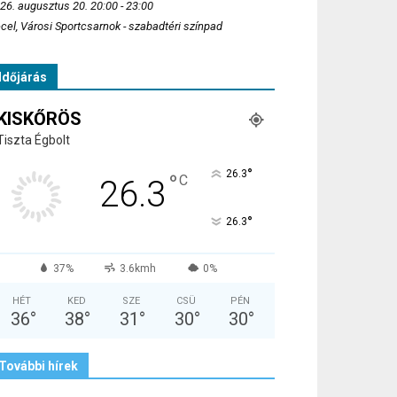
26. augusztus 20. 20:00 - 23:00
cel, Városi Sportcsarnok - szabadtéri színpad
Időjárás
KISKŐRÖS
Tiszta Égbolt
°
26.3
°
C
26.3
°
26.3
37%
3.6kmh
0%
HÉT
KED
SZE
CSÜ
PÉN
36
°
38
°
31
°
30
°
30
°
További hírek