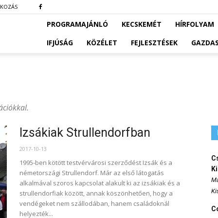
TKOZÁS
PROGRAMAJÁNLÓ
KECSKEMÉT
HÍRFOLYAM
IFJÚSÁG
KÖZÉLET
FEJLESZTÉSEK
GAZDA
ációkkal.
Izsákiak Strullendorfban
2017-10-13
Cs
1995-ben kötött testvérvárosi szerződést Izsák és a
K
németországi Strullendorf. Már az első látogatás
Ma
alkalmával szoros kapcsolat alakult ki az izsákiak és a
Ki
strullendorfiak között, annak köszönhetően, hogy a
vendégeket nem szállodában, hanem családoknál
Co
helyezték...