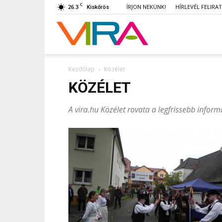
C
26.3
ÍRJON NEKÜNK!
HÍRLEVÉL FELIRA
Kiskőrös
VIRA
Kezdőlap
Közélet
KÖZÉLET
A vira.hu Közélet rovata a legfrissebb inform