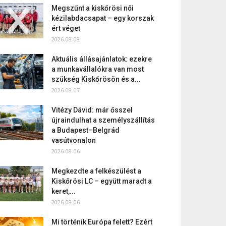
Megszűnt a kiskőrösi női
kézilabdacsapat – egy korszak
ért véget
2026-08-08
Aktuális állásajánlatok: ezekre
a munkavállalókra van most
szükség Kiskőrösön és a...
2026-08-07
Vitézy Dávid: már ősszel
újraindulhat a személyszállítás
a Budapest–Belgrád
vasútvonalon
2026-08-06
Megkezdte a felkészülést a
Kiskőrösi LC – együtt maradt a
keret,...
2026-08-06
Mi történik Európa felett? Ezért