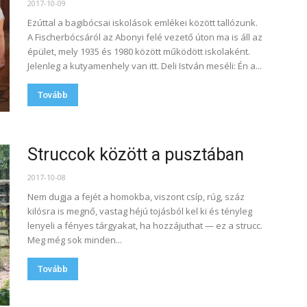
2017-10-09
Ezúttal a bagibócsai iskolások emlékei között tallózunk.
A Fischerbócsáról az Abonyi felé vezető úton ma is áll az
épület, mely 1935 és 1980 között működött iskolaként.
Jelenleg a kutyamenhely van itt. Deli István meséli: Én a...
Tovább
Struccok között a pusztában
2017-10-08
Nem dugja a fejét a homokba, viszont csíp, rúg, száz
kilósra is megnő, vastag héjú tojásból kel ki és tényleg
lenyeli a fényes tárgyakat, ha hozzájuthat — ez a strucc.
Meg még sok minden...
Tovább