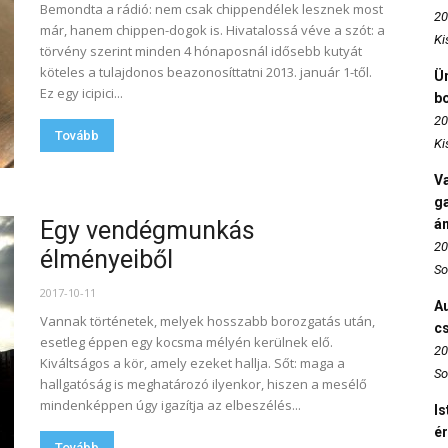
Bemondta a rádió: nem csak chippendélek lesznek most
20
már, hanem chippen-dogok is. Hivatalossá véve a szót: a
Ki
törvény szerint minden 4 hónaposnál idősebb kutyát
köteles a tulajdonos beazonosíttatni 2013. január 1-től.
Ün
Ez egy icipici...
b
20
Tovább
Ki
Va
ga
Egy vendégmunkás
án
20
élményeiből
So
2017-10-11
Au
Vannak történetek, melyek hosszabb borozgatás után,
c
esetleg éppen egy kocsma mélyén kerülnek elő.
20
Kiváltságos a kör, amely ezeket hallja. Sőt: maga a
So
hallgatóság is meghatározó ilyenkor, hiszen a mesélő
mindenképpen úgy igazítja az elbeszélés...
Is
é
Tovább