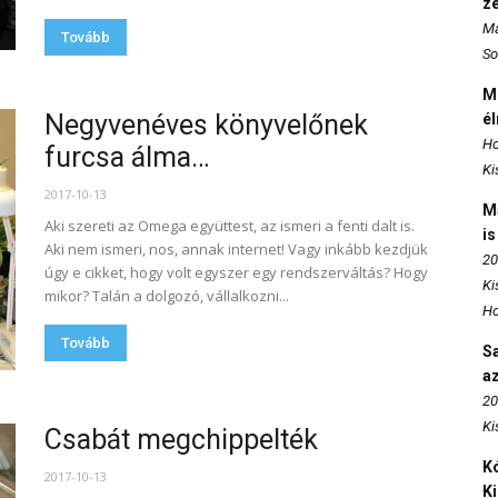
z
Ma
Tovább
So
M
Negyvenéves könyvelőnek
é
Ho
furcsa álma…
Ki
2017-10-13
M
Aki szereti az Omega együttest, az ismeri a fenti dalt is.
is
Aki nem ismeri, nos, annak internet! Vagy inkább kezdjük
20
úgy e cikket, hogy volt egyszer egy rendszerváltás? Hogy
Ki
mikor? Talán a dolgozó, vállalkozni...
Ho
Tovább
S
az
20
Ki
Csabát megchippelték
Kó
2017-10-13
K