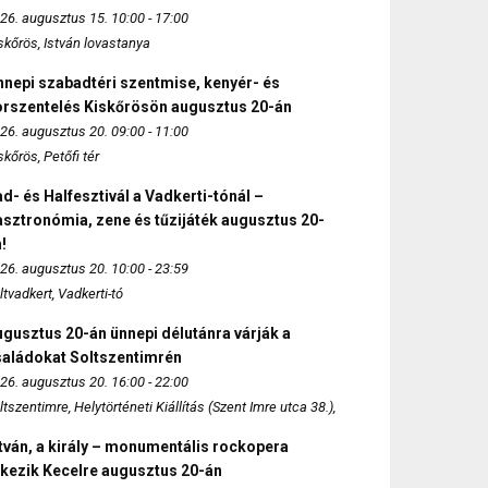
26. augusztus 15. 10:00 - 17:00
skőrös, István lovastanya
nepi szabadtéri szentmise, kenyér- és
orszentelés Kiskőrösön augusztus 20-án
26. augusztus 20. 09:00 - 11:00
skőrös, Petőfi tér
d- és Halfesztivál a Vadkerti-tónál –
sztronómia, zene és tűzijáték augusztus 20-
!
26. augusztus 20. 10:00 - 23:59
ltvadkert, Vadkerti-tó
gusztus 20-án ünnepi délutánra várják a
saládokat Soltszentimrén
26. augusztus 20. 16:00 - 22:00
ltszentimre, Helytörténeti Kiállítás (Szent Imre utca 38.),
tván, a király – monumentális rockopera
rkezik Kecelre augusztus 20-án