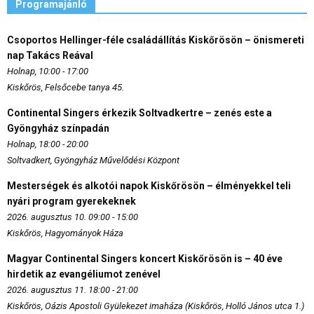
Programajánló
Csoportos Hellinger-féle családállítás Kiskőrösön – önismereti
nap Takács Reával
Holnap, 10:00 - 17:00
Kiskőrös, Felsőcebe tanya 45.
Continental Singers érkezik Soltvadkertre – zenés este a
Gyöngyház színpadán
Holnap, 18:00 - 20:00
Soltvadkert, Gyöngyház Művelődési Központ
Mesterségek és alkotói napok Kiskőrösön – élményekkel teli
nyári program gyerekeknek
2026. augusztus 10. 09:00 - 15:00
Kiskőrös, Hagyományok Háza
Magyar Continental Singers koncert Kiskőrösön is – 40 éve
hirdetik az evangéliumot zenével
2026. augusztus 11. 18:00 - 21:00
Kiskőrös, Oázis Apostoli Gyülekezet imaháza (Kiskőrös, Holló János utca 1.)