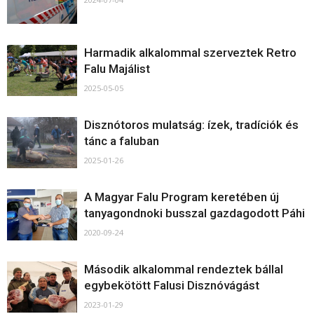
Harmadik alkalommal szerveztek Retro
Falu Majálist
2025-05-05
Disznótoros mulatság: ízek, tradíciók és
tánc a faluban
2025-01-26
A Magyar Falu Program keretében új
tanyagondnoki busszal gazdagodott Páhi
2020-09-24
Második alkalommal rendeztek bállal
egybekötött Falusi Disznóvágást
2023-01-29