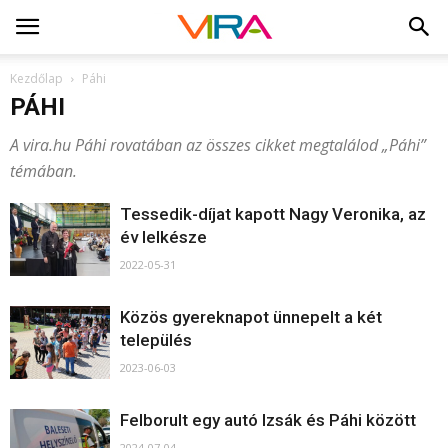
Kezdőlap
Páhi
PÁHI
A vira.hu Páhi rovatában az összes cikket megtalálod „Páhi”
témában.
Tessedik-díjat kapott Nagy Veronika, az
év lelkésze
2022-05-31
Közös gyereknapot ünnepelt a két
település
2023-06-03
Felborult egy autó Izsák és Páhi között
2024-07-04