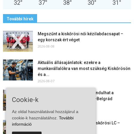
32
°
37
°
38
°
30
°
31
°
További hírek
Megszűnt a kiskőrösi női kézilabdacsapat –
egy korszak ért véget
2026-08-08
Aktuális állásajánlatok: ezekre a
munkavállalókra van most szükség Kiskőrösön
és a...
2026-08-07
Vitézy Dávid: már ősszel újraindulhat a
Cookie-k
személyszállítás a Budapest–Belgrád
vasútvonalon
2026-08-06
Az oldal használatával hozzájárul a
cookie-k használatához.
További
Megkezdte a felkészülést a Kiskőrösi LC –
információ
együtt maradt a keret,...