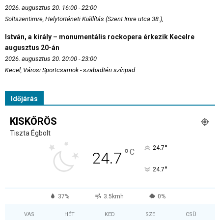
2026. augusztus 20. 16:00 - 22:00
Soltszentimre, Helytörténeti Kiállítás (Szent Imre utca 38.),
István, a király – monumentális rockopera érkezik Kecelre
augusztus 20-án
2026. augusztus 20. 20:00 - 23:00
Kecel, Városi Sportcsarnok - szabadtéri színpad
Időjárás
KISKŐRÖS
Tiszta Égbolt
°
24.7
°
C
24.7
°
24.7
37%
3.5kmh
0%
VAS
HÉT
KED
SZE
CSÜ