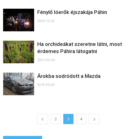
Fénylő lóerők éjszakája Páhin
2024-12-22
Ha orchideákat szeretne látni, most
érdemes Páhira látogatni
2021-05-24
Árokba sodródott a Mazda
2019-05-20
2
3
4