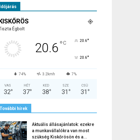
Időjárás
KISKŐRÖS
Tiszta Égbolt
°
20.6
°
C
20.6
°
20.6
74%
3.2kmh
7%
VAS
HÉT
KED
SZE
CSÜ
32
°
37
°
38
°
31
°
31
°
További hírek
Aktuális állásajánlatok: ezekre
a munkavállalókra van most
szükség Kiskőrösön és a...