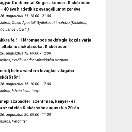
agyar Continental Singers koncert Kiskőrösön
 – 40 éve hirdetik az evangéliumot zenével
26. augusztus 11. 18:00 - 21:00
skőrös, Oázis Apostoli Gyülekezet imaháza (Kiskőrös,
lló János utca 1.)
akkra fel! – Háromnapos sakkfoglalkozás várja
 általános iskolásokat Kiskőrösön
26. augusztus 12. 09:00 - 12:00
skőrös, Petőfi Sándor Művelődési Központ
stolj bele a western lovaglás világába
iskőrösön!
26. augusztus 15. 10:00 - 17:00
skőrös, István lovastanya
nepi szabadtéri szentmise, kenyér- és
orszentelés Kiskőrösön augusztus 20-án
26. augusztus 20. 09:00 - 11:00
skőrös, Petőfi tér