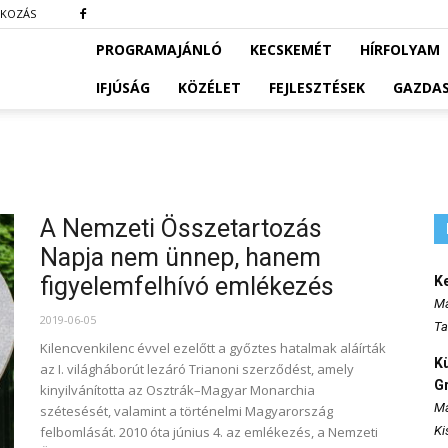
TKOZÁS
PROGRAMAJÁNLÓ
KECSKEMÉT
HÍRFOLYAM
IFJÚSÁG
KÖZÉLET
FEJLESZTÉSEK
GAZDA
A Nemzeti Összetartozás
Napja nem ünnep, hanem
figyelemfelhívó emlékezés
K
Ma
2019-06-05
Ta
Kilencvenkilenc évvel ezelőtt a győztes hatalmak aláírták
K
az I. világháborút lezáró Trianoni szerződést, amely
Gr
kinyilvánította az Osztrák–Magyar Monarchia
Ma
szétesését, valamint a történelmi Magyarország
felbomlását. 2010 óta június 4. az emlékezés, a Nemzeti
Ki