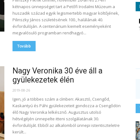
Pilinszky Piknik címmel, november 26-án és 27-én
kétnapos ünnepséget tart a Petőfi Irodalmi Múzeum a
huszadik század egyik legismertebb magyar költőjének,
Pilinszky János születésének 100., halálának 40.
évfordulóján. A centenárium kiemelt eseményeként
megvalósuló programban rendhagyó...
Tovább
Nagy Veronika 30 éve áll a
gyülekezetek élén
2019-08-26
Igen, jó a többes szám a címben: Akasztó, Csengőd,
Kaskantyú és Páhi gyülekezeteit gondozza a Csengődön
élő Nagy Veronika lelkésznő. Augusztus utolsó
hétvégéjén ünnepelte itteni szolgálatának 30.
évfordulóját. Ebből az alkalomból ünnepi istentiszteletre
került...