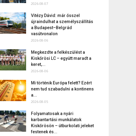
2026-08-07
Vitézy Dávid: már ősszel
újraindulhat a személyszállítás
a Budapest–Belgrád
vasútvonalon
2026-08-06
Megkezdte a felkészülést a
Kiskőrösi LC – együtt maradt a
keret,...
2026-08-06
Mi történik Európa felett? Ezért
nem tud szabadulni a kontinens
a...
2026-08-05
Folyamatosak a nyári
karbantartási munkálatok
Kiskőrösön – útburkolati jeleket
festenek és...