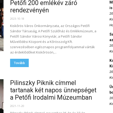
Petőfi 200 emlékév záró
M
is
rendezvényén
20
2023-10-18
Ki
Ho
Kiskőrös Város Önkormányzata, az Országos Petőfi
Sándor Társaság, A Petőfi Szülőház és Emlékmúzeum, a
S
Petőfi Sándor Városi Könyvtár, a Petőfi Sándor
az
Művelődési Központ és a Kőrösszolg Kft.
20
szervezésében egésznapos programfolyammal várták
Ki
az érdeklődőket Kiskőrösön,...
Kó
Tovább
K
20
Ki
Pilinszky Piknik címmel
Ün
tartanak két napos ünnepséget
b
a Petőfi Irodalmi Múzeumban
20
Ki
2021-11-20