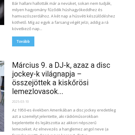
Bár hallani hallották már a nevüket, sokan nem tudják,
milyen hagyomány fűződik húshagyókeddhez és
hamvazószerdához. A két nap a húsvéti készülődéshez
köthető. Míg az egyik a farsang végét jelzi, addig a rá
következő nap...
Tovább
Március 9. a DJ-k, azaz a disc
jockey-k világnapja –
összejöttek a kiskőrösi
lemezlovasok...
2025-03-10
Az 1950-es években Amerikában a disc jockey eredetileg
azt a személyt jelentette, aki rádióműsorokban
bejelentette és lejátszotta az akkori népszerű
lemezeket. Az elnevezés a hanglemez angol neve (a