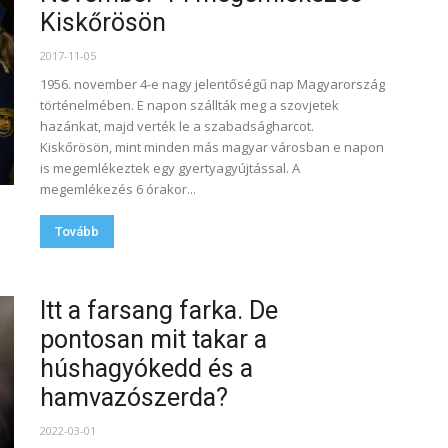
Kiskőrösön
2017-11-05
1956. november 4-e nagy jelentőségű nap Magyarország
történelmében. E napon szállták meg a szovjetek
hazánkat, majd verték le a szabadságharcot.
Kiskőrösön, mint minden más magyar városban e napon
is megemlékeztek egy gyertyagyújtással. A
megemlékezés 6 órakor...
Tovább
Itt a farsang farka. De
pontosan mit takar a
húshagyókedd és a
hamvazószerda?
2022-03-01