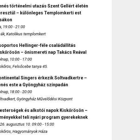
nés történelmi utazás Szent Gellért életén
eresztül – különleges Templomkerti est
zsákon
, 19:00 - 21:00
sák, Katolikus templomkert
oportos Hellinger-féle családállítás
iskőrösön – önismereti nap Takács Reával
lnap, 10:00 - 17:00
skőrös, Felsőcebe tanya 45.
ntinental Singers érkezik Soltvadkertre –
enés este a Gyöngyház színpadán
lnap, 18:00 - 20:00
ltvadkert, Gyöngyház Művelődési Központ
esterségek és alkotói napok Kiskőrösön –
lményekkel teli nyári program gyerekeknek
26. augusztus 10. 09:00 - 15:00
skőrös, Hagyományok Háza