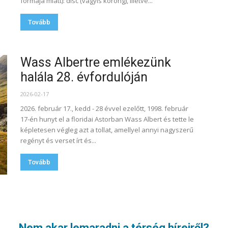
formája miatt): disc (vagyis korong), illetve...
Tovább
Wass Albertre emlékezünk
halála 28. évfordulóján
2026-02-17
2026. február 17., kedd - 28 évvel ezelőtt, 1998. február
17-én hunyt el a floridai Astorban Wass Albert és tette le
képletesen végleg azt a tollat, amellyel annyi nagyszerű
regényt és verset írt és...
Tovább
3. oldal a 20-ból
Nem akar lemaradni a térség híreiről?