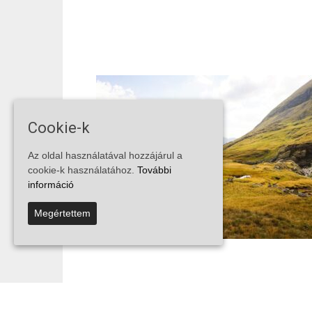
Cookie-k
Az oldal használatával hozzájárul a
cookie-k használatához.
További
információ
Megértettem
...
1
2
3
4
20