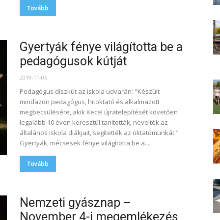
Tovább
Gyertyák fénye világította be a
pedagógusok kútját
2019-11-05
Pedagógus díszkút az iskola udvarán: "Készült
mindazon pedagógus, hitoktató és alkalmazott
megbecsülésére, akik Kecel újratelepítését követően
legalább 10 éven keresztül tanították, nevelték az
általános iskola diákjait, segítették az oktatómunkát."
Gyertyák, mécsesek fénye világította be a...
Tovább
Nemzeti gyásznap –
November 4-i megemlékezés