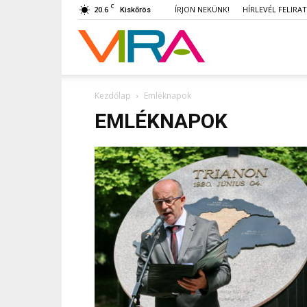
C
20.6
ÍRJON NEKÜNK!
HÍRLEVÉL FELIRA
Kiskőrös
VIRA
Kezdőlap
Emléknapok
EMLÉKNAPOK