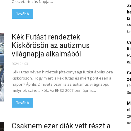
Összetartozás Napja....
Ze
k
Tovább
I
Ma
Iz
Kék Futást rendeztek
Cs
Kiskőrösön az autizmus
K
világnapja alkalmából
Ho
Ki
2024-04-03
Kék Futás néven hirdettek jótékonysági futást április 2-ra
Co
Kiskőrösön. Hogy miért is kék futás és miért pont ezen a
z
napon? Április 2. hivatalosan is az autizmus világnapja,
Ho
melynek színe a kék. Az ENSZ 2007-ben április...
So
Tovább
M
é
20
Ki
Csaknem ezer diák vett részt a