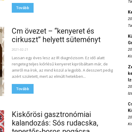
Ta
Tovább
K
20
Ta
Cm övezet – “kenyeret és
K
cirkuszt” helyett süteményt
Gr
2021-02-21
20
Ki
Lassan egy éves lesz az IR diagnózisom. Ez idő alatt
rengeteg teljes kiőrlésű kenyeret kipróbáltam már, de
Ze
amiről ma írok, az mind közül a legjobb. A desszert pedig
k
azért született, mert az elmúlt hetekben...
I
20
Tovább
Iz
Cs
K
Kiskőrösi gasztronómiai
20
kalandozás: Sós rudacska,
Ki
tepertős-boros pogácsa