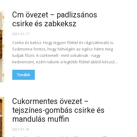
Cm övezet – padlizsános
csirke és zabkeksz
2021-01-17
Csirke és keksz. Hogy legyen főétel és rágcsálnivaló is.
Számomra fontos, hogy hétvégén az egész hétre meg
tudjak főzni. A csirkemell - mint sokaknak - nagy
kedvencem, ezért nálunk a legtöbb főétel abból készül....
Tovább
Cukormentes övezet –
tejszínes-gombás csirke és
mandulás muffin
2021-01-10