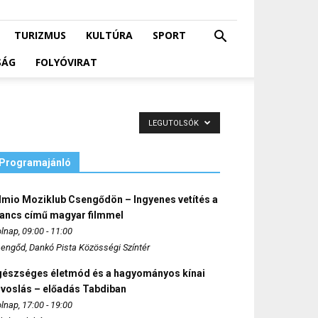
TURIZMUS
KULTÚRA
SPORT
SÁG
FOLYÓVIRAT
LEGUTOLSÓK
Programajánló
lmio Moziklub Csengődön – Ingyenes vetítés a
ancs című magyar filmmel
lnap, 09:00 - 11:00
engőd, Dankó Pista Közösségi Színtér
gészséges életmód és a hagyományos kínai
rvoslás – előadás Tabdiban
lnap, 17:00 - 19:00