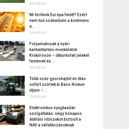
2026-08-06
Mi történik Európa felett? Ezért
nem tud szabadulni a kontinens
a...
2026-08-05
Folyamatosak a nyári
karbantartási munkálatok
Kiskőrösön – útburkolati jeleket
festenek és...
2026-08-05
Több száz gyorshajtót és ittas
sofőrt szűrtek ki Bács-Kiskun
útjain –...
2026-08-04
Elektronikus nyugtaadat-
szolgáltatás: négy hónapos
átállási időszakot biztosít a
NAV a vállalkozásoknak