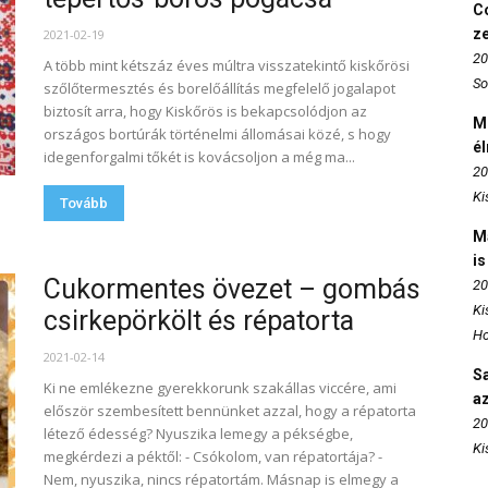
Co
z
2021-02-19
20
A több mint kétszáz éves múltra visszatekintő kiskőrösi
So
szőlőtermesztés és borelőállítás megfelelő jogalapot
biztosít arra, hogy Kiskőrös is bekapcsolódjon az
M
országos bortúrák történelmi állomásai közé, s hogy
é
idegenforgalmi tőkét is kovácsoljon a még ma...
20
Ki
Tovább
M
is
Cukormentes övezet – gombás
20
Ki
csirkepörkölt és répatorta
Ho
2021-02-14
S
Ki ne emlékezne gyerekkorunk szakállas viccére, ami
az
először szembesített bennünket azzal, hogy a répatorta
20
létező édesség? Nyuszika lemegy a pékségbe,
Ki
megkérdezi a péktől: - Csókolom, van répatortája? -
Nem, nyuszika, nincs répatortám. Másnap is elmegy a