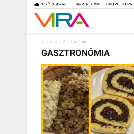
C
37.2
ÍRJON NEKÜNK!
HÍRLEVÉL FELIRA
Kiskőrös
VIRA
Kezdőlap
Gasztronómia
GASZTRONÓMIA