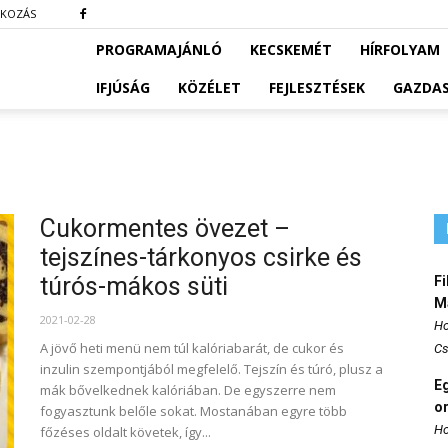
TKOZÁS
PROGRAMAJÁNLÓ
KECSKEMÉT
HÍRFOLYAM
IFJÚSÁG
KÖZÉLET
FEJLESZTÉSEK
GAZDA
Cukormentes övezet –
tejszínes-tárkonyos csirke és
túrós-mákos süti
Fi
M
2021-02-28
Ho
A jövő heti menü nem túl kalóriabarát, de cukor és
Cs
inzulin szempontjából megfelelő. Tejszín és túró, plusz a
E
mák bővelkednek kalóriában. De egyszerre nem
o
fogyasztunk belőle sokat. Mostanában egyre több
Ho
főzéses oldalt követek, így...