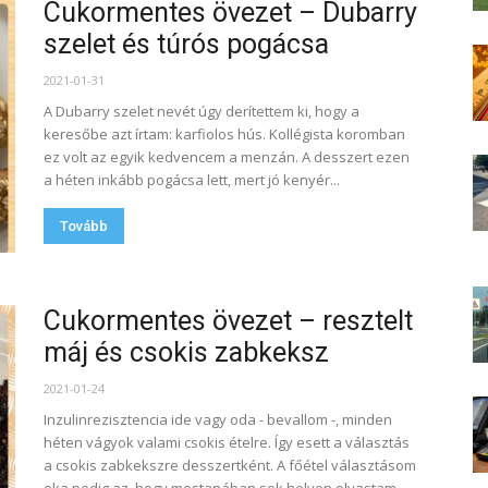
Cukormentes övezet – Dubarry
szelet és túrós pogácsa
2021-01-31
A Dubarry szelet nevét úgy derítettem ki, hogy a
keresőbe azt írtam: karfiolos hús. Kollégista koromban
ez volt az egyik kedvencem a menzán. A desszert ezen
a héten inkább pogácsa lett, mert jó kenyér...
Tovább
Cukormentes övezet – resztelt
máj és csokis zabkeksz
2021-01-24
Inzulinrezisztencia ide vagy oda - bevallom -, minden
héten vágyok valami csokis ételre. Így esett a választás
a csokis zabkekszre desszertként. A főétel választásom