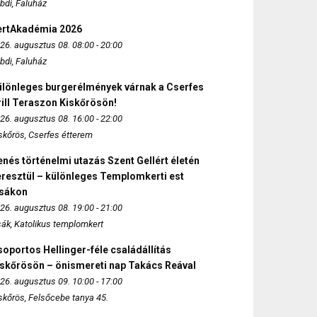
bdi, Faluház
ertAkadémia 2026
26. augusztus 08. 08:00 - 20:00
bdi, Faluház
ülönleges burgerélmények várnak a Cserfes
ill Teraszon Kiskőrösön!
26. augusztus 08. 16:00 - 22:00
skőrös, Cserfes étterem
nés történelmi utazás Szent Gellért életén
eresztül – különleges Templomkerti est
zsákon
26. augusztus 08. 19:00 - 21:00
sák, Katolikus templomkert
oportos Hellinger-féle családállítás
iskőrösön – önismereti nap Takács Reával
26. augusztus 09. 10:00 - 17:00
skőrös, Felsőcebe tanya 45.