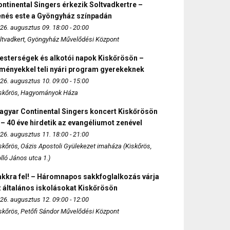
ntinental Singers érkezik Soltvadkertre –
enés este a Gyöngyház színpadán
26. augusztus 09. 18:00 - 20:00
ltvadkert, Gyöngyház Művelődési Központ
esterségek és alkotói napok Kiskőrösön –
lményekkel teli nyári program gyerekeknek
26. augusztus 10. 09:00 - 15:00
skőrös, Hagyományok Háza
agyar Continental Singers koncert Kiskőrösön
 – 40 éve hirdetik az evangéliumot zenével
26. augusztus 11. 18:00 - 21:00
skőrös, Oázis Apostoli Gyülekezet imaháza (Kiskőrös,
lló János utca 1.)
akkra fel! – Háromnapos sakkfoglalkozás várja
 általános iskolásokat Kiskőrösön
26. augusztus 12. 09:00 - 12:00
skőrös, Petőfi Sándor Művelődési Központ