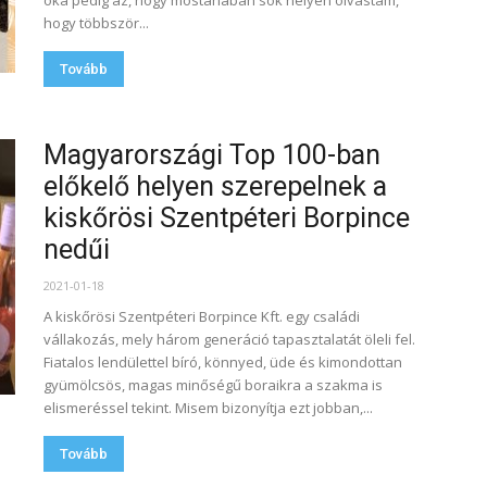
oka pedig az, hogy mostanában sok helyen olvastam,
hogy többször...
Tovább
Magyarországi Top 100-ban
előkelő helyen szerepelnek a
kiskőrösi Szentpéteri Borpince
nedűi
2021-01-18
A kiskőrösi Szentpéteri Borpince Kft. egy családi
vállakozás, mely három generáció tapasztalatát öleli fel.
Fiatalos lendülettel bíró, könnyed, üde és kimondottan
gyümölcsös, magas minőségű boraikra a szakma is
elismeréssel tekint. Misem bizonyítja ezt jobban,...
Tovább