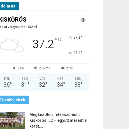
Időjárás
KISKŐRÖS
Szórványos Felhőzet
°
37.2
°
C
37.2
°
37.2
14%
2.2kmh
27%
PÉN
SZO
VAS
HÉT
KED
36
°
31
°
32
°
34
°
38
°
További hírek
Megkezdte a felkészülést a
Kiskőrösi LC – együtt maradt a
keret,...