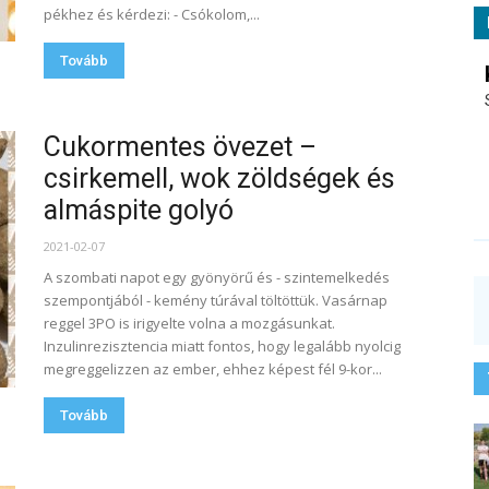
pékhez és kérdezi: - Csókolom,...
Tovább
Cukormentes övezet –
csirkemell, wok zöldségek és
almáspite golyó
2021-02-07
A szombati napot egy gyönyörű és - szintemelkedés
szempontjából - kemény túrával töltöttük. Vasárnap
reggel 3PO is irigyelte volna a mozgásunkat.
Inzulinrezisztencia miatt fontos, hogy legalább nyolcig
megreggelizzen az ember, ehhez képest fél 9-kor...
Tovább