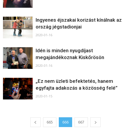
Ingyenes éjszakai korizást kínálnak az
ország jégstadionjai
2020-01-16
Idén is minden nyugdíjast
megajándékoznak Kiskőrösön
2020-01-16
„Ez nem üzleti befektetés, hanem
egyfajta adakozás a közösség felé”
2020-01-15
665
666
667