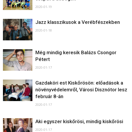
2020-01-19
Jazz klasszikusok a Verébfészekben
2020-01-18
Még mindig keresik Balázs Csongor
Pétert
2020-01-17
Gazdaköri est Kiskőrösön: előadások a
növényvédelemről, Városi Disznótor lesz
február 8-án
2020-01-17
Aki egyszer kiskőrösi, mindig kiskőrösi
2020-01-17