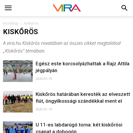
Kezdőlap
Kiskőrös
KISKŐRÖS
A vira.hu Kiskőrös rovatában az összes cikket megtalálod
„Kiskőrös” témában.
Egész este korcsolyázhattak a Rajz Attila
jégpályán
2020-01-19
Kiskőrös határában keresték az elveszett
fiút, öngyilkossági szándékkal ment el
2020-01-19
U 11-es labdarúgó torna: két kiskőrösi
csapat a dobogón