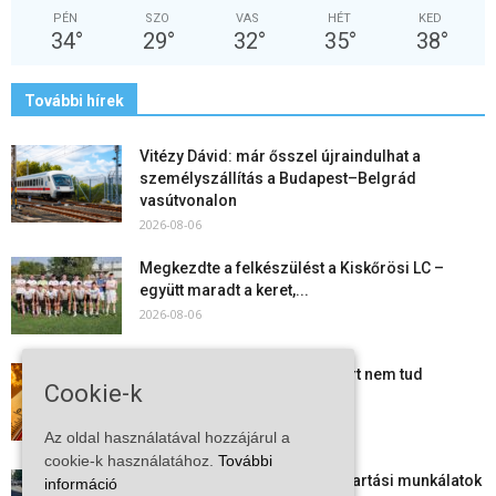
PÉN
SZO
VAS
HÉT
KED
34
°
29
°
32
°
35
°
38
°
További hírek
Vitézy Dávid: már ősszel újraindulhat a
személyszállítás a Budapest–Belgrád
vasútvonalon
2026-08-06
Megkezdte a felkészülést a Kiskőrösi LC –
együtt maradt a keret,...
2026-08-06
Mi történik Európa felett? Ezért nem tud
Cookie-k
szabadulni a kontinens a...
2026-08-05
Az oldal használatával hozzájárul a
cookie-k használatához.
További
Folyamatosak a nyári karbantartási munkálatok
információ