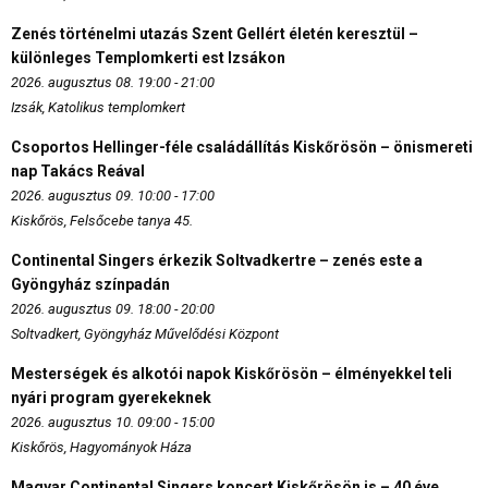
Zenés történelmi utazás Szent Gellért életén keresztül –
különleges Templomkerti est Izsákon
2026. augusztus 08. 19:00 - 21:00
Izsák, Katolikus templomkert
Csoportos Hellinger-féle családállítás Kiskőrösön – önismereti
nap Takács Reával
2026. augusztus 09. 10:00 - 17:00
Kiskőrös, Felsőcebe tanya 45.
Continental Singers érkezik Soltvadkertre – zenés este a
Gyöngyház színpadán
2026. augusztus 09. 18:00 - 20:00
Soltvadkert, Gyöngyház Művelődési Központ
Mesterségek és alkotói napok Kiskőrösön – élményekkel teli
nyári program gyerekeknek
2026. augusztus 10. 09:00 - 15:00
Kiskőrös, Hagyományok Háza
Magyar Continental Singers koncert Kiskőrösön is – 40 éve