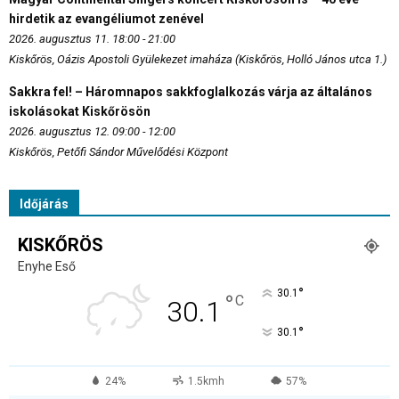
hirdetik az evangéliumot zenével
2026. augusztus 11. 18:00 - 21:00
Kiskőrös, Oázis Apostoli Gyülekezet imaháza (Kiskőrös, Holló János utca 1.)
Sakkra fel! – Háromnapos sakkfoglalkozás várja az általános
iskolásokat Kiskőrösön
2026. augusztus 12. 09:00 - 12:00
Kiskőrös, Petőfi Sándor Művelődési Központ
Időjárás
KISKŐRÖS
Enyhe Eső
°
30.1
°
C
30.1
°
30.1
24%
1.5kmh
57%