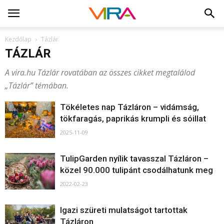
Kezdőlap
Tázlár
TÁZLÁR
A vira.hu Tázlár rovatában az összes cikket megtalálod
„Tázlár” témában.
Tökéletes nap Tázláron – vidámság,
tökfaragás, paprikás krumpli és sóillat
2025-11-09
TulipGarden nyílik tavasszal Tázláron –
közel 90.000 tulipánt csodálhatunk meg
2022-02-23
Igazi szüreti mulatságot tartottak
Tázláron