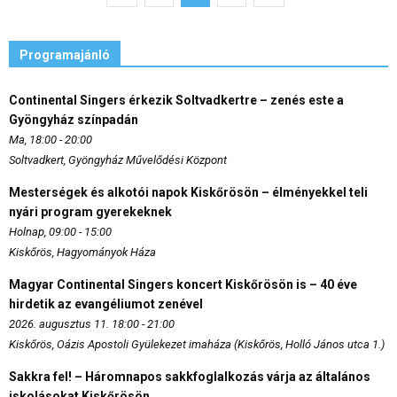
Programajánló
Continental Singers érkezik Soltvadkertre – zenés este a
Gyöngyház színpadán
Ma, 18:00 - 20:00
Soltvadkert, Gyöngyház Művelődési Központ
Mesterségek és alkotói napok Kiskőrösön – élményekkel teli
nyári program gyerekeknek
Holnap, 09:00 - 15:00
Kiskőrös, Hagyományok Háza
Magyar Continental Singers koncert Kiskőrösön is – 40 éve
hirdetik az evangéliumot zenével
2026. augusztus 11. 18:00 - 21:00
Kiskőrös, Oázis Apostoli Gyülekezet imaháza (Kiskőrös, Holló János utca 1.)
Sakkra fel! – Háromnapos sakkfoglalkozás várja az általános
iskolásokat Kiskőrösön