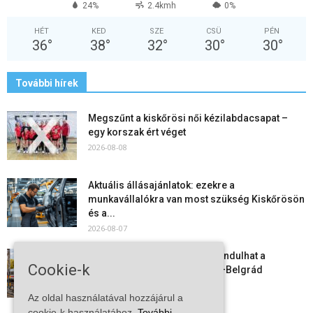
24%
2.4kmh
0%
HÉT
KED
SZE
CSÜ
PÉN
36
°
38
°
32
°
30
°
30
°
További hírek
Megszűnt a kiskőrösi női kézilabdacsapat –
egy korszak ért véget
2026-08-08
Aktuális állásajánlatok: ezekre a
munkavállalókra van most szükség Kiskőrösön
és a...
2026-08-07
Vitézy Dávid: már ősszel újraindulhat a
Cookie-k
személyszállítás a Budapest–Belgrád
vasútvonalon
Az oldal használatával hozzájárul a
2026-08-06
cookie-k használatához.
További