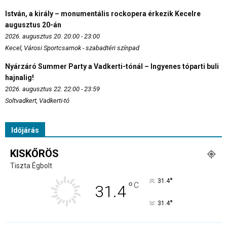
István, a király – monumentális rockopera érkezik Kecelre
augusztus 20-án
2026. augusztus 20. 20:00 - 23:00
Kecel, Városi Sportcsarnok - szabadtéri színpad
Nyárzáró Summer Party a Vadkerti-tónál – Ingyenes tóparti buli
hajnalig!
2026. augusztus 22. 22:00 - 23:59
Soltvadkert, Vadkerti-tó
Időjárás
KISKŐRÖS
Tiszta Égbolt
°
31.4
°
C
31.4
°
31.4