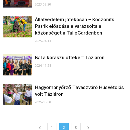
2023-02-20
Állatvédelem játékosan – Koszonits
Patrik előadása elvarázsolta a
közönséget a TulipGardenben
2025-04-13
Bál a koraszülöttekért Tázláron
2024-11-25
Hagyományőrző Tavaszváró Húsvétolás
volt Tázláron
2025-03-30
1
2
3