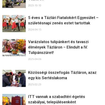
2023-10-10
5 éves a Tázlári Fiatalokért Egyesület –
születésnapi zenés estet tartottak
2024-04-15
Varázslatos tulipánkert és tavaszi
élmények Tázláron – Elindult a IV.
Tulipánszüret!
2025-04-06
Közösségi összefogás Tázláron, azaz
egy kis Sertéslakoma
2025-02-23
ITT vannak a szabadtéri égetés
szabályai, településenként